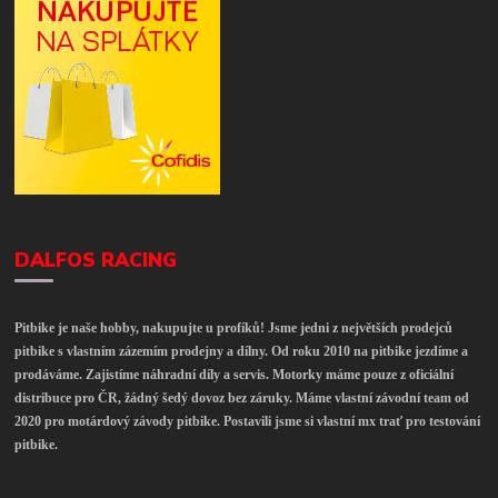
DALFOS RACING
Pitbike je naše hobby, nakupujte u profíků! Jsme jedni z největších prodejců
pitbike s vlastním zázemím prodejny a dílny. Od roku 2010 na pitbike jezdíme a
prodáváme. Zajistíme náhradní díly a servis. Motorky máme pouze z oficiální
distribuce pro ČR, žádný šedý dovoz bez záruky. Máme vlastní závodní team od
2020 pro motárdový závody pitbike. Postavili jsme si vlastní mx trať pro testování
pitbike.