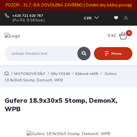
POZOR - 31.7.-8.8. DOVOLENÁ ZAVŘENO | Ostatní dny běžný provoz
+420 721 020 767
CZK
(Po-Pá, 9-16 hod.)
0
0 Kč
Menu
MOTOROVÉ DÍLY
Díly YX140
Kliková skříň
Gufero
18.9x30x5 Stomp, DemonX, WPB
Gufero 18.9x30x5 Stomp, DemonX,
WPB