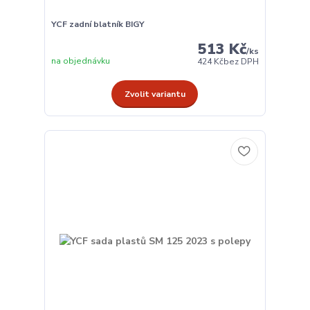
YCF zadní blatník BIGY
513 Kč
/
ks
na objednávku
424 Kč
bez DPH
Zvolit variantu