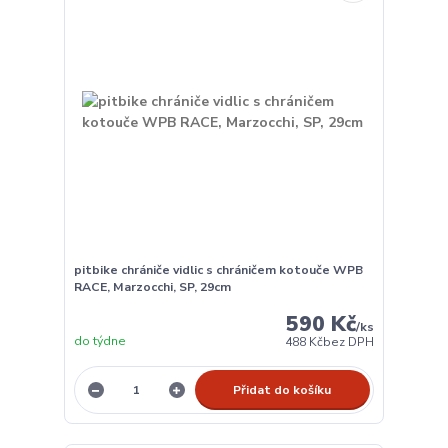
pitbike chrániče vidlic s chráničem kotouče WPB
RACE, Marzocchi, SP, 29cm
590 Kč
/
ks
do týdne
488 Kč
bez DPH
Přidat do košíku