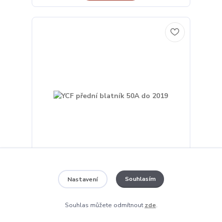
YCF přední blatník 50A do 2019
Souhlasím
Nastavení
405 Kč
/
ks
na objednávku
335 Kč
bez DPH
Souhlas můžete odmítnout
zde
.