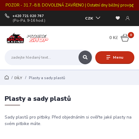
POZOR - 31.7.-8.8. DOVOLENÁ ZAVŘENO | Ostatní dny běžný provoz
+420 721 020 767
CZK
(Po-Pá, 9-16 hod.)
0
0 Kč
Menu
DÍLY
Plasty a sady plastů
Plasty a sady plastů
Sady plastů pro pitbiky. Před objednáním si ověřte jaké plasty na
svém pitbike máte.