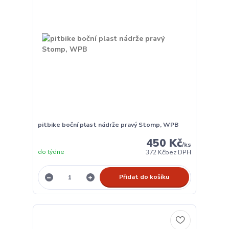
pitbike boční plast nádrže pravý Stomp, WPB
450 Kč
/
ks
do týdne
372 Kč
bez DPH
Přidat do košíku