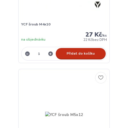
YCF šroub M4x10
27 Kč
/
ks
na objednávku
22 Kč
bez DPH
Přidat do košíku