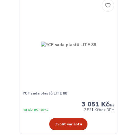
YCF sada plastů LITE 88
3 051 Kč
/
ks
na objednávku
2 521 Kč
bez DPH
Zvolit variantu