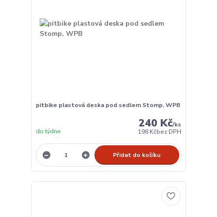
pitbike plastová deska pod sedlem Stomp, WPB
240 Kč
/
ks
do týdne
198 Kč
bez DPH
Přidat do košíku