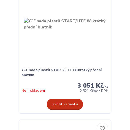
YCF sada plastů START/LITE 88 krátký přední
blatník
3 051 Kč
/
ks
Není skladem
2 521 Kč
bez DPH
Zvolit variantu