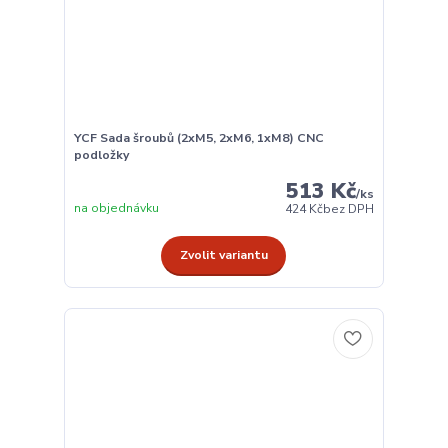
YCF Sada šroubů (2xM5, 2xM6, 1xM8) CNC
podložky
513 Kč
/
ks
na objednávku
424 Kč
bez DPH
Zvolit variantu