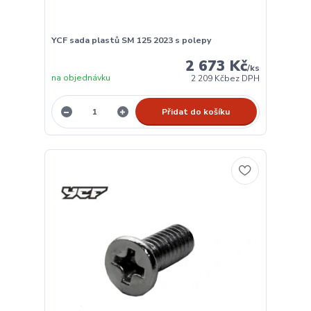
YCF sada plastů SM 125 2023 s polepy
2 673 Kč
/
ks
na objednávku
2 209 Kč
bez DPH
Přidat do košíku