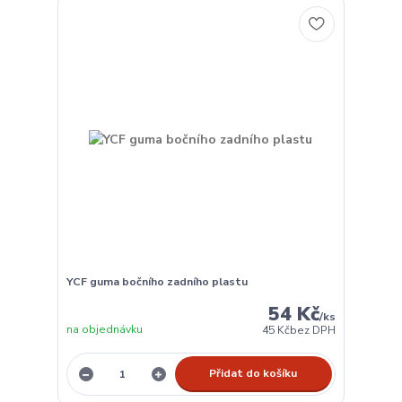
YCF guma bočního zadního plastu
54 Kč
/
ks
na objednávku
45 Kč
bez DPH
Přidat do košíku