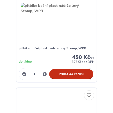
pitbike boční plast nádrže levý Stomp, WPB
450 Kč
/
ks
do týdne
372 Kč
bez DPH
Přidat do košíku