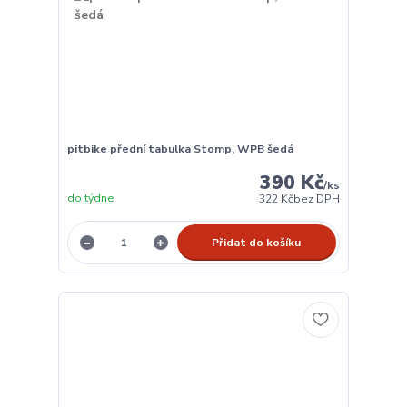
pitbike přední tabulka Stomp, WPB šedá
390 Kč
/
ks
do týdne
322 Kč
bez DPH
Přidat do košíku