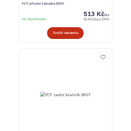
YCF přední tabulka BIGY
513 Kč
/
ks
na objednávku
424 Kč
bez DPH
Zvolit variantu