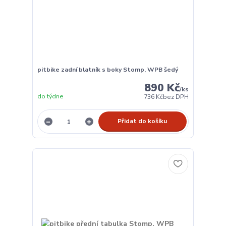
pitbike zadní blatník s boky Stomp, WPB šedý
890 Kč
/
ks
do týdne
736 Kč
bez DPH
Přidat do košíku