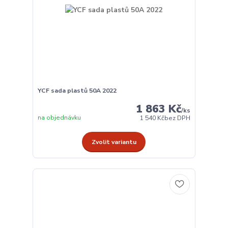
YCF sada plastů 50A 2022
1 863 Kč
/
ks
na objednávku
1 540 Kč
bez DPH
Zvolit variantu