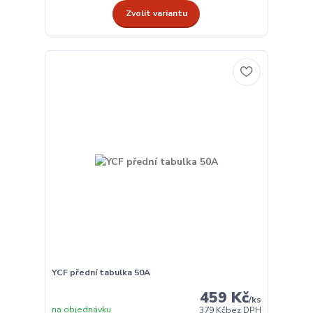
Zvolit variantu
YCF přední tabulka 50A
459 Kč
/
ks
na objednávku
379 Kč
bez DPH