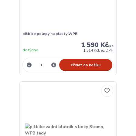
pitbike polepy na plasty WPB
1 590 Kč
/
ks
do týdne
1 314 Kč
bez DPH
Přidat do košíku