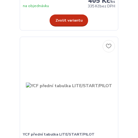
405 Kč
/
ks
na objednávku
335 Kč
bez DPH
Zvolit variantu
YCF přední tabulka LITE/START/PILOT