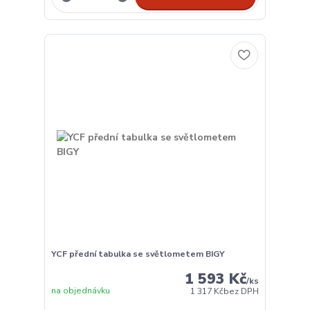
YCF přední tabulka se světlometem BIGY
1 593 Kč
/
ks
na objednávku
1 317 Kč
bez DPH