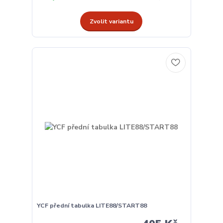
Zvolit variantu
YCF přední tabulka LITE88/START88