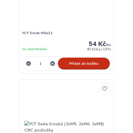
YCF šroub M5x12
54 Kč
/
ks
na objednávku
45 Kč
bez DPH
Přidat do košíku