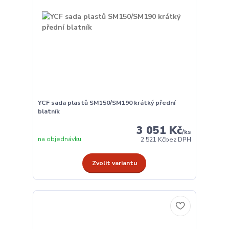
YCF sada plastů SM150/SM190 krátký přední
blatník
3 051 Kč
/
ks
na objednávku
2 521 Kč
bez DPH
Zvolit variantu