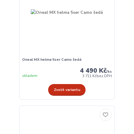
Oneal MX helma 5ser Camo šedá
4 490 Kč
/
ks
skladem
3 711 Kč
bez DPH
Zvolit variantu