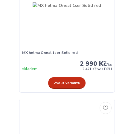
MX helma Oneal 1ser Solid red
2 990 Kč
/
ks
skladem
2 471 Kč
bez DPH
Zvolit variantu