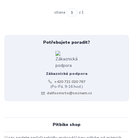
strana
z 1
Potřebujete poradit?
Zákaznická podpora
+420 721 020 767
(Po-Pá, 9-16 hod.)
dalfosmoto@seznam.cz
Pitbike shop
U nás najdete nejširší nabídku motocyklů typu pitbike od známých