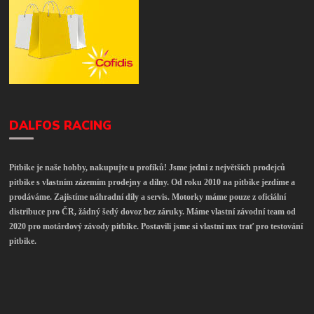
DALFOS RACING
Pitbike je naše hobby, nakupujte u profíků! Jsme jedni z největších prodejců
pitbike s vlastním zázemím prodejny a dílny. Od roku 2010 na pitbike jezdíme a
prodáváme. Zajistíme náhradní díly a servis. Motorky máme pouze z oficiální
distribuce pro ČR, žádný šedý dovoz bez záruky. Máme vlastní závodní team od
2020 pro motárdový závody pitbike. Postavili jsme si vlastní mx trať pro testování
pitbike.