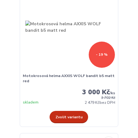
- 19 %
Motokrosová helma AXXIS WOLF bandit b5 matt
red
3 000 Kč
/
ks
3 702 Kč
skladem
2 479 Kč
bez DPH
Zvolit variantu