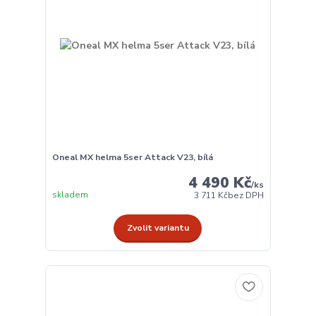
Oneal MX helma 5ser Attack V23, bílá
4 490 Kč
/
ks
skladem
3 711 Kč
bez DPH
Zvolit variantu