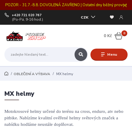
POZOR - 31.7.-8.8. DOVOLENÁ ZAVŘENO | Ostatní dny běžný provoz
+420 721 020 767
CZK
(Po-Pá, 9-16 hod.)
0
0 Kč
Menu
OBLEČENÍ A VÝBAVA
MX helmy
MX helmy
Motokrosové helmy určené do terénu na cross, enduro, atv nebo
pitbike. Nabízíme kvalitní ověřené helmy světových značek a
nabídku hodláme neustále doplňovat.