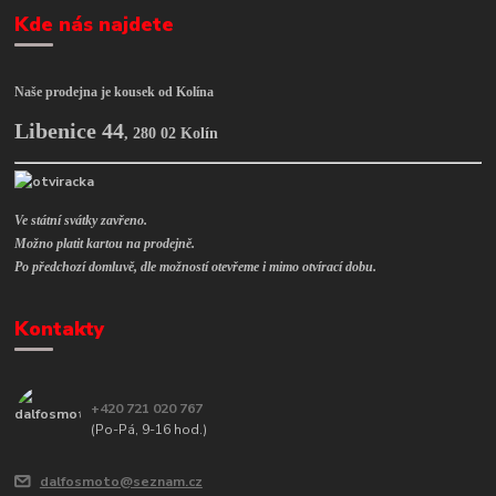
Kde nás najdete
Naše prodejna je kousek od Kolína
Libenice 44
,
280 02 Kolín
Ve státní svátky zavřeno.
Možno platit kartou na prodejně.
Po předchozí domluvě, dle možností otevřeme i mimo otvírací dobu.
Kontakty
+420 721 020 767
(Po-Pá, 9-16 hod.)
dalfosmoto@seznam.cz