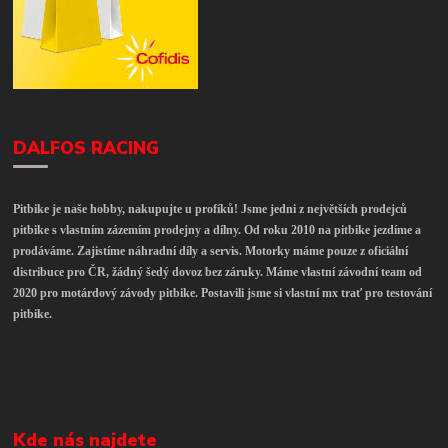
DALFOS RACING
Pitbike je naše hobby, nakupujte u profíků! Jsme jedni z největších prodejců
pitbike s vlastním zázemím prodejny a dílny. Od roku 2010 na pitbike jezdíme a
prodáváme. Zajistíme náhradní díly a servis. Motorky máme pouze z oficiální
distribuce pro ČR, žádný šedý dovoz bez záruky. Máme vlastní závodní team od
2020 pro motárdový závody pitbike. Postavili jsme si vlastní mx trať pro testování
pitbike.
Kde nás najdete