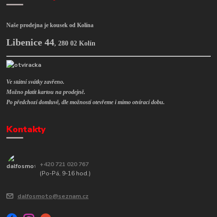
Naše prodejna je kousek od Kolína
Libenice 44
,
280 02 Kolín
Ve státní svátky zavřeno.
Možno platit kartou na prodejně.
Po předchozí domluvě, dle možností otevřeme i mimo otvírací dobu.
Kontakty
+420 721 020 767
(Po-Pá, 9-16 hod.)
dalfosmoto@seznam.cz