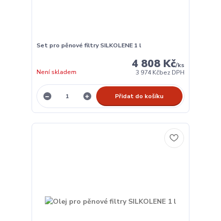
Set pro pěnové filtry SILKOLENE 1 l
4 808 Kč
/
ks
Není skladem
3 974 Kč
bez DPH
Přidat do košíku