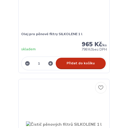
Olej pro pěnové filtry SILKOLENE 1 l
965 Kč
/
ks
skladem
798 Kč
bez DPH
Přidat do košíku