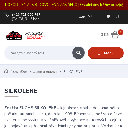
POZOR - 31.7.-8.8. DOVOLENÁ ZAVŘENO | Ostatní dny běžný provoz
+420 721 020 767
CZK
(Po-Pá, 9-16 hod.)
0
0 Kč
Menu
ÚDRŽBA
Oleje a maziva
SILKOLENE
SILKOLENE
Značka FUCHS SILKOLENE -
Její
historie
sahá do samotného
počátku automobilismu, do roku 1908. Během více než století své
existence se vyvinula ve špičkového výrobce motorových olejů a
je spojována s předními závodními týmy motorsportu. Vyzkoušejte