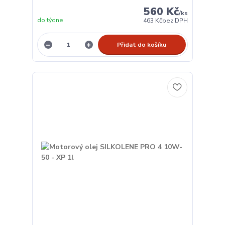
560 Kč
/
ks
do týdne
463 Kč
bez DPH
Přidat do košíku