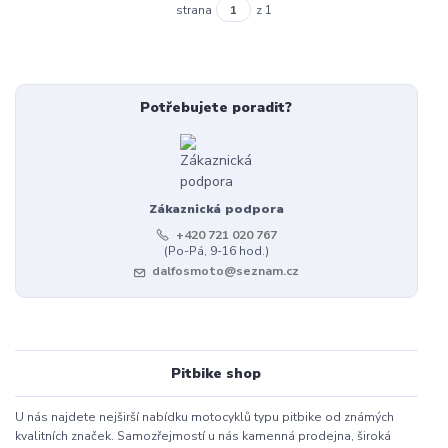
strana
z 1
Potřebujete poradit?
Zákaznická podpora
+420 721 020 767
(Po-Pá, 9-16 hod.)
dalfosmoto@seznam.cz
Pitbike shop
U nás najdete nejširší nabídku motocyklů typu pitbike od známých
kvalitních značek. Samozřejmostí u nás kamenná prodejna, široká