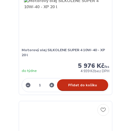
Motorový olej SILKOLENE SUPER 4 10W-40 - XP
20 l
5 976 Kč
/
ks
do týdne
4 939 Kč
bez DPH
Přidat do košíku