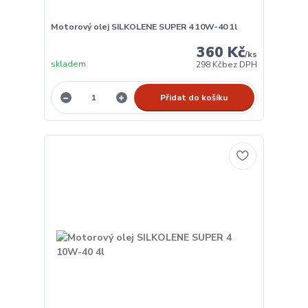
Motorový olej SILKOLENE SUPER 4 10W-40 1l
360 Kč
/
ks
skladem
298 Kč
bez DPH
Přidat do košíku