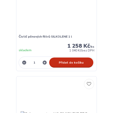
Čistič pěnových filtrů SILKOLENE 1 l
1 258 Kč
/
ks
skladem
1 040 Kč
bez DPH
Přidat do košíku