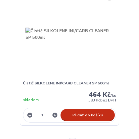
Čistič SILKOLENE INJ/CARB CLEANER SP 500ml
464 Kč
/
ks
skladem
383 Kč
bez DPH
Přidat do košíku