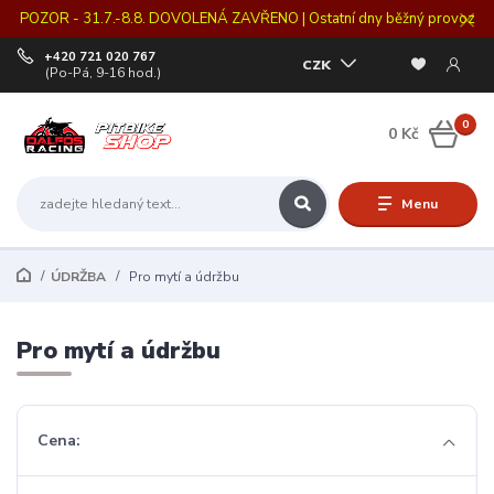
POZOR - 31.7.-8.8. DOVOLENÁ ZAVŘENO | Ostatní dny běžný provoz
+420 721 020 767
CZK
(Po-Pá, 9-16 hod.)
0
0 Kč
Menu
ÚDRŽBA
Pro mytí a údržbu
Pro mytí a údržbu
Cena: