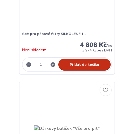
Set pro pěnové filtry SILKOLENE 1 l
4 808 Kč
/
ks
Není skladem
3 974 Kč
bez DPH
Přidat do košíku