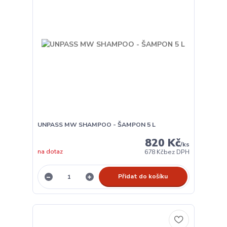
UNPASS MW SHAMPOO - ŠAMPON 5 L
820 Kč
/
ks
na dotaz
678 Kč
bez DPH
Přidat do košíku