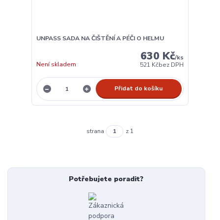
UNPASS SADA NA ČIŠTĚNÍ A PÉČI O HELMU
630 Kč
/
ks
Není skladem
521 Kč
bez DPH
Přidat do košíku
strana
z 1
Potřebujete poradit?