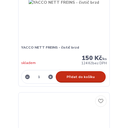
YACCO NETT FREINS - čistič brzd
150 Kč
/
ks
skladem
124 Kč
bez DPH
Přidat do košíku