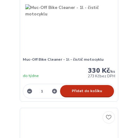
Muc-Off Bike Cleaner - 1l - čistič motocyklu
330 Kč
/
ks
do týdne
273 Kč
bez DPH
Přidat do košíku