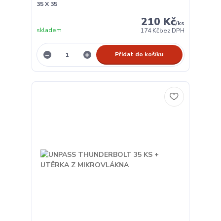
35 X 35
210 Kč
/
ks
skladem
174 Kč
bez DPH
Přidat do košíku