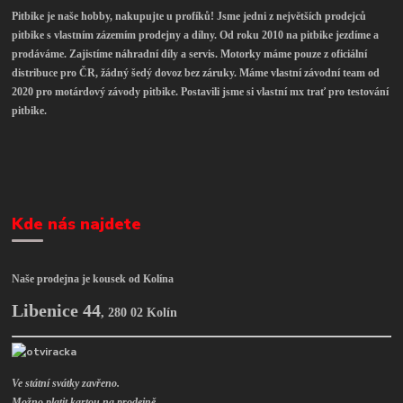
Pitbike je naše hobby, nakupujte u profíků! Jsme jedni z největších prodejců
pitbike s vlastním zázemím prodejny a dílny. Od roku 2010 na pitbike jezdíme a
prodáváme. Zajistíme náhradní díly a servis. Motorky máme pouze z oficiální
distribuce pro ČR, žádný šedý dovoz bez záruky. Máme vlastní závodní team od
2020 pro motárdový závody pitbike. Postavili jsme si vlastní mx trať pro testování
pitbike.
Kde nás najdete
Naše prodejna je kousek od Kolína
Libenice 44
,
280 02 Kolín
Ve státní svátky zavřeno.
Možno platit kartou na prodejně.