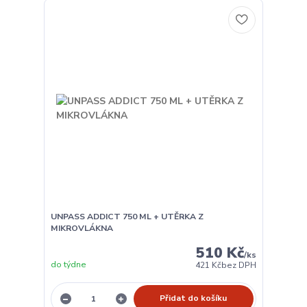
UNPASS ADDICT 750 ML + UTĚRKA Z
MIKROVLÁKNA
510 Kč
/
ks
do týdne
421 Kč
bez DPH
Přidat do košíku