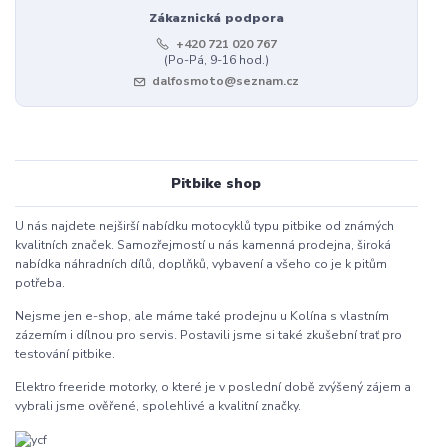
Zákaznická podpora
+420 721 020 767
(Po-Pá, 9-16 hod.)
dalfosmoto@seznam.cz
Pitbike shop
U nás najdete nejširší nabídku motocyklů typu pitbike od známých
kvalitních značek. Samozřejmostí u nás kamenná prodejna, široká
nabídka náhradních dílů, doplňků, vybavení a všeho co je k pitům
potřeba.
Nejsme jen e-shop, ale máme také prodejnu u Kolína s vlastním
zázemím i dílnou pro servis. Postavili jsme si také zkušební trať pro
testování pitbike.
Elektro freeride motorky, o které je v poslední době zvýšený zájem a
vybrali jsme ověřené, spolehlivé a kvalitní značky.