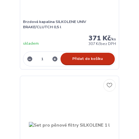
Brzdová kapalina SILKOLENE UNIV
BRAKE/CLUTCH 0,5 l
371 Kč
/
ks
skladem
307 Kč
bez DPH
Přidat do košíku