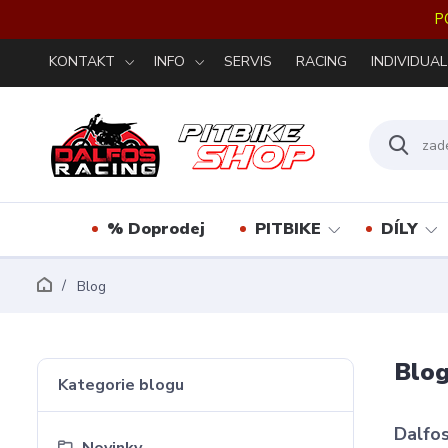
P
KONTAKT
INFO
SERVIS
RACING
INDIVIDUAL
% Doprodej
PITBIKE
DÍLY
Blog
Blo
Kategorie blogu
Dalfos