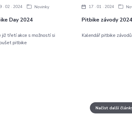
9
02
2024
17
01
2024
Novinky
No
bike Day 2024
Pitbike závody 202
již třetí akce s možností si
Kalendář pitbike závod
oušet pitbike
Načíst další článk