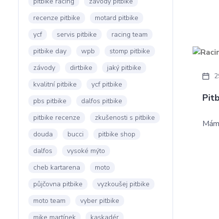
pitbike racing
závody pitbike
recenze pitbike
motard pitbike
ycf
servis pitbike
racing team
pitbike day
wpb
stomp pitbike
závody
dirtbike
jaký pitbike
2
kvalitní pitbike
ycf pitbike
Pit
pbs pitbike
dalfos pitbike
pitbike recenze
zkušenosti s pitbike
Máme
douda
bucci
pitbike shop
dalfos
vysoké mýto
cheb kartarena
moto
půjčovna pitbike
vyzkoušej pitbike
moto team
vyber pitbike
mike martínek
kaskadér