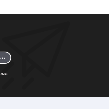
t se
tteru.