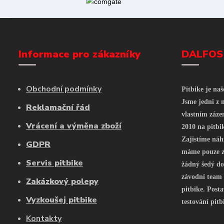
Informace pro zákazníky
DALFOS
Obchodní podmínky
Pitbike je na
Jsme jedni z n
Reklamační řád
vlastním záze
Vrácení a výměna zboží
2010 na pitbi
Zajistíme náh
GDPR
máme pouze z 
Servis pitbike
žádný šedý do
závodní team
Zakázkový polepy
pitbike. Posta
Vyzkoušej pitbike
testování pitb
Kontakty