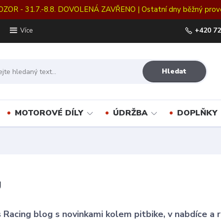
OZOR - 31.7.-8.8. DOVOLENÁ ZAVŘENO | Ostatní dny běžný prov
+420 72
Více
Hledat
MOTOROVÉ DÍLY
ÚDRŽBA
DOPLŇKY
g
 Racing blog s novinkami kolem pitbike, v nabdíce a