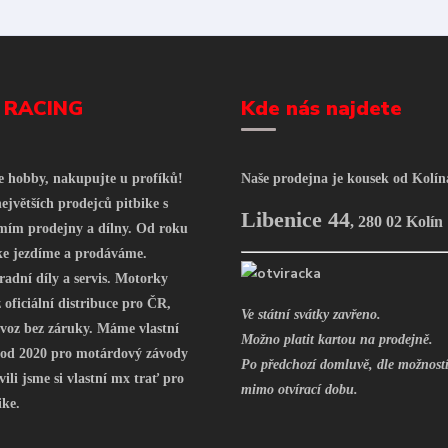
 RACING
Kde nás najdete
še hobby, nakupujte u profíků!
Naše prodejna je kousek od Kolín
ejvětších prodejců pitbike s
Libenice 44
,
280 02 Kolín
mím prodejny a dílny. Od roku
ke jezdíme a prodáváme.
radní díly a servis. Motorky
oficiální distribuce pro ČR,
Ve státní svátky zavřeno.
voz bez záruky. Máme vlastní
Možno platit kartou na prodejně.
 od 2020 pro motárdový závody
Po předchozí domluvě, dle možností
vili jsme si vlastní mx trať pro
mimo otvírací dobu.
ike.