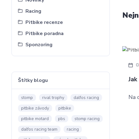
Novinky
Racing
Nejn
Pitbike recenze
Pitbike poradna
Sponzoring
0
Jak
Štítky blogu
Na c
stomp
rival trophy
dalfos racing
pitbike závody
pitbike
pitbike motard
pbs
stomp racing
dalfos racing team
racing