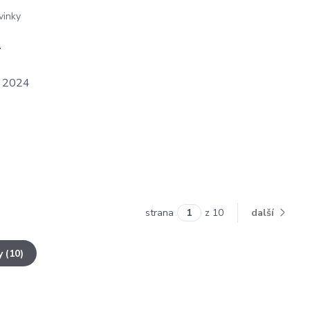
vinky
4
ů 2024
strana
z 10
další
y (10)