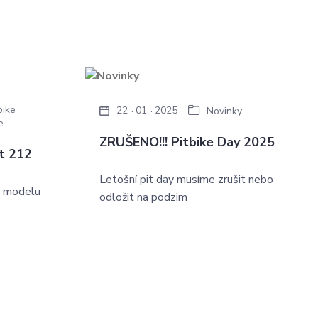
bike
22
01
2025
Novinky
e
ZRUŠENO!!! Pitbike Day 2025
t 212
Letošní pit day musíme zrušit nebo
i modelu
odložit na podzim