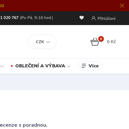
oz
1 020 767
(Po-Pá, 9-16 hod.)
Přihlášení
0
0 Kč
CZK
Více
OBLEČENÍ A VÝBAVA
 recenze s poradnou.