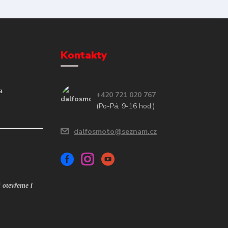
Kontakty
a
+420 721 020 767
(Po-Pá, 9-16 hod.)
dalfosmoto@seznam.cz
 otevřeme i