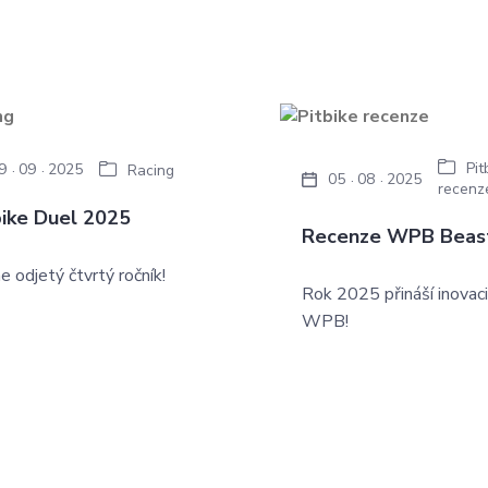
Pit
9
09
2025
Racing
05
08
2025
recenz
bike Duel 2025
Recenze WPB Beas
 odjetý čtvrtý ročník!
Rok 2025 přináší inovac
WPB!