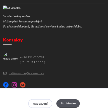
Ve státní svátky zavřeno.
Možno platit kartou na prodejně.
Po předchozí domluvě, dle možností otevřeme i mimo otvírací dobu.
Kontakty
+420 721 020 767
(Po-Pá, 9-16 hod.)
dalfosmoto@seznam.cz
Souhlasím
Nastavení
Veškerý obsah tohoto webu je chráněn autorským zákonem č. 121/2000