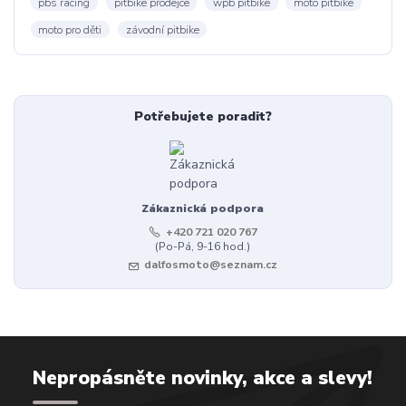
pbs racing
pitbike prodejce
wpb pitbike
moto pitbike
moto pro děti
závodní pitbike
Potřebujete poradit?
Zákaznická podpora
+420 721 020 767
(Po-Pá, 9-16 hod.)
dalfosmoto@seznam.cz
Nepropásněte novinky, akce a slevy!