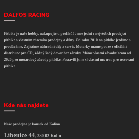
DALFOS RACING
Pitbike je naše hobby, nakupujte u profíků! Jsme jedni z největších prodejců
pitbike s vlastním zázemím prodejny a dílny. Od roku 2010 na pitbike jezdíme a
prodáváme. Zajistíme náhradní díly a servis. Motorky máme pouze z oficiální
distribuce pro ČR, žádný šedý dovoz bez záruky. Máme vlastní závodní team od
2020 pro motárdový závody pitbike. Postavili jsme si vlastní mx trať pro testování
pitbike.
Kde nás najdete
Naše prodejna je kousek od Kolína
Libenice 44
,
280 02 Kolín