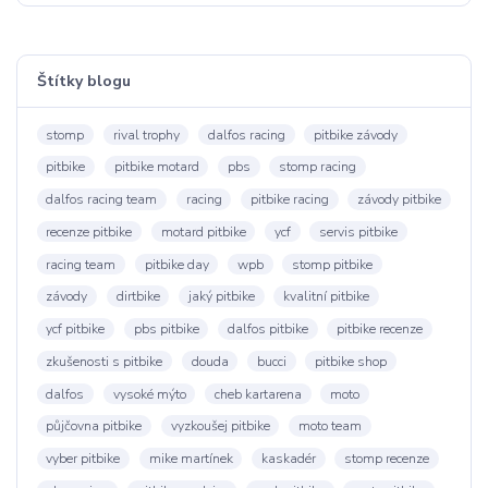
Štítky blogu
stomp
rival trophy
dalfos racing
pitbike závody
pitbike
pitbike motard
pbs
stomp racing
dalfos racing team
racing
pitbike racing
závody pitbike
recenze pitbike
motard pitbike
ycf
servis pitbike
racing team
pitbike day
wpb
stomp pitbike
závody
dirtbike
jaký pitbike
kvalitní pitbike
ycf pitbike
pbs pitbike
dalfos pitbike
pitbike recenze
zkušenosti s pitbike
douda
bucci
pitbike shop
dalfos
vysoké mýto
cheb kartarena
moto
půjčovna pitbike
vyzkoušej pitbike
moto team
vyber pitbike
mike martínek
kaskadér
stomp recenze