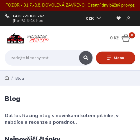
POZOR - 31.7.-8.8. DOVOLENÁ ZAVŘENO | Ostatní dny běžný provoz
+420 721 020 767
CZK
(Po-Pá, 9-16 hod.)
0
0 Kč
Menu
Blog
Blog
Dalfos Racing blog s novinkami kolem pitbike, v
nabdíce a recenze s poradnou.
Nejnovější články