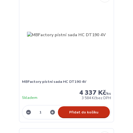
MBFactory pístní sada HC DT190 4V
4 337 Kč
/
ks
Skladem
3 584 Kč
bez DPH
Přidat do košíku