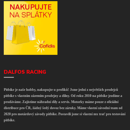
DALFOS RACING
Pitbike je naše hobby, nakupujte u profíků! Jsme jedni z největších prodejců
pitbike s vlastním zázemím prodejny a dílny. Od roku 2010 na pitbike jezdíme a
prodáváme. Zajistíme náhradní díly a servis. Motorky máme pouze z oficiální
distribuce pro ČR, žádný šedý dovoz bez záruky. Máme vlastní závodní team od
2020 pro motárdový závody pitbike. Postavili jsme si vlastní mx trať pro testování
pitbike.