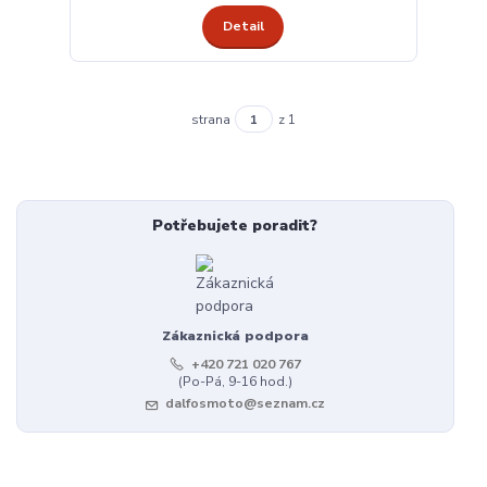
Detail
strana
z 1
Potřebujete poradit?
Zákaznická podpora
+420 721 020 767
(Po-Pá, 9-16 hod.)
dalfosmoto@seznam.cz