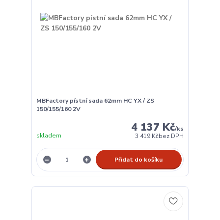
MBFactory pístní sada 62mm HC YX / ZS
150/155/160 2V
4 137 Kč
/
ks
skladem
3 419 Kč
bez DPH
Přidat do košíku