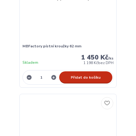
MBFactory pístní kroužky 62 mm
1 450 Kč
/
ks
Skladem
1 198 Kč
bez DPH
Přidat do košíku