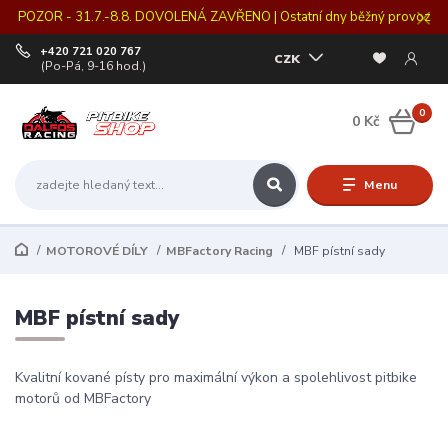
POZOR - 31.7.-8.8. DOVOLENÁ ZAVŘENO | Ostatní dny běžný provoz
+420 721 020 767
CZK
(Po-Pá, 9-16 hod.)
0
0 Kč
Menu
MOTOROVÉ DÍLY
MBFactory Racing
MBF pístní sady
MBF pístní sady
Kvalitní kované písty pro maximální výkon a spolehlivost pitbike
motorů od MBFactory