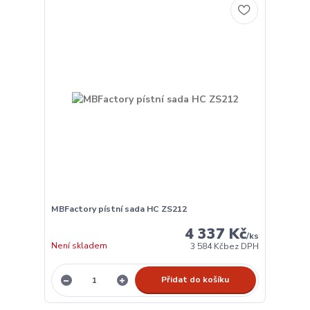
MBFactory pístní sada HC ZS212
4 337 Kč
/
ks
Není skladem
3 584 Kč
bez DPH
Přidat do košíku