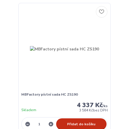
MBFactory pístní sada HC ZS190
4 337 Kč
/
ks
Skladem
3 584 Kč
bez DPH
Přidat do košíku