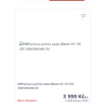
MBFactory pístní sada 60mm HC YX /ZS
150/155/160 2V
3 999 Kč
/
ks
Není skladem
3 305 Kč
bez DPH