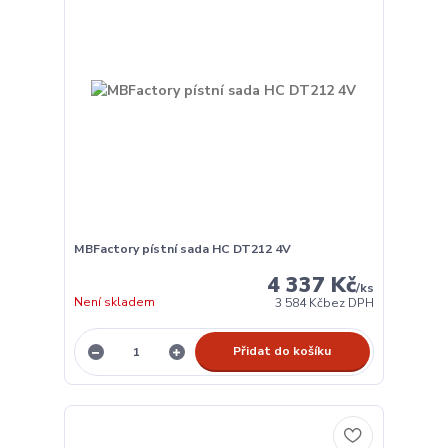
MBFactory pístní sada HC DT212 4V
4 337 Kč
/
ks
Není skladem
3 584 Kč
bez DPH
Přidat do košíku