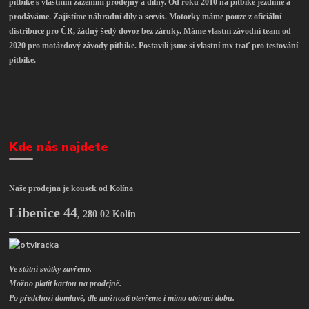
pitbike s vlastním zázemím prodejny a dílny. Od roku 2010 na pitbike jezdíme a
prodáváme. Zajistíme náhradní díly a servis. Motorky máme pouze z oficiální
distribuce pro ČR, žádný šedý dovoz bez záruky. Máme vlastní závodní team od
2020 pro motárdový závody pitbike. Postavili jsme si vlastní mx trať pro testování
pitbike.
Kde nás najdete
Naše prodejna je kousek od Kolína
Libenice 44
,
280 02 Kolín
Ve státní svátky zavřeno.
Možno platit kartou na prodejně.
Po předchozí domluvě, dle možností otevřeme i mimo otvírací dobu.