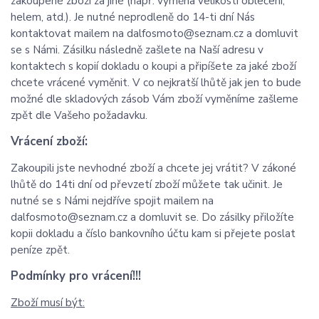
zakoupené zboží za jiné (např. výměna velikosti oblečení,
helem, atd.). Je nutné neprodleně do 14-ti dní Nás
kontaktovat mailem na dalfosmoto@seznam.cz a domluvit
se s Námi. Zásilku následně zašlete na Naší adresu v
kontaktech s kopií dokladu o koupi a připíšete za jaké zboží
chcete vrácené vyměnit. V co nejkratší lhůtě jak jen to bude
možné dle skladových zásob Vám zboží vyměníme zašleme
zpět dle Vašeho požadavku.
Vrácení zboží:
Zakoupili jste nevhodné zboží a chcete jej vrátit? V zákoné
lhůtě do 14ti dní od převzetí zboží můžete tak učinit. Je
nutné se s Námi nejdříve spojit mailem na
dalfosmoto@seznam.cz a domluvit se. Do zásilky přiložíte
kopii dokladu a číslo bankovního účtu kam si přejete poslat
peníze zpět.
Podmínky pro vrácení!!!
Zboží musí být: