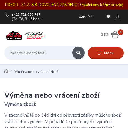
POZOR - 31.7.-8.8. DOVOLENÁ ZAVŘENO | Ostatní dny běžný provoz
+420 721 020 767
CZK
(Po-Pá, 9-16 hod.)
0
0 Kč
Menu
Výměna nebo vrácení zboží
Výměna nebo vrácení zboží
Výměna zboží:
V zákoné lhůtě do 14ti dní od převzetí zásilky můžete zboží
vrátit nebo vyměnit. V případě že potřebujete vyměnit