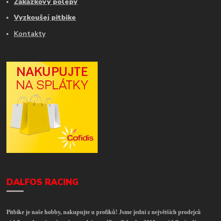
Zakázkový polepy
Vyzkoušej pitbike
Kontakty
DALFOS RACING
Pitbike je naše hobby, nakupujte u profíků! Jsme jedni z největších prodejců