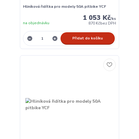
Hliníková řidítka pro modely 50A pitbike YCF
1 053 Kč
/
ks
na objednávku
870 Kč
bez DPH
Přidat do košíku