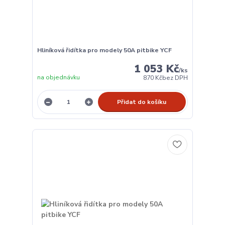
Hliníková řidítka pro modely 50A pitbike YCF
1 053 Kč
/
ks
na objednávku
870 Kč
bez DPH
Přidat do košíku