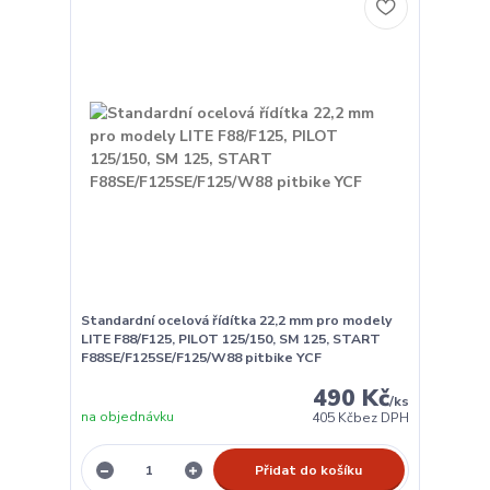
Standardní ocelová řídítka 22,2 mm pro modely
LITE F88/F125, PILOT 125/150, SM 125, START
F88SE/F125SE/F125/W88 pitbike YCF
490 Kč
/
ks
na objednávku
405 Kč
bez DPH
Přidat do košíku