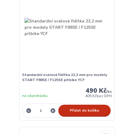
Standardní ocelová řídítka 22,2 mm pro modely
START F88SE / F125SE pitbike YCF
490 Kč
/
ks
na objednávku
405 Kč
bez DPH
Přidat do košíku