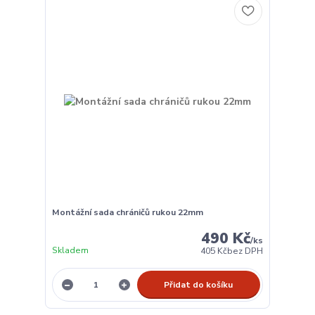
Montážní sada chráničů rukou 22mm
490 Kč
/
ks
Skladem
405 Kč
bez DPH
Přidat do košíku