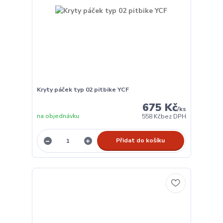
Kryty páček typ 02 pitbike YCF
675 Kč
/
ks
na objednávku
558 Kč
bez DPH
Přidat do košíku