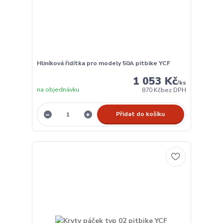
Hliníková řidítka pro modely 50A pitbike YCF
1 053 Kč
/
ks
na objednávku
870 Kč
bez DPH
Přidat do košíku