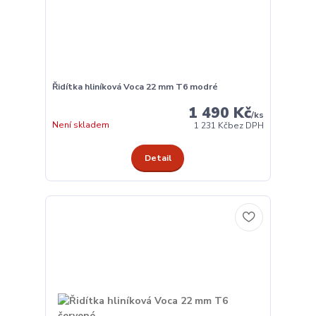
Řidítka hliníková Voca 22 mm T6 modré
1 490 Kč
/
ks
Není skladem
1 231 Kč
bez DPH
Detail