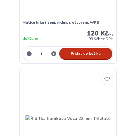
Matice krku řízení, vrchní, s otvorem, WPB
120 Kč
/
ks
do týdne
99 Kč
bez DPH
Přidat do košíku