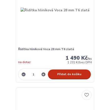
Řidítka hliníková Voca 28 mm T6 zlatá
1 490 Kč
/
ks
na dotaz
1 231 Kč
bez DPH
Přidat do košíku