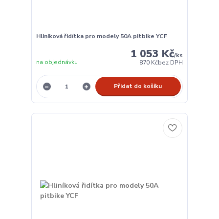
Hliníková řidítka pro modely 50A pitbike YCF
1 053 Kč
/
ks
na objednávku
870 Kč
bez DPH
Přidat do košíku