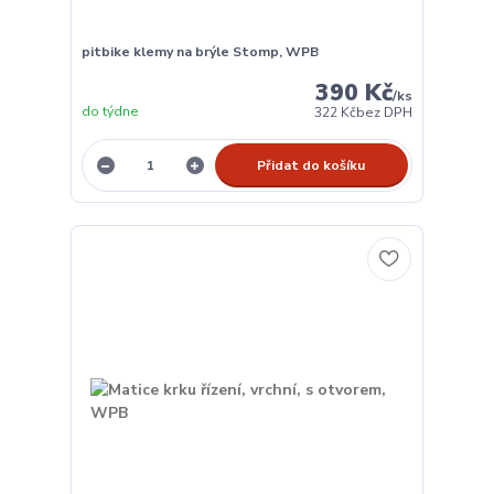
pitbike klemy na brýle Stomp, WPB
390 Kč
/
ks
do týdne
322 Kč
bez DPH
Přidat do košíku