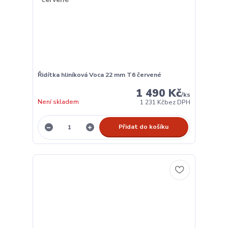
Řidítka hliníková Voca 22 mm T6 červené
1 490 Kč
/
ks
Není skladem
1 231 Kč
bez DPH
Přidat do košíku