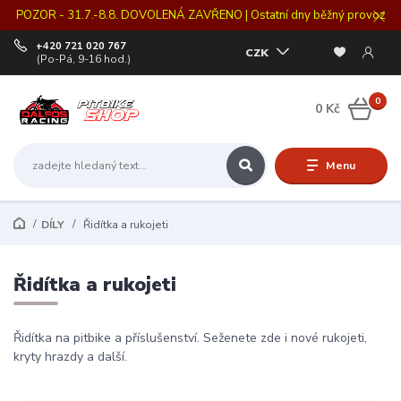
POZOR - 31.7.-8.8. DOVOLENÁ ZAVŘENO | Ostatní dny běžný provoz
+420 721 020 767
CZK
(Po-Pá, 9-16 hod.)
0
0 Kč
Menu
DÍLY
Řidítka a rukojeti
Řidítka a rukojeti
Řidítka na pitbike a příslušenství. Seženete zde i nové rukojeti,
kryty hrazdy a další.