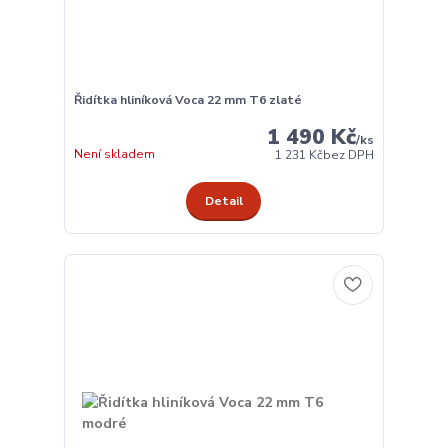
Řidítka hliníková Voca 22 mm T6 zlaté
1 490 Kč
/
ks
Není skladem
1 231 Kč
bez DPH
Detail