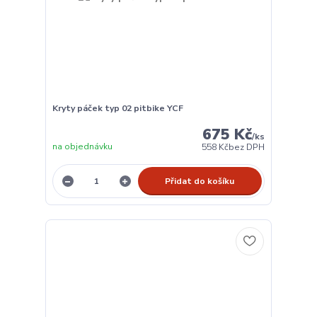
Kryty páček typ 02 pitbike YCF
675 Kč
/
ks
na objednávku
558 Kč
bez DPH
Přidat do košíku