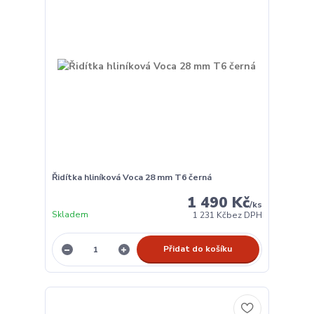
Řidítka hliníková Voca 28 mm T6 černá
1 490 Kč
/
ks
Skladem
1 231 Kč
bez DPH
Přidat do košíku