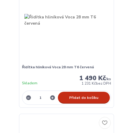
Řidítka hliníková Voca 28 mm T6 červená
1 490 Kč
/
ks
Skladem
1 231 Kč
bez DPH
Přidat do košíku