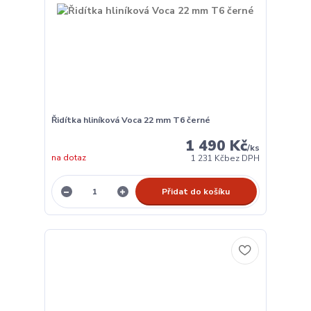
Řidítka hliníková Voca 22 mm T6 černé
1 490 Kč
/
ks
na dotaz
1 231 Kč
bez DPH
Přidat do košíku