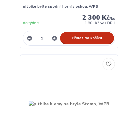
pitbike brýle spodní, horní s oskou, WPB
2 300 Kč
/
ks
do týdne
1 901 Kč
bez DPH
Přidat do košíku