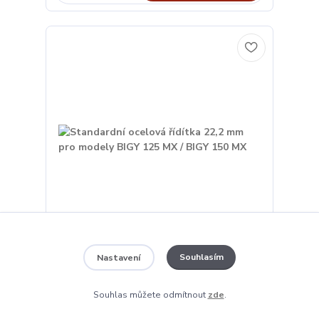
Standardní ocelová řídítka 22,2 mm pro modely
Souhlasím
Nastavení
BIGY 125 MX / BIGY 150 MX
490 Kč
/
ks
Souhlas můžete odmítnout
zde
.
na objednávku
405 Kč
bez DPH