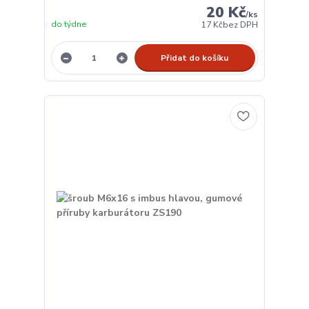
20 Kč
/
ks
do týdne
17 Kč
bez DPH
Přidat do košíku