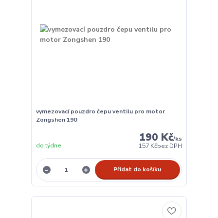
vymezovací pouzdro čepu ventilu pro motor
Zongshen 190
190 Kč
/
ks
do týdne
157 Kč
bez DPH
Přidat do košíku