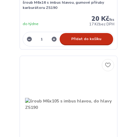
šroub M6x16 s imbus hlavou, gumové příruby
karburátoru ZS190
20 Kč
/
ks
do týdne
17 Kč
bez DPH
Přidat do košíku