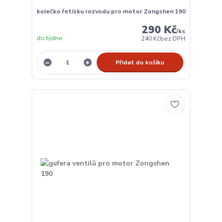
kolečko řetízku rozvodu pro motor Zongshen 190
290 Kč
/
ks
do týdne
240 Kč
bez DPH
Přidat do košíku