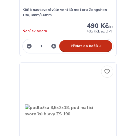
Klíč k nastavení vůle ventilů motoru Zongshen
190, 3mm/10mm
490 Kč
/
ks
Není skladem
405 Kč
bez DPH
Přidat do košíku