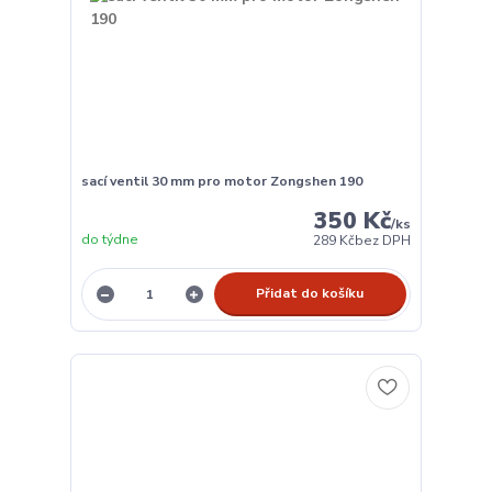
sací ventil 30 mm pro motor Zongshen 190
350 Kč
/
ks
do týdne
289 Kč
bez DPH
Přidat do košíku