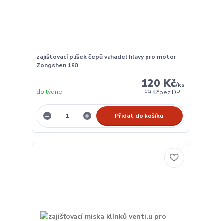
zajištovací plíšek čepů vahadel hlavy pro motor
Zongshen 190
120 Kč
/
ks
do týdne
99 Kč
bez DPH
Přidat do košíku