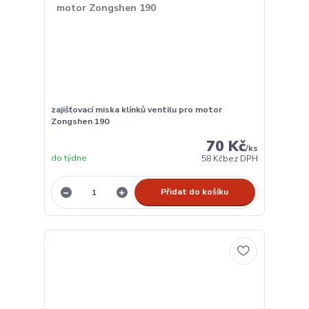
zajišťovací miska klínků ventilu pro motor
Zongshen 190
70 Kč
/
ks
do týdne
58 Kč
bez DPH
Přidat do košíku