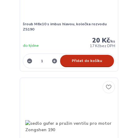
šroub M6x10 s imbus hlavou, kolečka rozvodu
ZS190
20 Kč
/
ks
do týdne
17 Kč
bez DPH
Přidat do košíku