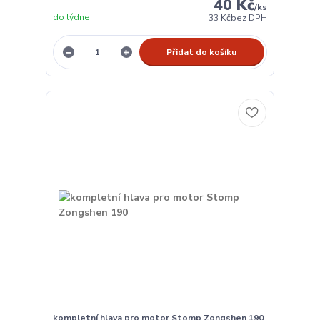
40 Kč
/
ks
do týdne
33 Kč
bez DPH
Přidat do košíku
kompletní hlava pro motor Stomp Zongshen 190