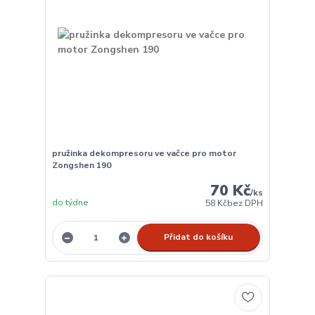
pružinka dekompresoru ve vačce pro motor
Zongshen 190
70 Kč
/
ks
do týdne
58 Kč
bez DPH
Přidat do košíku