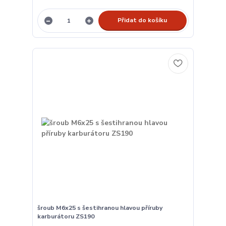
Přidat do košíku
šroub M6x25 s šestihranou hlavou příruby
karburátoru ZS190