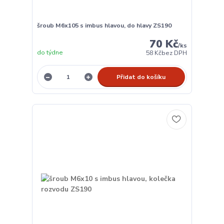
šroub M6x105 s imbus hlavou, do hlavy ZS190
70 Kč
/
ks
do týdne
58 Kč
bez DPH
Přidat do košíku