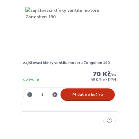
zajišťovací klínky ventilu motoru Zongshen 190
70 Kč
/
ks
do týdne
58 Kč
bez DPH
Přidat do košíku