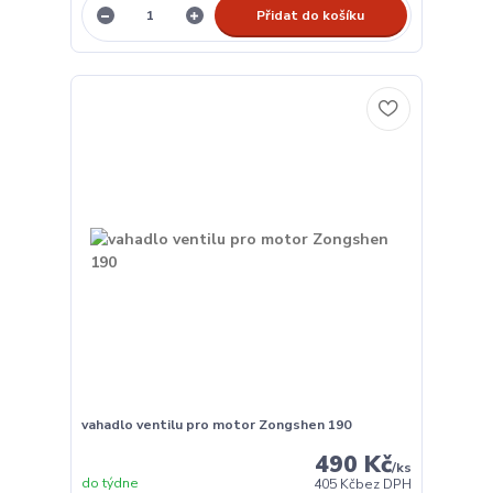
Přidat do košíku
vahadlo ventilu pro motor Zongshen 190
490 Kč
/
ks
do týdne
405 Kč
bez DPH