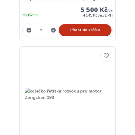
5 500 Kč
/
ks
do týdne
4 545 Kč
bez DPH
Přidat do košíku