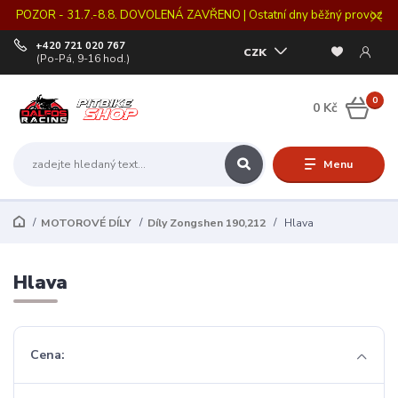
POZOR - 31.7.-8.8. DOVOLENÁ ZAVŘENO | Ostatní dny běžný provoz
+420 721 020 767
CZK
(Po-Pá, 9-16 hod.)
0
0 Kč
Menu
MOTOROVÉ DÍLY
Díly Zongshen 190,212
Hlava
Hlava
Cena: