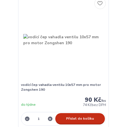
vodící čep vahadla ventilu 10x57 mm pro motor
Zongshen 190
90 Kč
/
ks
do týdne
74 Kč
bez DPH
Přidat do košíku