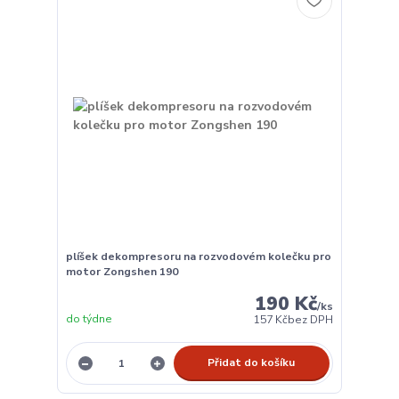
plíšek dekompresoru na rozvodovém kolečku pro
motor Zongshen 190
190 Kč
/
ks
do týdne
157 Kč
bez DPH
Přidat do košíku