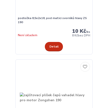
podložka 8,5x2x18, pod matici svorníků hlavy ZS
190
10 Kč
/
ks
Není skladem
8 Kč
bez DPH
Detail