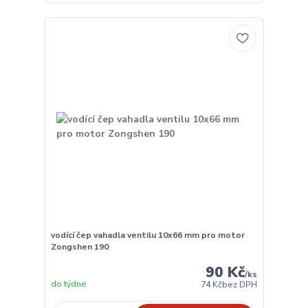
vodící čep vahadla ventilu 10x66 mm pro motor
Zongshen 190
90 Kč
/
ks
do týdne
74 Kč
bez DPH