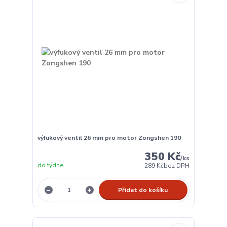
výfukový ventil 26 mm pro motor Zongshen 190
350 Kč
/
ks
do týdne
289 Kč
bez DPH
Přidat do košíku