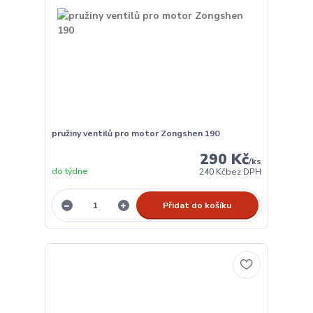
pružiny ventilů pro motor Zongshen 190
290 Kč
/
ks
do týdne
240 Kč
bez DPH
Přidat do košíku