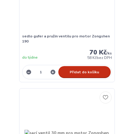
sedlo gufer a pružin ventilu pro motor Zongshen
190
70 Kč
/
ks
do týdne
58 Kč
bez DPH
Přidat do košíku