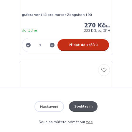
gufera ventilů pro motor Zongshen 190
270 Kč
/
ks
do týdne
223 Kč
bez DPH
Přidat do košíku
Souhlasím
Nastavení
Souhlas můžete odmítnout
zde
.