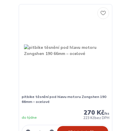
pitbike těsnění pod hlavu motoru Zongshen 190
66mm – ocelové
270 Kč
/
ks
do týdne
223 Kč
bez DPH