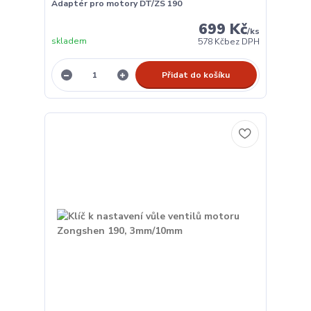
Adaptér pro motory DT/ZS 190
699 Kč
/
ks
skladem
578 Kč
bez DPH
Přidat do košíku