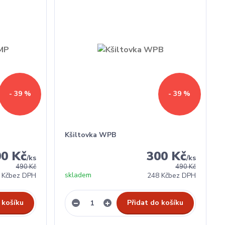
- 39 %
- 39 %
Kšiltovka WPB
00 Kč
300 Kč
/
ks
/
ks
490 Kč
490 Kč
skladem
 Kč
bez DPH
248 Kč
bez DPH
 košíku
Přidat do košíku