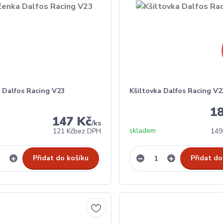
a Dalfos Racing V23
Kšiltovka Dalfos Racing V2
1
147 Kč
/
ks
skladem
121 Kč
bez DPH
149
Přidat do košíku
Přidat do