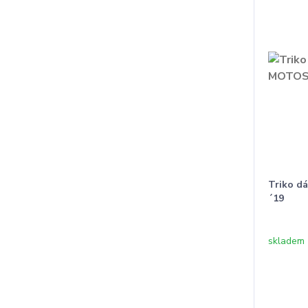
Triko 
´19
skladem