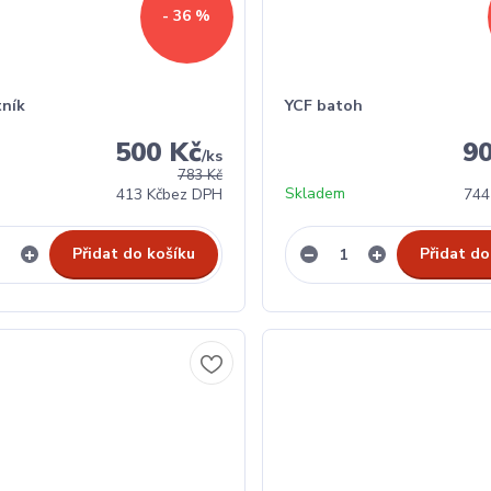
- 36 %
tník
YCF batoh
500 Kč
9
/
ks
783 Kč
Skladem
413 Kč
bez DPH
744
Přidat do košíku
Přidat do