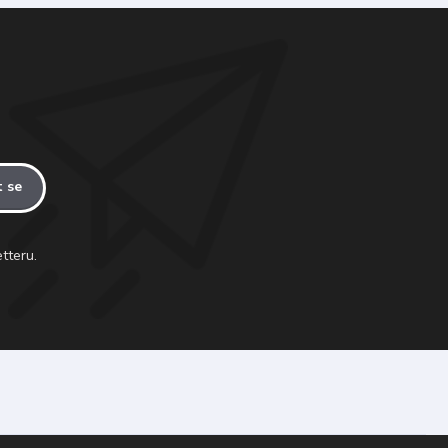
t se
tteru.