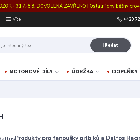
OZOR - 31.7.-8.8. DOVOLENÁ ZAVŘENO | Ostatní dny běžný prov
+420 72
Více
Hledat
MOTOROVÉ DÍLY
ÚDRŽBA
DOPLŇKY
H
Produkty pro fanoušky pitbiků a Dalfos Racin