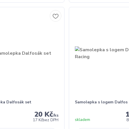
ka Dalfosák set
Samolepka s logem Dalfos
20 Kč
/
ks
skladem
17 Kč
bez DPH
8