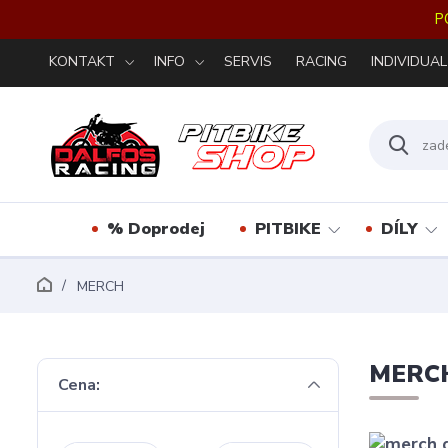
P
KONTAKT
INFO
SERVIS
RACING
INDIVIDUAL
% Doprodej
PITBIKE
DÍLY
MERCH
MERC
Cena: