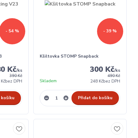
- 54 %
- 39 %
3
Kšiltovka STOMP Snapback
80 Kč
300 Kč
/
ks
/
ks
390 Kč
490 Kč
Skladem
 Kč
bez DPH
248 Kč
bez DPH
 košíku
Přidat do košíku