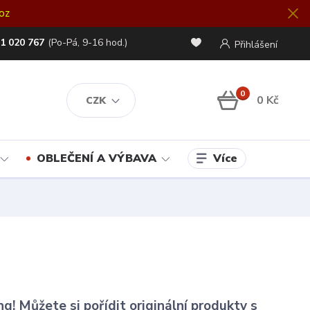
oz
1 020 767
(Po-Pá, 9-16 hod.)
Přihlášení
0
0 Kč
CZK
Více
OBLEČENÍ A VÝBAVA
g! Můžete si pořídit originální produkty s