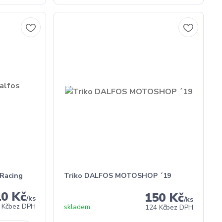
 Racing
Triko DALFOS MOTOSHOP ´19
10 Kč
150 Kč
/
ks
/
ks
 Kč
bez DPH
skladem
124 Kč
bez DPH