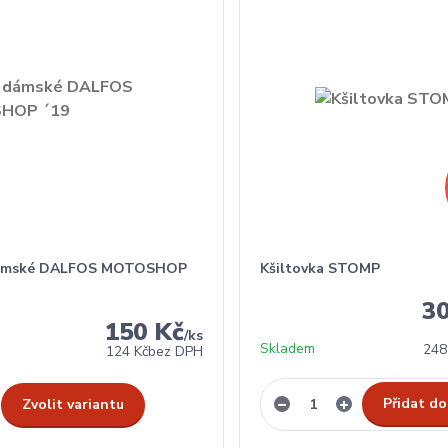
dámské DALFOS MOTOSHOP
Kšiltovka STOMP
3
150 Kč
/
ks
Skladem
248
124 Kč
bez DPH
Přidat do
Zvolit variantu