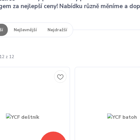
gem za nejlepší ceny! Nabídku různě měníme a dop
ší
Nejlevnější
Nejdražší
12 z 12