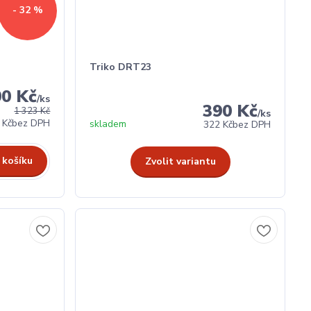
- 32 %
Triko DRT23
00 Kč
/
ks
390 Kč
1 323 Kč
/
ks
 Kč
bez DPH
skladem
322 Kč
bez DPH
 košíku
Zvolit variantu