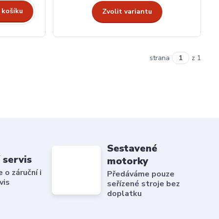
 košíku
Zvolit variantu
strana
z 1
Sestavené
 servis
motorky
o záruční i
Předáváme pouze
vis
seřízené stroje bez
doplatku