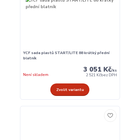
YCF sada plastů START/LITE 88 krátký přední
blatník
3 051 Kč
/
ks
Není skladem
2 521 Kč
bez DPH
Zvolit variantu