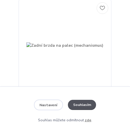
Zadní brzda na palec (mechanismus)
1 990 Kč
/
ks
Souhlasím
Nastavení
Není skladem
1 645 Kč
bez DPH
Souhlas můžete odmítnout
zde
.
Přidat do košíku