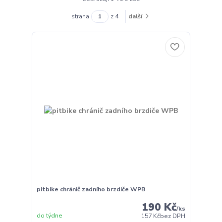
strana
z 4
další
pitbike chránič zadního brzdiče WPB
190 Kč
/
ks
do týdne
157 Kč
bez DPH