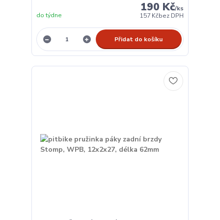
190 Kč
/
ks
do týdne
157 Kč
bez DPH
Přidat do košíku