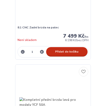
8.1 CNC Zadní brzda na palec
7 499 Kč
/
ks
Není skladem
6 198 Kč
bez DPH
Přidat do košíku