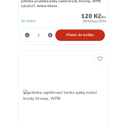
pitbike pružinka páky zadní brzdy Stomp, WPB,
12x2x27, délka 62mm
120 Kč
/
ks
do týdne
99 Kč
bez DPH
Přidat do košíku