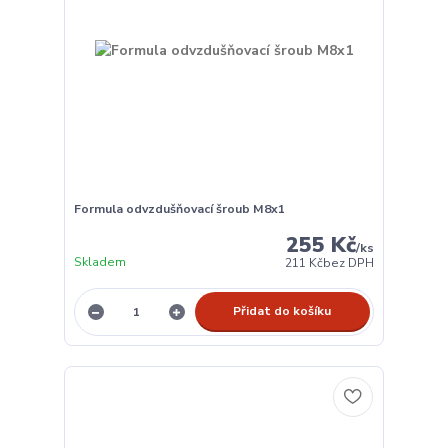
Formula odvzdušňovací šroub M8x1
255 Kč
/
ks
Skladem
211 Kč
bez DPH
Přidat do košíku