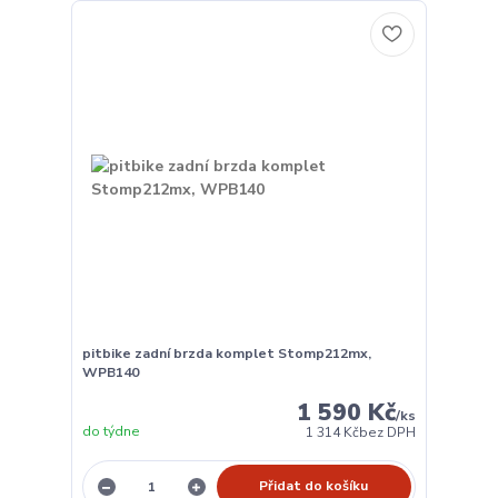
pitbike zadní brzda komplet Stomp212mx,
WPB140
1 590 Kč
/
ks
do týdne
1 314 Kč
bez DPH
Přidat do košíku