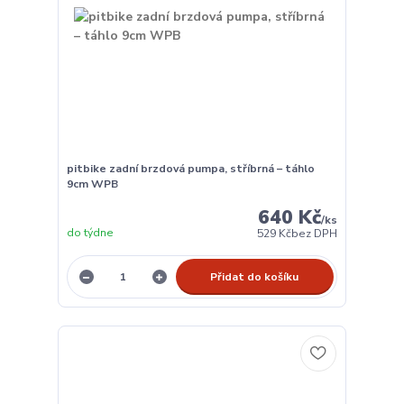
pitbike zadní brzdová pumpa, stříbrná – táhlo
9cm WPB
640 Kč
/
ks
do týdne
529 Kč
bez DPH
Přidat do košíku