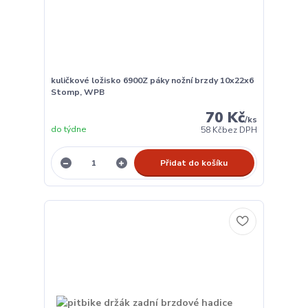
kuličkové ložisko 6900Z páky nožní brzdy 10x22x6
Stomp, WPB
70 Kč
/
ks
do týdne
58 Kč
bez DPH
Přidat do košíku