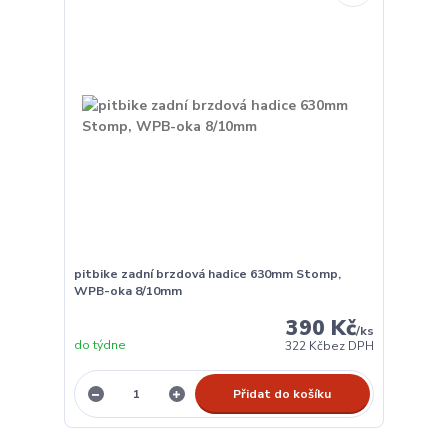
pitbike zadní brzdová hadice 630mm Stomp,
WPB-oka 8/10mm
390 Kč
/
ks
do týdne
322 Kč
bez DPH
Přidat do košíku