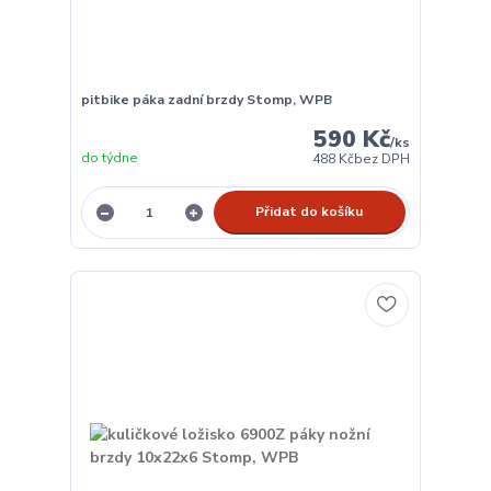
pitbike páka zadní brzdy Stomp, WPB
590 Kč
/
ks
do týdne
488 Kč
bez DPH
Přidat do košíku