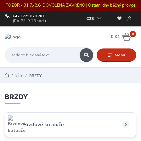
POZOR - 31.7.-8.8. DOVOLENÁ ZAVŘENO | Ostatní dny běžný provoz
+420 721 020 767
CZK
(Po-Pá, 9-16 hod.)
0
0 Kč
Menu
DÍLY
BRZDY
BRZDY
Brzdové kotouče