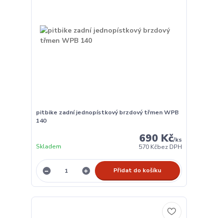
pitbike zadní jednopístkový brzdový třmen WPB
140
690 Kč
/
ks
Skladem
570 Kč
bez DPH
Přidat do košíku