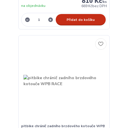
810 Kč
/
ks
na objednávku
669 Kč
bez DPH
Přidat do košíku
pitbike chránič zadního brzdového kotouče WPB