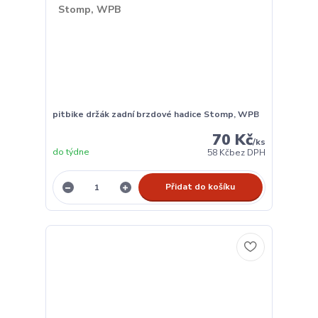
pitbike držák zadní brzdové hadice Stomp, WPB
70 Kč
/
ks
do týdne
58 Kč
bez DPH
Přidat do košíku