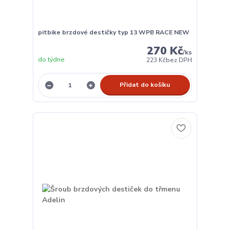
pitbike brzdové destičky typ 13 WPB RACE NEW
270 Kč
/
ks
do týdne
223 Kč
bez DPH
Přidat do košíku