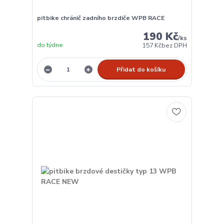
pitbike chránič zadního brzdiče WPB RACE
190 Kč
/
ks
do týdne
157 Kč
bez DPH
Přidat do košíku