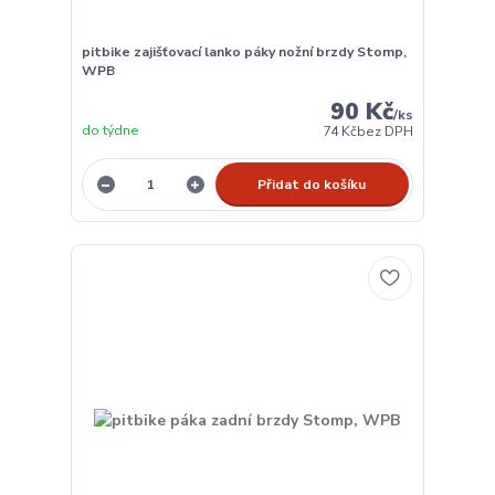
pitbike zajišťovací lanko páky nožní brzdy Stomp,
WPB
90 Kč
/
ks
do týdne
74 Kč
bez DPH
Přidat do košíku