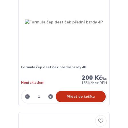
Formula čep destiček přední bzrdy 4P
200 Kč
/
ks
Není skladem
165 Kč
bez DPH
Přidat do košíku