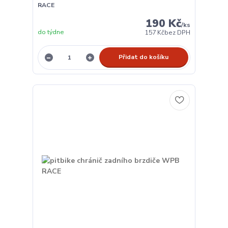
RACE
190 Kč
/
ks
do týdne
157 Kč
bez DPH
Přidat do košíku