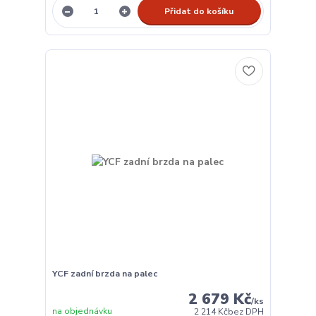
Přidat do košíku
YCF zadní brzda na palec
2 679 Kč
/
ks
na objednávku
2 214 Kč
bez DPH