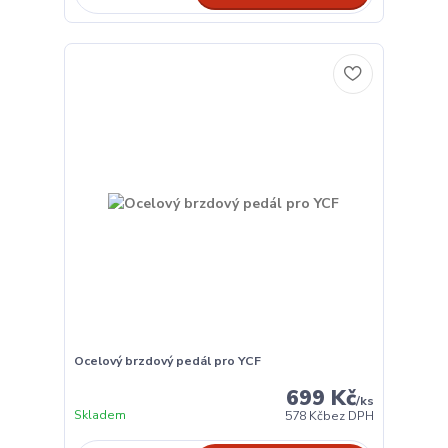
Ocelový brzdový pedál pro YCF
699 Kč
/
ks
Skladem
578 Kč
bez DPH