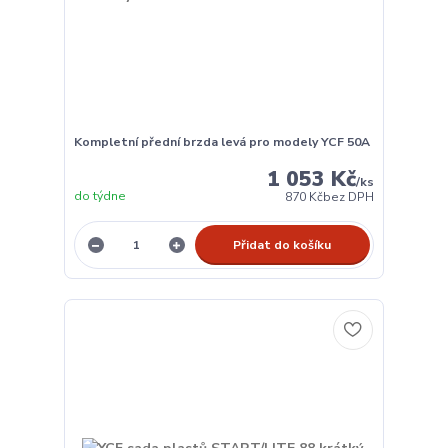
Kompletní přední brzda levá pro modely YCF 50A
1 053 Kč
/
ks
do týdne
870 Kč
bez DPH
Přidat do košíku