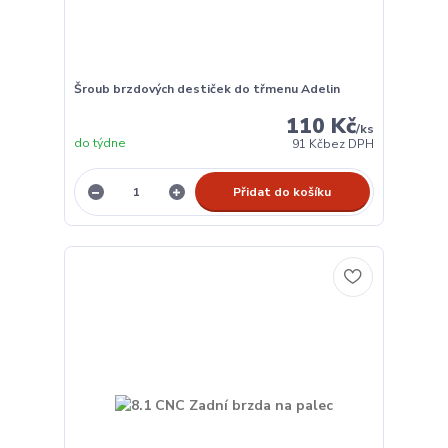
Šroub brzdových destiček do třmenu Adelin
110 Kč
/
ks
do týdne
91 Kč
bez DPH
Přidat do košíku