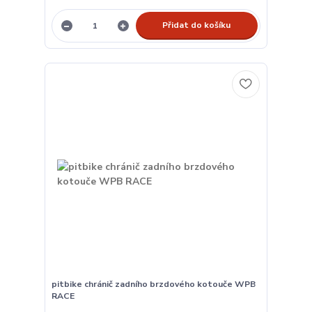
Přidat do košíku
pitbike chránič zadního brzdového kotouče WPB
RACE