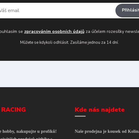
Přihlási
uhlasím se
zpracováním osobních údajů
za účelem rozesílky newsle
Můžete se kdykoli odhlásit. Zasíláme jednou za 14 dní.
 RACING
Kde nás najdete
še hobby, nakupujte u profíků!
Naše prodejna je kousek od Kolín