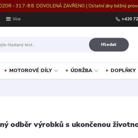
OZOR - 31.7.-8.8. DOVOLENÁ ZAVŘENO | Ostatní dny běžný prov
+420 72
Více
Hledat
MOTOROVÉ DÍLY
ÚDRŽBA
DOPLŇKY
ný odběr výrobků s ukončenou životno