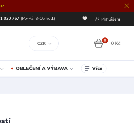
oz
1 020 767
(Po-Pá, 9-16 hod.)
Přihlášení
0
0 Kč
CZK
Více
OBLEČENÍ A VÝBAVA
stí