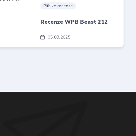
Pitbike recenze
Recenze WPB Beast 212
05
08
2025