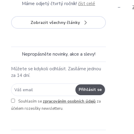
Máme odjetý čtvrtý ročník!
číst celé
–
Zobrazit všechny články
Nepropásněte novinky, akce a slevy!
Můžete se kdykoli odhlásit. Zasíláme jednou
za 14 dní.
Přihlásit se
Souhlasím se
zpracováním osobních údajů
za
účelem rozesílky newsletteru.