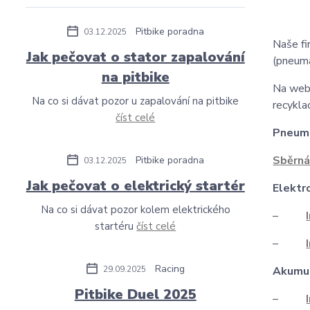
Pitbike poradna
03.12.2025
Naše fi
Jak pečovat o stator zapalování
(pneuma
na pitbike
Na web
Na co si dávat pozor u zapalování na pitbike
recykla
číst celé
Pneum
Sběrná
Pitbike poradna
03.12.2025
Jak pečovat o elektrický startér
Elektr
Na co si dávat pozor kolem elektrického
–
startéru
číst celé
–
Racing
29.09.2025
Akumul
Pitbike Duel 2025
–