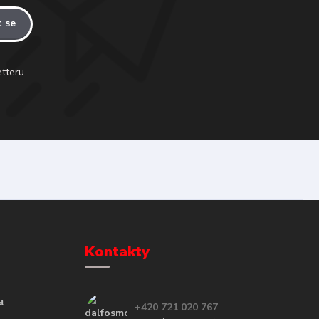
t se
tteru.
Kontakty
a
+420 721 020 767