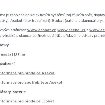
rma je zapojena do kolektivních systémů zajišťujících sběr, dopra
tiky), Asekol (elektrozařízení), Ecobat (baterie a akumulátory).
ových stránkách
www.ecobat.cz
,
www.asekol.cz
a
www.eco
ci výrobků s ukončenou životností. Níže přidáváme odkazy pro in
atiky
 místa | Eltma
ozařízení
Informace pro prodejce Asekol
Informace pro spotřebitele Asekol
átory, baterie
Informace pro prodejce Ecobat