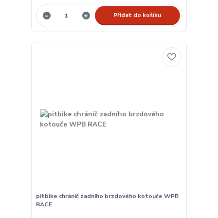
Přidat do košíku
pitbike chránič zadního brzdového kotouče WPB
RACE