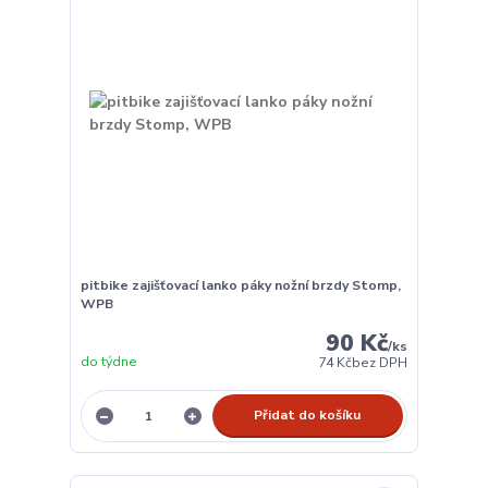
pitbike zajišťovací lanko páky nožní brzdy Stomp,
WPB
90 Kč
/
ks
do týdne
74 Kč
bez DPH
Přidat do košíku