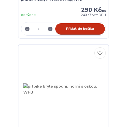
290 Kč
/
ks
do týdne
240 Kč
bez DPH
Přidat do košíku