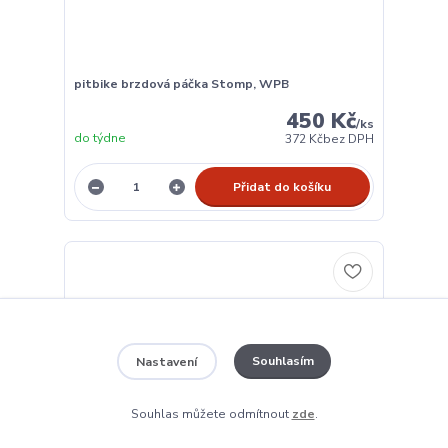
pitbike brzdová páčka Stomp, WPB
450 Kč
/
ks
do týdne
372 Kč
bez DPH
Přidat do košíku
Souhlasím
Nastavení
Souhlas můžete odmítnout
zde
.