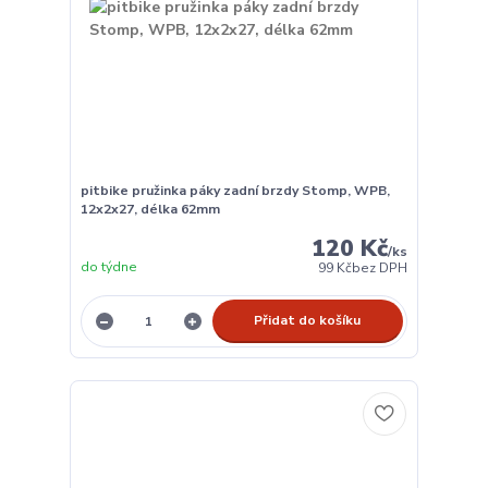
pitbike pružinka páky zadní brzdy Stomp, WPB,
12x2x27, délka 62mm
120 Kč
/
ks
do týdne
99 Kč
bez DPH
Přidat do košíku