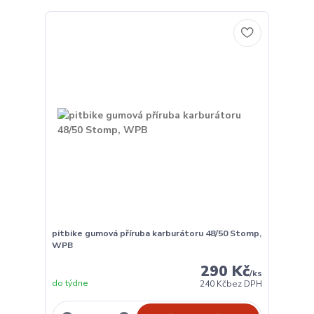
pitbike gumová příruba karburátoru 48/50 Stomp,
WPB
290 Kč
/
ks
do týdne
240 Kč
bez DPH