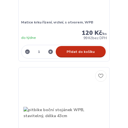
Matice krku řízení, vrchní, s otvorem, WPB
120 Kč
/
ks
do týdne
99 Kč
bez DPH
Přidat do košíku