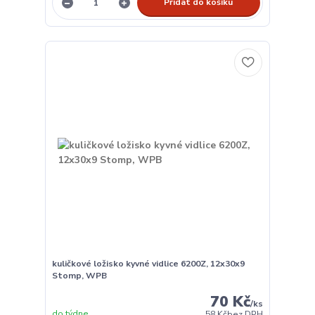
Přidat do košíku
kuličkové ložisko kyvné vidlice 6200Z, 12x30x9
Stomp, WPB
70 Kč
/
ks
do týdne
58 Kč
bez DPH