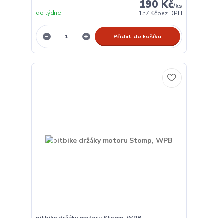
190 Kč
/
ks
do týdne
157 Kč
bez DPH
Přidat do košíku
pitbike držáky motoru Stomp, WPB