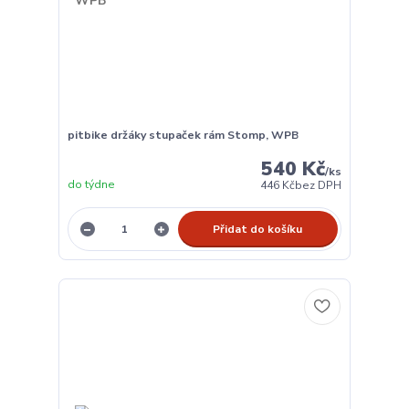
pitbike držáky stupaček rám Stomp, WPB
540 Kč
/
ks
do týdne
446 Kč
bez DPH
Přidat do košíku