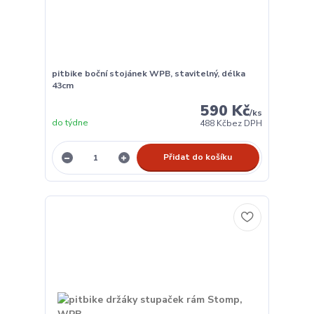
pitbike boční stojánek WPB, stavitelný, délka
43cm
590 Kč
/
ks
do týdne
488 Kč
bez DPH
Přidat do košíku