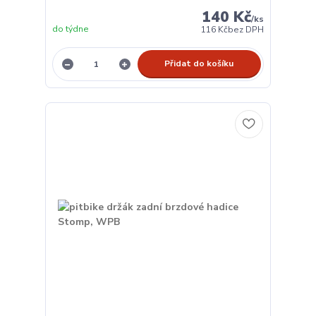
140 Kč
/
ks
do týdne
116 Kč
bez DPH
Přidat do košíku