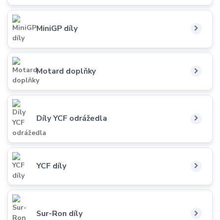
MiniGP díly
Motard doplňky
Díly YCF odrážedla
YCF díly
Sur-Ron díly