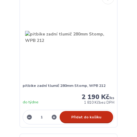
pitbike zadní tlumič 280mm Stomp, WPB 212
2 190 Kč
/
ks
do týdne
1 810 Kč
bez DPH
Přidat do košíku