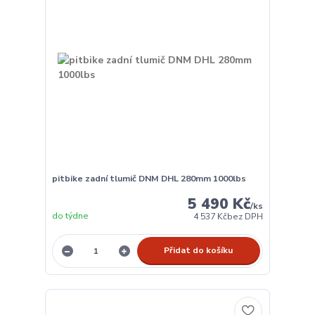
pitbike zadní tlumič DNM DHL 280mm 1000lbs
5 490 Kč
/
ks
do týdne
4 537 Kč
bez DPH
Přidat do košíku