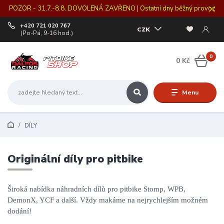
POZOR - 31.7.-8.8. DOVOLENÁ ZAVŘENO | Ostatní dny běžný provoz
+420 721 020 767
CZK
(Po-Pá, 9-16 hod.)
0
0 Kč
Menu
DÍLY
Originální díly pro pitbike
Široká nabídka náhradních dílů pro pitbike Stomp, WPB,
DemonX, YCF a další. Vždy makáme na nejrychlejším možném
dodání!