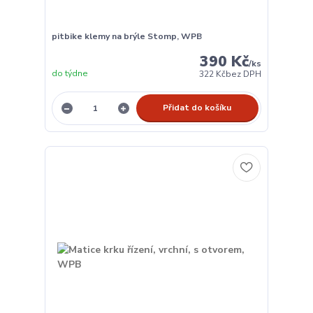
pitbike klemy na brýle Stomp, WPB
390 Kč
/
ks
do týdne
322 Kč
bez DPH
Přidat do košíku