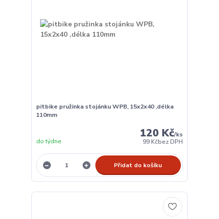
pitbike pružinka stojánku WPB, 15x2x40 ,délka
110mm
120 Kč
/
ks
do týdne
99 Kč
bez DPH
Přidat do košíku