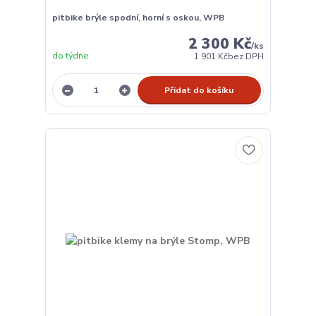
pitbike brýle spodní, horní s oskou, WPB
2 300 Kč
/
ks
do týdne
1 901 Kč
bez DPH
Přidat do košíku