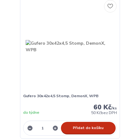
Gufero 30x42x4,5 Stomp, DemonX, WPB
60 Kč
/
ks
do týdne
50 Kč
bez DPH
Přidat do košíku