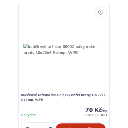
kuličkové ložisko 6900Z páky nožní brzdy 10x22x6
Stomp, WPB
70 Kč
/
ks
do týdne
58 Kč
bez DPH