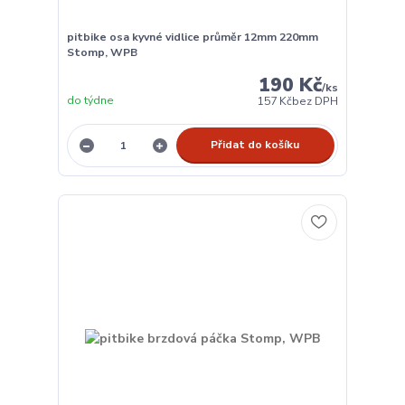
pitbike osa kyvné vidlice průměr 12mm 220mm
Stomp, WPB
190 Kč
/
ks
do týdne
157 Kč
bez DPH
Přidat do košíku