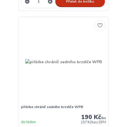
Přidat do košíku
pitbike chránič zadního brzdiče WPB
190 Kč
/
ks
do týdne
157 Kč
bez DPH