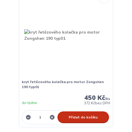
kryt řetězového kolečka pro motor Zongshen
190 typ01
450 Kč
/
ks
do týdne
372 Kč
bez DPH
Přidat do košíku