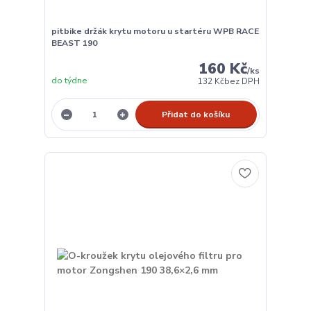
pitbike držák krytu motoru u startéru WPB RACE
BEAST 190
160 Kč
/
ks
do týdne
132 Kč
bez DPH
Přidat do košíku