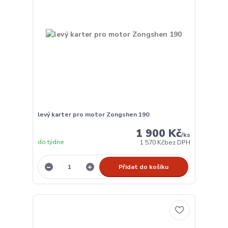
levý karter pro motor Zongshen 190
1 900 Kč
/
ks
do týdne
1 570 Kč
bez DPH
Přidat do košíku