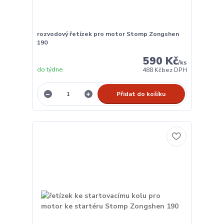
rozvodový řetízek pro motor Stomp Zongshen
190
590 Kč
/
ks
do týdne
488 Kč
bez DPH
Přidat do košíku