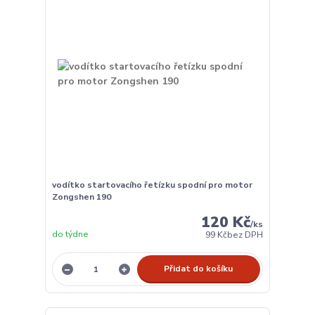
vodítko startovacího řetízku spodní pro motor
Zongshen 190
120 Kč
/
ks
do týdne
99 Kč
bez DPH
Přidat do košíku