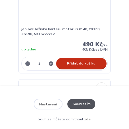
jehlové ložisko karteru motoru YX140, YX160,
ZS190, NK15x27x12
490 Kč
/
ks
do týdne
405 Kč
bez DPH
Přidat do košíku
Souhlasím
Nastavení
Souhlas můžete odmítnout
zde
.