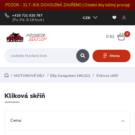
POZOR - 31.7.-8.8. DOVOLENÁ ZAVŘENO | Ostatní dny běžný provoz
+420 721 020 767
CZK
(Po-Pá, 9-16 hod.)
0
0 Kč
Menu
MOTOROVÉ DÍLY
Díly Zongshen 190,212
Kliková skříň
Kliková skříň
Cena: