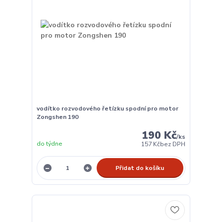
vodítko rozvodového řetízku spodní pro motor
Zongshen 190
190 Kč
/
ks
do týdne
157 Kč
bez DPH
Přidat do košíku