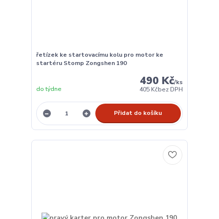
řetízek ke startovacímu kolu pro motor ke
startéru Stomp Zongshen 190
490 Kč
/
ks
do týdne
405 Kč
bez DPH
Přidat do košíku