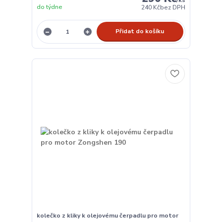
/
ks
do týdne
240 Kč
bez DPH
Přidat do košíku
kolečko z kliky k olejovému čerpadlu pro motor