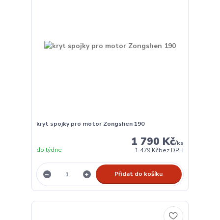
kryt spojky pro motor Zongshen 190
1 790 Kč
/
ks
do týdne
1 479 Kč
bez DPH
Přidat do košíku