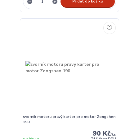
Přidat do košíku
svorník motoru pravý karter pro motor Zongshen
190
90 Kč
/
ks
do týdne
74 Kč
bez DPH