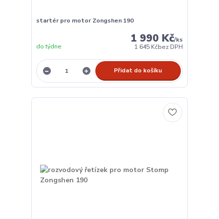
startér pro motor Zongshen 190
1 990 Kč
/
ks
do týdne
1 645 Kč
bez DPH
Přidat do košíku