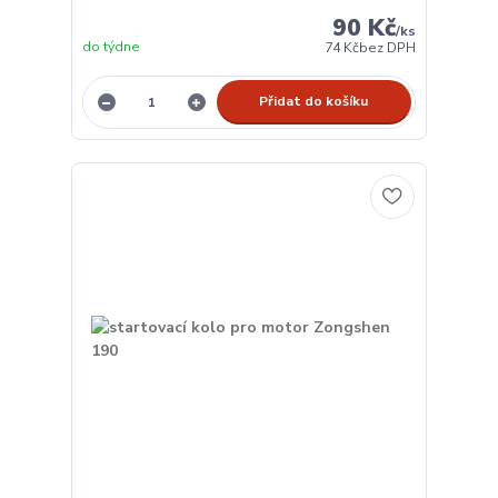
90 Kč
/
ks
do týdne
74 Kč
bez DPH
Přidat do košíku