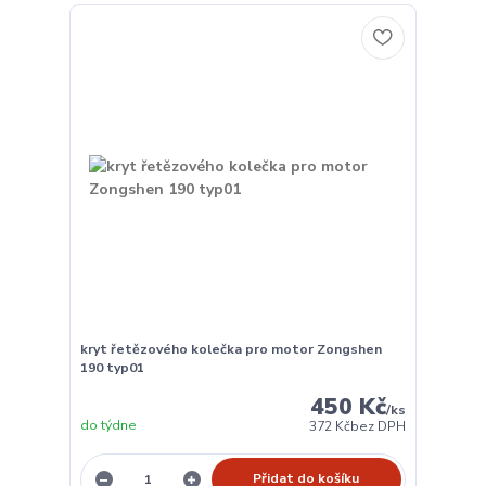
kryt řetězového kolečka pro motor Zongshen
190 typ01
450 Kč
/
ks
do týdne
372 Kč
bez DPH
Přidat do košíku