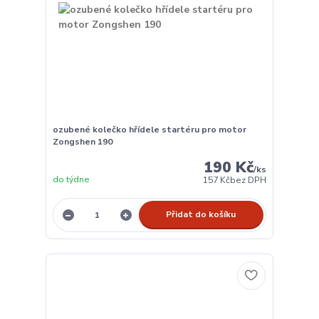
ozubené kolečko hřídele startéru pro motor
Zongshen 190
190 Kč
/
ks
do týdne
157 Kč
bez DPH
Přidat do košíku