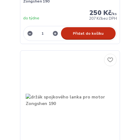
Zongshen 190
250 Kč
/
ks
do týdne
207 Kč
bez DPH
Přidat do košíku