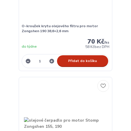
O-kroužek krytu olejového filtru pro motor
Zongshen 190 38,6×2,6 mm
70 Kč
/
ks
do týdne
58 Kč
bez DPH
Přidat do košíku