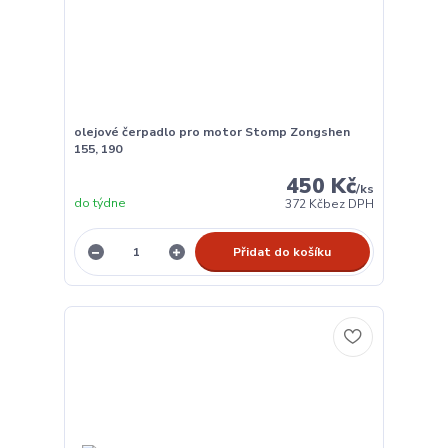
olejové čerpadlo pro motor Stomp Zongshen
155, 190
450 Kč
/
ks
do týdne
372 Kč
bez DPH
Přidat do košíku