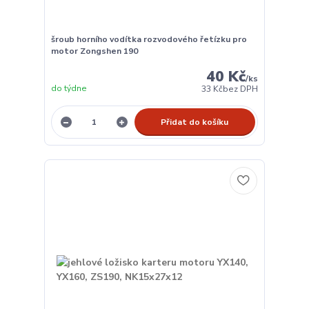
šroub horního vodítka rozvodového řetízku pro
motor Zongshen 190
40 Kč
/
ks
do týdne
33 Kč
bez DPH
Přidat do košíku