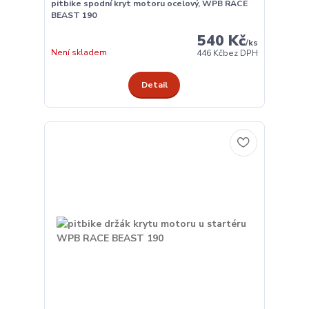
pitbike spodní kryt motoru ocelový, WPB RACE
BEAST 190
540 Kč
/
ks
Není skladem
446 Kč
bez DPH
Detail