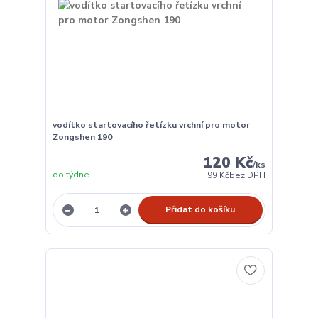
vodítko startovacího řetízku vrchní pro motor
Zongshen 190
120 Kč
/
ks
do týdne
99 Kč
bez DPH
Přidat do košíku