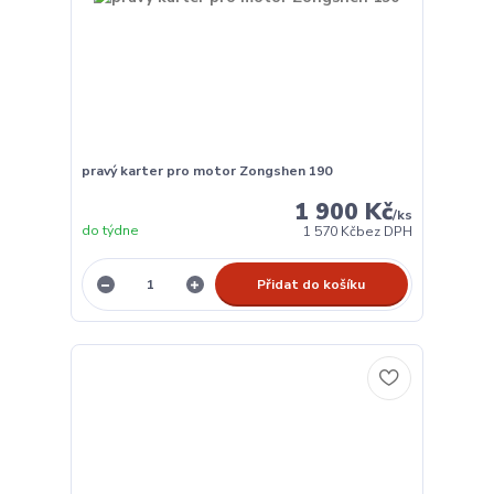
pravý karter pro motor Zongshen 190
1 900 Kč
/
ks
do týdne
1 570 Kč
bez DPH
Přidat do košíku