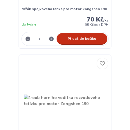
držák spojkového lanka pro motor Zongshen 190
70 Kč
/
ks
do týdne
58 Kč
bez DPH
Přidat do košíku