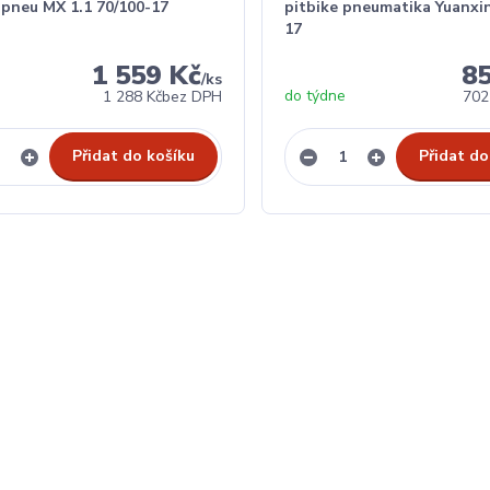
pneu MX 1.1 70/100-17
pitbike pneumatika Yuanxi
17
1 559 Kč
8
/
ks
do týdne
1 288 Kč
bez DPH
702
Přidat do košíku
Přidat do