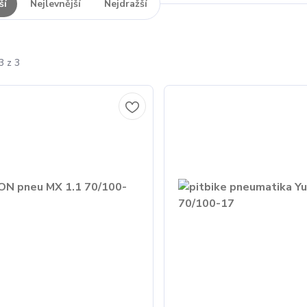
ší
Nejlevnější
Nejdražší
3 z 3