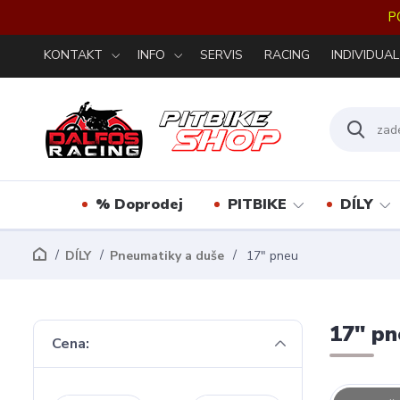
P
KONTAKT
INFO
SERVIS
RACING
INDIVIDUAL
% Doprodej
PITBIKE
DÍLY
DÍLY
Pneumatiky a duše
17" pneu
17" pn
Cena: