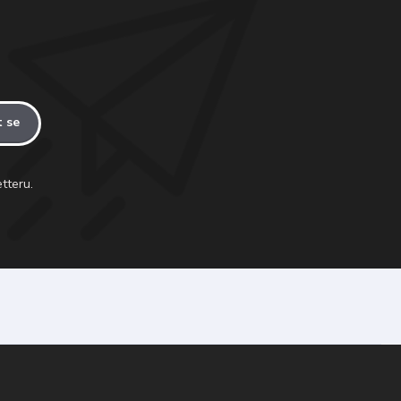
t se
tteru.