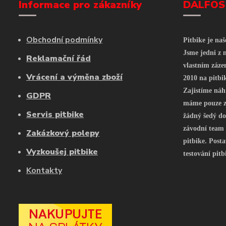
Informace pro zákazníky
DALFOS
Obchodní podmínky
Pitbike je na
Jsme jedni z n
Reklamační řád
vlastním záze
Vrácení a výměna zboží
2010 na pitbi
Zajistíme náh
GDPR
máme pouze z 
Servis pitbike
žádný šedý do
závodní team
Zakázkový polepy
pitbike. Posta
Vyzkoušej pitbike
testování pitb
Kontakty