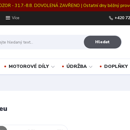
OZOR - 31.7.-8.8. DOVOLENÁ ZAVŘENO | Ostatní dny běžný prov
+420 72
Více
Hledat
MOTOROVÉ DÍLY
ÚDRŽBA
DOPLŇKY
eu