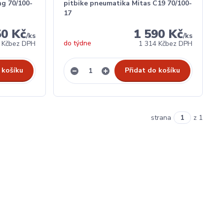
ng 70/100-
pitbike pneumatika Mitas C19 70/100-
17
50 Kč
1 590 Kč
/
ks
/
ks
do týdne
 Kč
bez DPH
1 314 Kč
bez DPH
 košíku
Přidat do košíku
strana
z 1