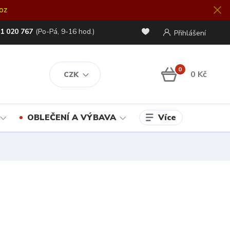
oz
1 020 767
(Po-Pá, 9-16 hod.)
Přihlášení
0
0 Kč
CZK
Více
OBLEČENÍ A VÝBAVA