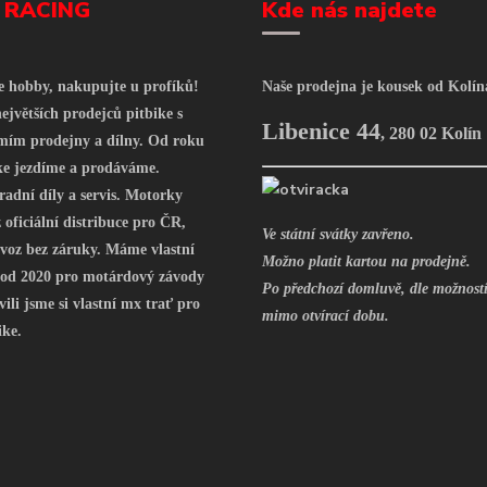
 RACING
Kde nás najdete
še hobby, nakupujte u profíků!
Naše prodejna je kousek od Kolín
ejvětších prodejců pitbike s
Libenice 44
,
280 02 Kolín
mím prodejny a dílny. Od roku
ke jezdíme a prodáváme.
radní díly a servis. Motorky
oficiální distribuce pro ČR,
Ve státní svátky zavřeno.
voz bez záruky. Máme vlastní
Možno platit kartou na prodejně.
 od 2020 pro motárdový závody
Po předchozí domluvě, dle možností
vili jsme si vlastní mx trať pro
mimo otvírací dobu.
ike.