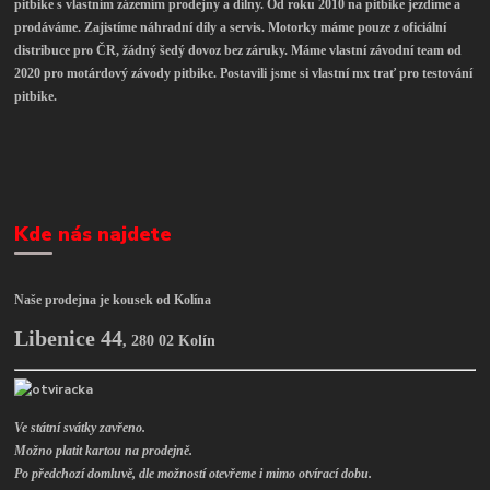
pitbike s vlastním zázemím prodejny a dílny. Od roku 2010 na pitbike jezdíme a
prodáváme. Zajistíme náhradní díly a servis. Motorky máme pouze z oficiální
distribuce pro ČR, žádný šedý dovoz bez záruky. Máme vlastní závodní team od
2020 pro motárdový závody pitbike. Postavili jsme si vlastní mx trať pro testování
pitbike.
Kde nás najdete
Naše prodejna je kousek od Kolína
Libenice 44
,
280 02 Kolín
Ve státní svátky zavřeno.
Možno platit kartou na prodejně.
Po předchozí domluvě, dle možností otevřeme i mimo otvírací dobu.