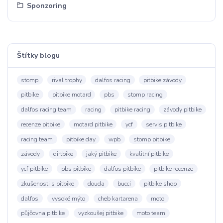
Sponzoring
Štítky blogu
stomp
rival trophy
dalfos racing
pitbike závody
pitbike
pitbike motard
pbs
stomp racing
dalfos racing team
racing
pitbike racing
závody pitbike
recenze pitbike
motard pitbike
ycf
servis pitbike
racing team
pitbike day
wpb
stomp pitbike
závody
dirtbike
jaký pitbike
kvalitní pitbike
ycf pitbike
pbs pitbike
dalfos pitbike
pitbike recenze
zkušenosti s pitbike
douda
bucci
pitbike shop
dalfos
vysoké mýto
cheb kartarena
moto
půjčovna pitbike
vyzkoušej pitbike
moto team