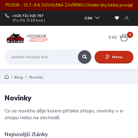
POZOR - 31.7.-8.8. DOVOLENÁ ZAVŘENO | Ostatní dny běžný provoz
+420 721 020 767
CZK
(Po-Pá, 9-16 hod.)
0
0 Kč
Menu
Blog
Novinky
Novinky
Co se nového děje kolem pitbike shopu, novinky v e-
shopu nebo na obchodě.
Nejnovější články