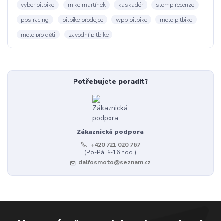
vyber pitbike
mike martínek
kaskadér
stomp recenze
pbs racing
pitbike prodejce
wpb pitbike
moto pitbike
moto pro děti
závodní pitbike
Potřebujete poradit?
Zákaznická podpora
+420 721 020 767
(Po-Pá, 9-16 hod.)
dalfosmoto@seznam.cz