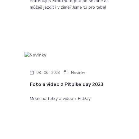
Potřebuješ zkouknout pita po sezóně ať
můžeš jezdit i v zimě? Jsme tu pro tebe!
08
06
2023
Novinky
Foto a video z Pitbike day 2023
Mrkni na fotky a videa z PitDay