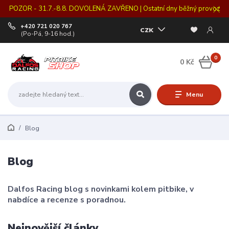
POZOR - 31.7.-8.8. DOVOLENÁ ZAVŘENO | Ostatní dny běžný provoz
+420 721 020 767
CZK
(Po-Pá, 9-16 hod.)
0
0 Kč
Menu
Blog
Blog
Dalfos Racing blog s novinkami kolem pitbike, v
nabdíce a recenze s poradnou.
Nejnovější články