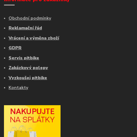
Obchodní podmínky
Reklamační řád
Vrácení a výměna zboží
GDPR
Servis pitbike
Zakázkový polepy
Vyzkoušej pitbike
Kontakty