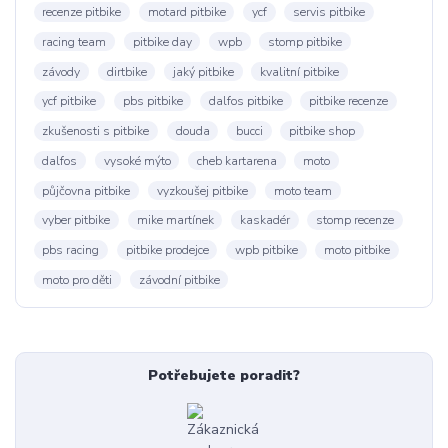
recenze pitbike
motard pitbike
ycf
servis pitbike
racing team
pitbike day
wpb
stomp pitbike
závody
dirtbike
jaký pitbike
kvalitní pitbike
ycf pitbike
pbs pitbike
dalfos pitbike
pitbike recenze
zkušenosti s pitbike
douda
bucci
pitbike shop
dalfos
vysoké mýto
cheb kartarena
moto
půjčovna pitbike
vyzkoušej pitbike
moto team
vyber pitbike
mike martínek
kaskadér
stomp recenze
pbs racing
pitbike prodejce
wpb pitbike
moto pitbike
moto pro děti
závodní pitbike
Potřebujete poradit?