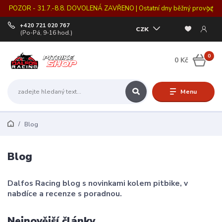
POZOR - 31.7.-8.8. DOVOLENÁ ZAVŘENO | Ostatní dny běžný provoz
+420 721 020 767
CZK
(Po-Pá, 9-16 hod.)
0
0 Kč
Menu
Blog
Blog
Dalfos Racing blog s novinkami kolem pitbike, v
nabdíce a recenze s poradnou.
Nejnovější články