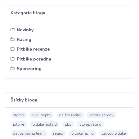
Kategorie blogu
Novinky
Racing
Pitbike recenze
Pitbike poradna
Sponzoring
Štítky blogu
stomp
rival trophy
dalfos racing
pitbike závody
pitbike
pitbike motard
pbs
stomp racing
dalfos racing team
racing
pitbike racing
závody pitbike