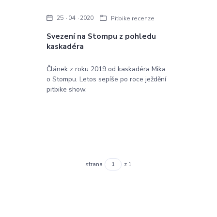
25
04
2020
Pitbike recenze
Svezení na Stompu z pohledu
kaskadéra
Článek z roku 2019 od kaskadéra Mika
o Stompu. Letos sepíše po roce ježdění
pitbike show.
strana
z 1