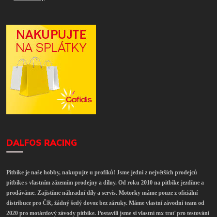
DALFOS RACING
Pitbike je naše hobby, nakupujte u profíků! Jsme jedni z největších prodejců
pitbike s vlastním zázemím prodejny a dílny. Od roku 2010 na pitbike jezdíme a
prodáváme. Zajistíme náhradní díly a servis. Motorky máme pouze z oficiální
distribuce pro ČR, žádný šedý dovoz bez záruky. Máme vlastní závodní team od
2020 pro motárdový závody pitbike. Postavili jsme si vlastní mx trať pro testování