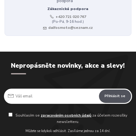
Zákaznická podpora
+420 721 020 767
(Po-Pá, 9-16 hod.)
dalfosmoto@seznam.cz
Nepropásněte novinky, akce a slevy!
Přihlásit se
Souhlasím se
zpracováním osobních údajů
za účelem rozesílky
newsletteru.
Můžete se kdykoli odhlásit. Zasíláme jednou za 14 dní.