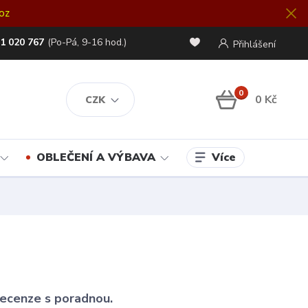
oz
1 020 767
(Po-Pá, 9-16 hod.)
Přihlášení
0
0 Kč
CZK
Více
OBLEČENÍ A VÝBAVA
 recenze s poradnou.