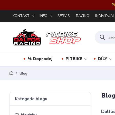
P
KONTAKT
INFO
SERVIS
RACING
INDIVIDUAL
% Doprodej
PITBIKE
DÍLY
Blog
Blo
Kategorie blogu
Dalfos