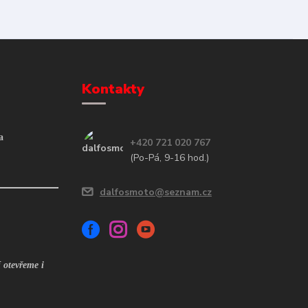
Kontakty
a
+420 721 020 767
(Po-Pá, 9-16 hod.)
dalfosmoto@seznam.cz
 otevřeme i