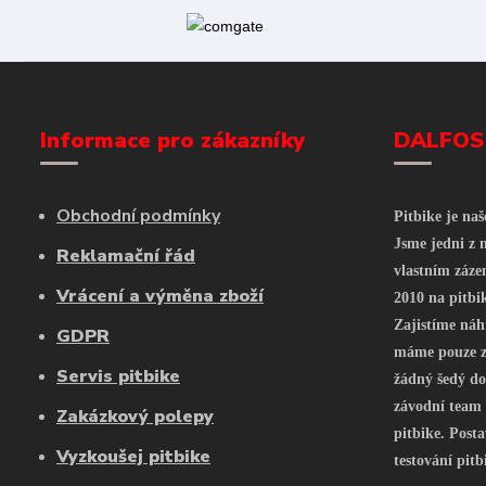
Informace pro zákazníky
DALFOS
Obchodní podmínky
Pitbike je na
Jsme jedni z n
Reklamační řád
vlastním záze
Vrácení a výměna zboží
2010 na pitbi
Zajistíme náh
GDPR
máme pouze z 
Servis pitbike
žádný šedý do
závodní team
Zakázkový polepy
pitbike. Posta
Vyzkoušej pitbike
testování pitb