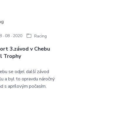
8
08
2020
Racing
ort 3.závod v Chebu
al Trophy
ebu se odjel další závod
álu a byl to opravdu náročný
nd s aprílovým počasím.