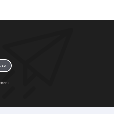
t se
tteru.