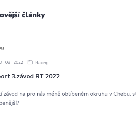
ovější články
3
08
2022
Racing
ort 3.závod RT 2022
tí závod na pro nás méně oblíbeném okruhu v Chebu, s
benější?