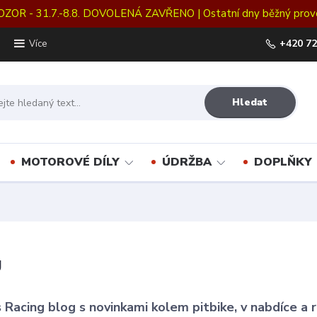
OZOR - 31.7.-8.8. DOVOLENÁ ZAVŘENO | Ostatní dny běžný prov
+420 72
Více
Hledat
MOTOROVÉ DÍLY
ÚDRŽBA
DOPLŇKY
g
 Racing blog s novinkami kolem pitbike, v nabdíce a