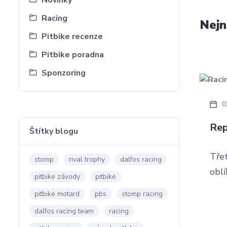
Novinky
Racing
Nejn
Pitbike recenze
Pitbike poradna
Sponzoring
0
Rep
Štítky blogu
Tře
stomp
rival trophy
dalfos racing
oblí
pitbike závody
pitbike
pitbike motard
pbs
stomp racing
dalfos racing team
racing