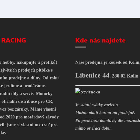
 RACING
Kde nás najdete
še hobby, nakupujte u profíků!
Naše prodejna je kousek od Kolín
ejvětších prodejců pitbike s
Libenice 44
,
280 02 Kolín
mím prodejny a dílny. Od roku
ke jezdíme a prodáváme.
radní díly a servis. Motorky
oficiální distribuce pro ČR,
Ve státní svátky zavřeno.
voz bez záruky. Máme vlastní
Možno platit kartou na prodejně.
 od 2020 pro motárdový závody
Po předchozí domluvě, dle možností
vili jsme si vlastní mx trať pro
mimo otvírací dobu.
ike.