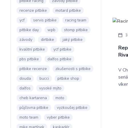
pitbike racing
závody pitbike
recenze pitbike
motard pitbike
ycf
servis pitbike
racing team
pitbike day
wpb
stomp pitbike
1
závody
dirtbike
jaký pitbike
Rep
kvalitní pitbike
ycf pitbike
Riv
pbs pitbike
dalfos pitbike
pitbike recenze
zkušenosti s pitbike
V Ch
seri
douda
bucci
pitbike shop
víke
dalfos
vysoké mýto
cheb kartarena
moto
půjčovna pitbike
vyzkoušej pitbike
moto team
vyber pitbike
mike martínek
kaskadér