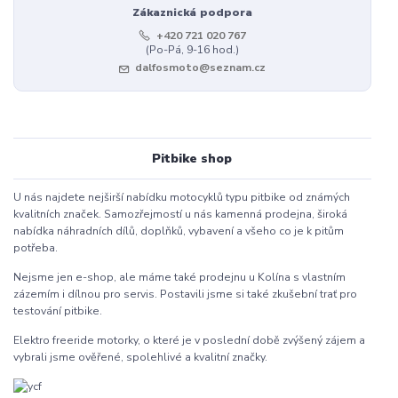
Zákaznická podpora
+420 721 020 767
(Po-Pá, 9-16 hod.)
dalfosmoto@seznam.cz
Pitbike shop
U nás najdete nejširší nabídku motocyklů typu pitbike od známých
kvalitních značek. Samozřejmostí u nás kamenná prodejna, široká
nabídka náhradních dílů, doplňků, vybavení a všeho co je k pitům
potřeba.
Nejsme jen e-shop, ale máme také prodejnu u Kolína s vlastním
zázemím i dílnou pro servis. Postavili jsme si také zkušební trať pro
testování pitbike.
Elektro freeride motorky, o které je v poslední době zvýšený zájem a
vybrali jsme ověřené, spolehlivé a kvalitní značky.