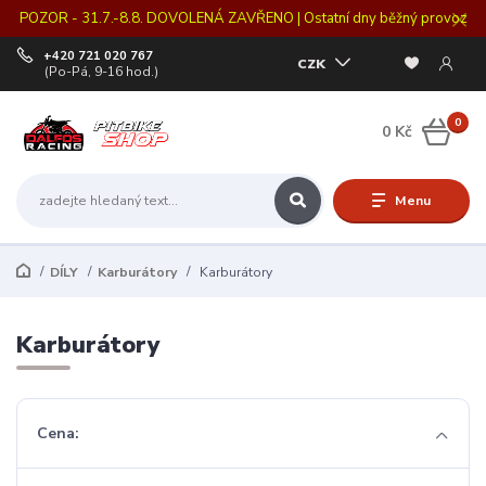
POZOR - 31.7.-8.8. DOVOLENÁ ZAVŘENO | Ostatní dny běžný provoz
+420 721 020 767
CZK
(Po-Pá, 9-16 hod.)
0
0 Kč
Menu
DÍLY
Karburátory
Karburátory
Karburátory
Cena: