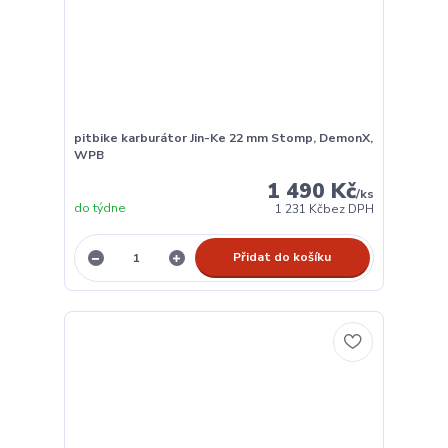
pitbike karburátor Jin-Ke 22 mm Stomp, DemonX,
WPB
1 490 Kč
/
ks
do týdne
1 231 Kč
bez DPH
Přidat do košíku