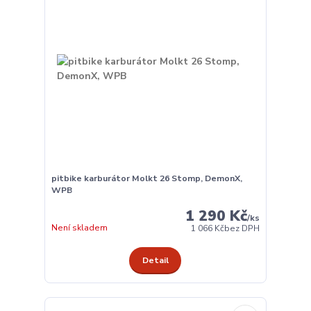
pitbike karburátor Molkt 26 Stomp, DemonX,
WPB
1 290 Kč
/
ks
Není skladem
1 066 Kč
bez DPH
Detail