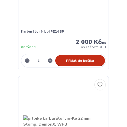
Karburátor Nibbi PE24 SP
2 000 Kč
/
ks
do týdne
1 653 Kč
bez DPH
Přidat do košíku