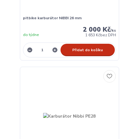
pitbike karburátor NIBBI 26 mm
2 000 Kč
/
ks
do týdne
1 653 Kč
bez DPH
Přidat do košíku