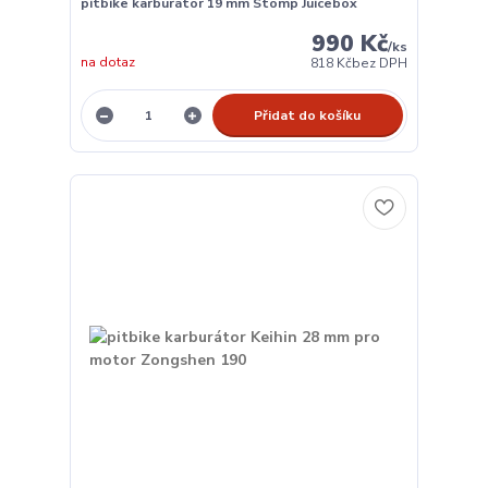
pitbike karburátor 19 mm Stomp Juicebox
990 Kč
/
ks
na dotaz
818 Kč
bez DPH
Přidat do košíku