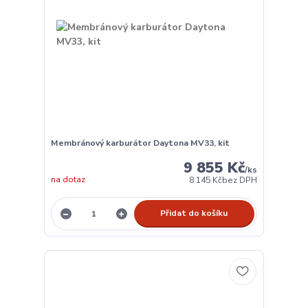
Membránový karburátor Daytona MV33, kit
9 855 Kč
/
ks
na dotaz
8 145 Kč
bez DPH
Přidat do košíku