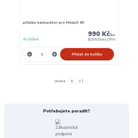
pitbike karburátor pro Minipit 65
990 Kč
/
ks
do týdne
818 Kč
bez DPH
Přidat do košíku
strana
z 1
Potřebujete poradit?