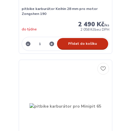
pitbike karburátor Keihin 28 mm pro motor
Zongshen 190
2 490 Kč
/
ks
do týdne
2 058 Kč
bez DPH
Přidat do košíku