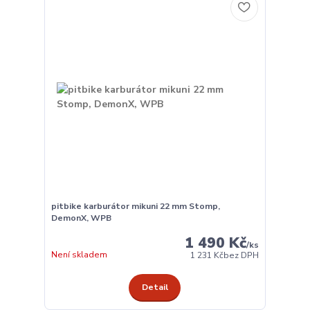
pitbike karburátor mikuni 22 mm Stomp,
DemonX, WPB
1 490 Kč
/
ks
Není skladem
1 231 Kč
bez DPH
Detail