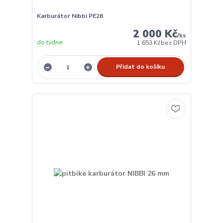
Karburátor Nibbi PE26
2 000 Kč
/
ks
do týdne
1 653 Kč
bez DPH
Přidat do košíku