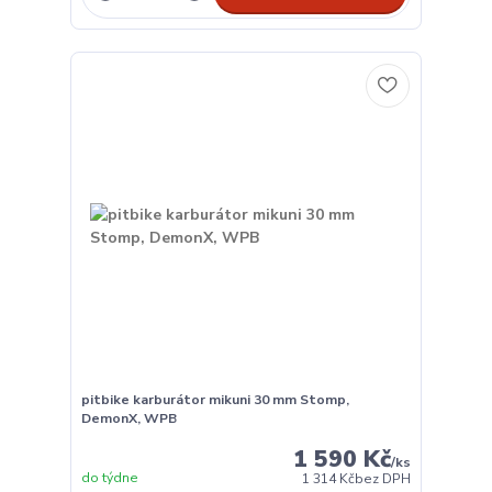
pitbike karburátor mikuni 30 mm Stomp,
DemonX, WPB
1 590 Kč
/
ks
do týdne
1 314 Kč
bez DPH