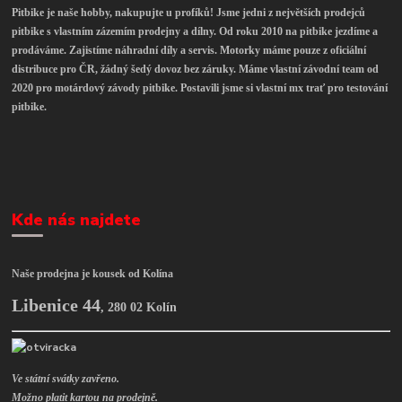
Pitbike je naše hobby, nakupujte u profíků! Jsme jedni z největších prodejců
pitbike s vlastním zázemím prodejny a dílny. Od roku 2010 na pitbike jezdíme a
prodáváme. Zajistíme náhradní díly a servis. Motorky máme pouze z oficiální
distribuce pro ČR, žádný šedý dovoz bez záruky. Máme vlastní závodní team od
2020 pro motárdový závody pitbike. Postavili jsme si vlastní mx trať pro testování
pitbike.
Kde nás najdete
Naše prodejna je kousek od Kolína
Libenice 44
,
280 02 Kolín
Ve státní svátky zavřeno.
Možno platit kartou na prodejně.