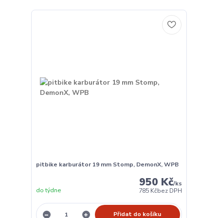
pitbike karburátor 19 mm Stomp, DemonX, WPB
950 Kč
/
ks
do týdne
785 Kč
bez DPH
Přidat do košíku