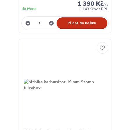
1 390 Kč
/
ks
do týdne
1 149 Kč
bez DPH
Přidat do košíku