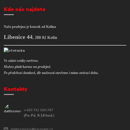
Kde nás najdete
Naše prodejna je kousek od Kolína
Libenice 44
,
280 02 Kolín
Ve státní svátky zavřeno.
Možno platit kartou na prodejně.
Po předchozí domluvě, dle možností otevřeme i mimo otvírací dobu.
Kontakty
+420 721 020 767
(Po-Pá, 9-16 hod.)
dalfosmoto@seznam.cz