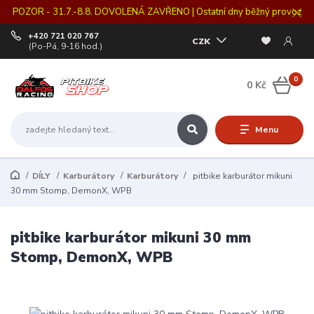
POZOR - 31.7.-8.8. DOVOLENÁ ZAVŘENO | Ostatní dny běžný provoz
+420 721 020 767
CZK
(Po-Pá, 9-16 hod.)
0
0 Kč
Menu
DÍLY
Karburátory
Karburátory
pitbike karburátor mikuni
30 mm Stomp, DemonX, WPB
pitbike karburátor mikuni 30 mm
Stomp, DemonX, WPB