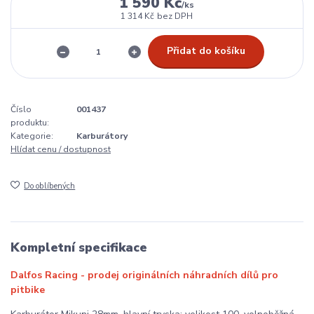
1 590 Kč
/
ks
1 314 Kč
bez DPH
Přidat do košíku
Číslo
001437
produktu:
Kategorie:
Karburátory
Hlídat cenu / dostupnost
Do oblíbených
Kompletní specifikace
Dalfos Racing - prodej originálních náhradních dílů pro
pitbike