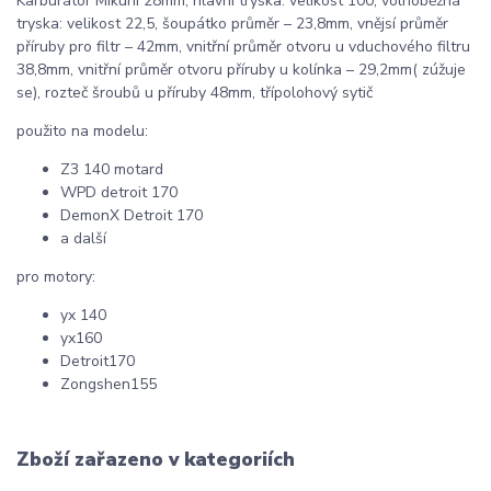
Karburátor Mikuni 28mm, hlavní tryska: velikost 100, volnoběžná
tryska: velikost 22,5, šoupátko průměr – 23,8mm, vnějsí průměr
příruby pro filtr – 42mm, vnitřní průměr otvoru u vduchového filtru
38,8mm, vnitřní průměr otvoru příruby u kolínka – 29,2mm( zúžuje
se), rozteč šroubů u příruby 48mm, třípolohový sytič
použito na modelu:
Z3 140 motard
WPD detroit 170
DemonX Detroit 170
a další
pro motory:
yx 140
yx160
Detroit170
Zongshen155
Zboží zařazeno v kategoriích