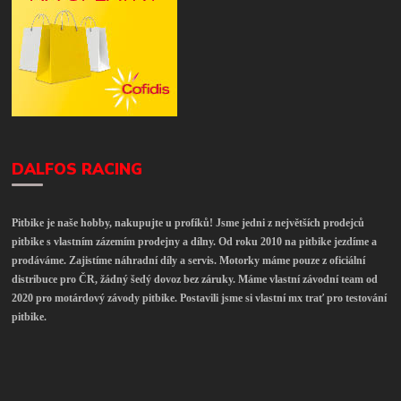
DALFOS RACING
Pitbike je naše hobby, nakupujte u profíků! Jsme jedni z největších prodejců
pitbike s vlastním zázemím prodejny a dílny. Od roku 2010 na pitbike jezdíme a
prodáváme. Zajistíme náhradní díly a servis. Motorky máme pouze z oficiální
distribuce pro ČR, žádný šedý dovoz bez záruky. Máme vlastní závodní team od
2020 pro motárdový závody pitbike. Postavili jsme si vlastní mx trať pro testování
pitbike.