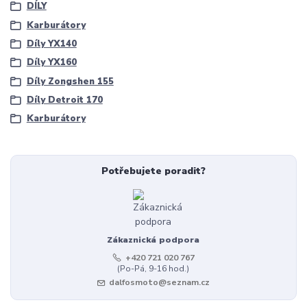
DÍLY
Karburátory
Díly YX140
Díly YX160
Díly Zongshen 155
Díly Detroit 170
Karburátory
Potřebujete poradit?
Zákaznická podpora
+420 721 020 767
(Po-Pá, 9-16 hod.)
dalfosmoto@seznam.cz