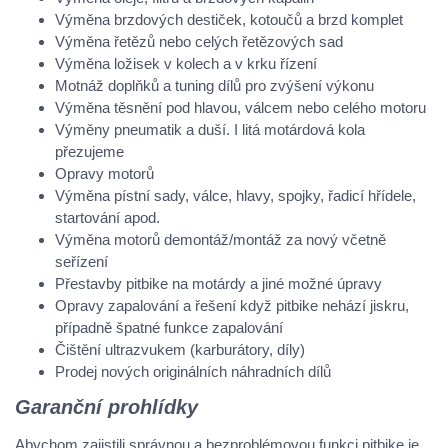
Výměna brzdových destiček, kotoučů a brzd komplet
Výměna řetězů nebo celých řetězových sad
Výměna ložisek v kolech a v krku řízení
Motnáž doplňků a tuning dílů pro zvýšení výkonu
Výměna těsnění pod hlavou, válcem nebo celého motoru
Výměny pneumatik a duší. I litá motárdová kola
přezujeme
Opravy motorů
Výměna pístní sady, válce, hlavy, spojky, řadicí hřídele,
startování apod.
Výměna motorů demontáž/montáž za nový včetně
seřízení
Přestavby pitbike na motárdy a jiné možné úpravy
Opravy zapalování a řešení když pitbike nehází jiskru,
případně špatné funkce zapalování
Čištění ultrazvukem (karburátory, díly)
Prodej nových originálních náhradních dílů
Garanční prohlídky
Abychom zajistili správnou a bezproblémovou funkci pitbike je