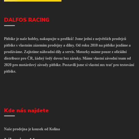
DALFOS RACING
Pitbike je naše hobby, nakupujte u profíků! Jsme jedni z největších prodejců
pitbike s vlastním zázemím prodejny a dílny. Od roku 2010 na pitbike jezdíme a
prodáváme. Zajistíme náhradní díly a servis. Motorky máme pouze z oficiální
distribuce pro ČR, žádný šedý dovoz bez záruky. Máme vlastní závodní team od
2020 pro motárdový závody pitbike. Postavili jsme si vlastní mx trať pro testování
pitbike.
Kde nás najdete
Naše prodejna je kousek od Kolína