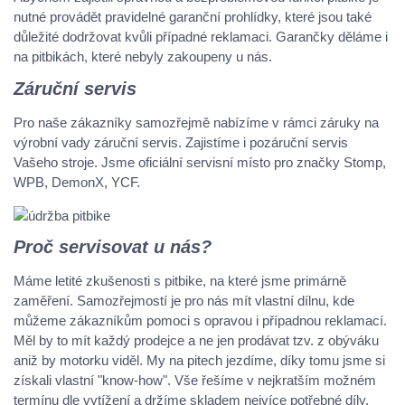
nutné provádět pravidelné garanční prohlídky, které jsou také
důležité dodržovat kvůli případné reklamaci. Garančky děláme i
na pitbikách, které nebyly zakoupeny u nás.
Záruční servis
Pro naše zákazníky samozřejmě nabízíme v rámci záruky na
výrobní vady záruční servis. Zajistíme i pozáruční servis
Vašeho stroje. Jsme oficiální servisní místo pro značky Stomp,
WPB, DemonX, YCF.
Proč servisovat u nás?
Máme letité zkušenosti s pitbike, na které jsme primárně
zaměření. Samozřejmostí je pro nás mít vlastní dílnu, kde
můžeme zákazníkům pomoci s opravou i případnou reklamací.
Měl by to mít každý prodejce a ne jen prodávat tzv. z obýváku
aniž by motorku viděl. My na pitech jezdíme, díky tomu jsme si
získali vlastní "know-how". Vše řešíme v nejkratším možném
termínu dle vytížení a držíme skladem nejvíce potřebné díly.