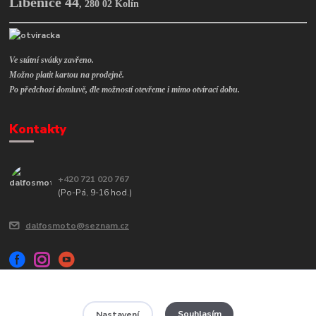
Libenice 44
,
280 02 Kolín
Ve státní svátky zavřeno.
Možno platit kartou na prodejně.
Po předchozí domluvě, dle možností otevřeme i mimo otvírací dobu.
Kontakty
+420 721 020 767
(Po-Pá, 9-16 hod.)
dalfosmoto@seznam.cz
Souhlasím
Nastavení