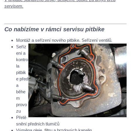
servisem.
Co nabízíme v rámci servisu pitbike
Montáž a seřízení nového pitbike. Seřízení ventilů.
Seříz
ení a
kontro
la
pitbik
e před
a
běhe
m
provo
zu
Přetě
snění předních tlumičů
Výměna oleje, filtru a brzdových kapalin