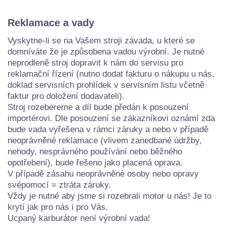
Reklamace a vady
Vyskytne-li se na Vašem stroji závada, u které se
domníváte že je způsobena vadou výrobní. Je nutné
neprodleně stroj dopravit k nám do servisu pro
reklamační řízení (nutno dodat fakturu o nákupu u nás,
doklad servisních prohlídek v servisním listu včetně
faktur pro doložení dodavateli).
Stroj rozebereme a díl bude předán k posouzení
importérovi. Dle posouzení se zákazníkovi oznámí zda
bude vada vyřešena v rámci záruky a nebo v případě
neoprávněné reklamace (vlivem zanedbané údržby,
nehody, nesprávného používání nebo běžného
opotřebení), bude řešeno jako placená oprava.
V případě zásahu neoprávněné osoby nebo opravy
svépomocí = ztráta záruky.
Vždy je nutné aby jsme si rozebrali motor u nás! Je to
krytí jak pro nás i pro Vás.
Ucpaný karburátor není výrobní vada!