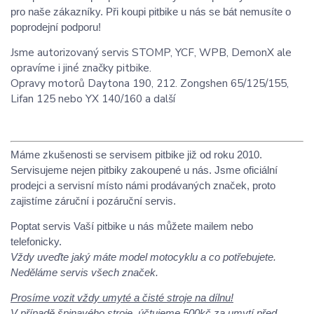
pro naše zákazníky. Při koupi pitbike u nás se bát nemusíte o
poprodejní podporu!
Jsme autorizovaný servis STOMP, YCF, WPB, DemonX ale
opravíme i jiné značky pitbike.
Opravy motorů Daytona 190, 212. Zongshen 65/125/155,
Lifan 125 nebo YX 140/160 a další
Máme zkušenosti se servisem pitbike již od roku 2010.
Servisujeme nejen pitbiky zakoupené u nás. Jsme oficiální
prodejci a servisní místo námi prodávaných značek, proto
zajistíme záruční i pozáruční servis.
Poptat servis Vaší pitbike u nás můžete mailem nebo
telefonicky.
Vždy uveďte jaký máte model motocyklu a co potřebujete.
Neděláme servis všech značek.
Prosíme vozit vždy umyté a čisté stroje na dílnu!
V případě špinavého stroje, účtujeme 500kč za umytí před