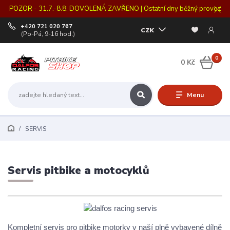
POZOR - 31.7.-8.8. DOVOLENÁ ZAVŘENO | Ostatní dny běžný provoz
+420 721 020 767
CZK
(Po-Pá, 9-16 hod.)
0
0 Kč
Menu
SERVIS
Servis pitbike a motocyklů
Kompletní servis pro pitbike motorky v naší plně vybavené dílně