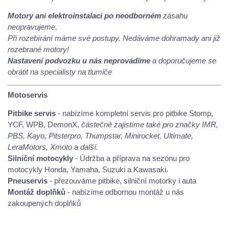
Motory ani elektroinstalaci po neodborném
zásahu
neopravujeme.
Při rozebírání máme své postupy. Nedáváme dohramady ani již
rozebrané motory!
Nastavení podvozku u nás neprovádíme
a doporučujeme se
obrátit na specialisty na tlumiče
Motoservis
Pitbike servis
- nabízíme kompletní servis pro pitbike Stomp,
YCF, WPB, DemonX,
částečně zajistíme také pro značky IMR,
PBS, Kayo, Pitsterpro, Thumpstar, Minirocket, Ultimate,
LeraMotors, Xmoto a další.
Silniční motocykly
- Údržba a příprava na sezónu pro
motocykly Honda, Yamaha, Suzuki a Kawasaki.
Pneuservis
- přezouváme pitbike, silniční motorky i auta
Montáž doplňků
- nabízíme odbornou montáž u nás
zakoupených doplňků