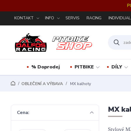
P
KONTAKT
INFO
SERVIS
RACING
INDIVIDUAL
% Doprodej
PITBIKE
DÍLY
OBLEČENÍ A VÝBAVA
MX kalhoty
MX ka
Cena:
Stylové MX