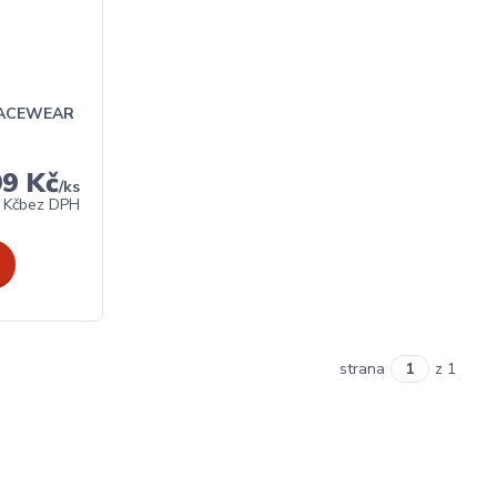
 RACEWEAR
99 Kč
/
ks
 Kč
bez DPH
strana
z 1