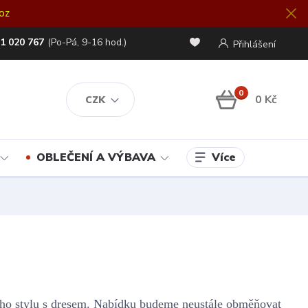
oz
1 020 767
(Po-Pá, 9-16 hod.)
Přihlášení
0
0 Kč
CZK
Více
OBLEČENÍ A VÝBAVA
ého stylu s dresem. Nabídku budeme neustále obměňovat