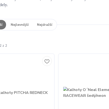
dely.
ší
Nejlevnější
Nejdražší
2 z 2