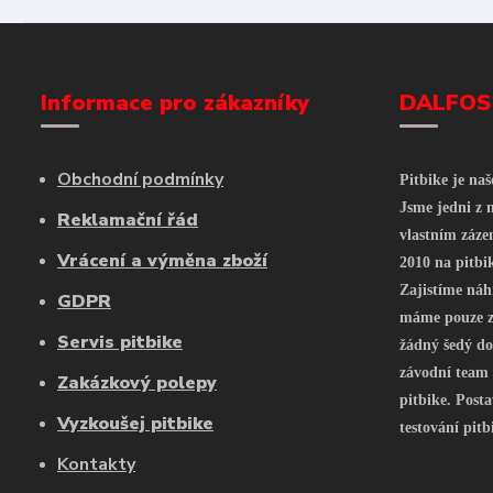
Informace pro zákazníky
DALFOS
Obchodní podmínky
Pitbike je na
Jsme jedni z n
Reklamační řád
vlastním záze
Vrácení a výměna zboží
2010 na pitbi
Zajistíme náh
GDPR
máme pouze z 
Servis pitbike
žádný šedý do
závodní team
Zakázkový polepy
pitbike. Posta
Vyzkoušej pitbike
testování pitb
Kontakty