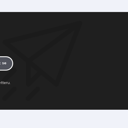
t se
tteru.