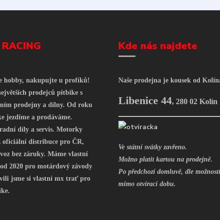
 RACING
Kde nás najdete
še hobby, nakupujte u profíků!
Naše prodejna je kousek od Kolín
ejvětších prodejců pitbike s
Libenice 44
,
280 02 Kolín
mím prodejny a dílny. Od roku
ke jezdíme a prodáváme.
radní díly a servis. Motorky
oficiální distribuce pro ČR,
Ve státní svátky zavřeno.
voz bez záruky. Máme vlastní
Možno platit kartou na prodejně.
 od 2020 pro motárdový závody
Po předchozí domluvě, dle možností
vili jsme si vlastní mx trať pro
mimo otvírací dobu.
ike.