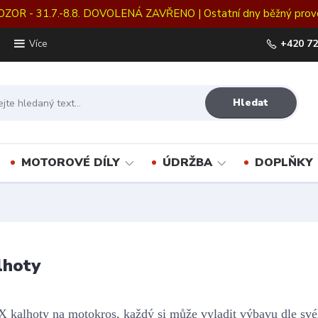
OZOR - 31.7.-8.8. DOVOLENÁ ZAVŘENO | Ostatní dny běžný prov
+420 72
Více
Hledat
MOTOROVÉ DÍLY
ÚDRŽBA
DOPLŇKY
lhoty
 kalhoty na motokros, každý si může vyladit výbavu dle sv