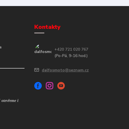
Kontakty
a
+420 721 020 767
(Po-Pá, 9-16 hod.)
dalfosmoto@seznam.cz
 otevřeme i