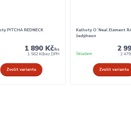
hoty PITCHA REDNECK
Kalhoty O´Neal Element
šedý/neon
1 890 Kč
2 9
/
ks
Skladem
1 562 Kč
bez DPH
2 479
Zvolit variantu
Zvolit variantu