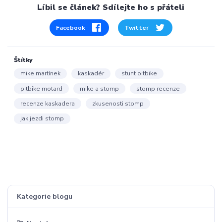
Líbil se článek? Sdílejte ho s přáteli
Facebook
Twitter
Štítky
mike martínek
kaskadér
stunt pitbike
pitbike motard
mike a stomp
stomp recenze
recenze kaskadera
zkusenosti stomp
jak jezdi stomp
Kategorie blogu