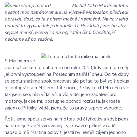
Michal Mike Martínek toho
nestihl moc natrénovat ale na výstavě Motosalon předvedl
opravdu dost, co je s pitem možné i nemožné. Navíc v jeho
podání to vypadá tak jednoduše :D Požádali jsme ho aby
sepsal menší recenzi co na něj zatím říká. Obsáhlejší
necháme až po sezóně.
S Martinem se
znám už celkem dlouho a to od roku 2013, kdy jsem pro něj
jel první vystoupení na Posledním zahřátí pneu. Od té doby
se spolu snažíme spolupracovat ale pořád to byl spíš pokus
o spolupráci a měl jsem stále pocit, že by to chtělo něco víc.
Jak jsem se s ním vídal víc a víc, viděl jeho zapálení pro
motorky, jak se mu postupně obchod rozrůstá, jak roste
zájem o Pitbiky, věděl jsem, že to pravý teprve vypukne…
Řešili jsme spolu servis na motoru od čtyřkolky a když jsem
na prodejně viděl vyrovnaný ty krasavce pěkně v řadě,
napadlo mě Martina oslovit, jestli by neměl zájem jednoho