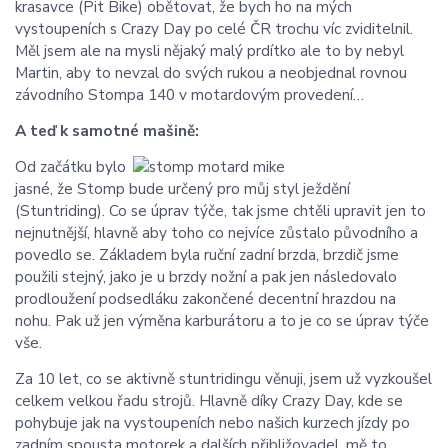
krasavce (Pit Bike) obětovat, že bych ho na mých
vystoupeních s Crazy Day po celé ČR trochu víc zviditelnil.
Měl jsem ale na mysli nějaký malý prdítko ale to by nebyl
Martin, aby to nevzal do svých rukou a neobjednal rovnou
závodního Stompa 140 v motardovým provedení…
A teď k samotné mašině:
Od začátku bylo
jasné, že Stomp bude určený pro můj styl ježdění
(Stuntriding). Co se úprav týče, tak jsme chtěli upravit jen to
nejnutnější, hlavně aby toho co nejvíce zůstalo původního a
povedlo se. Základem byla ruční zadní brzda, brzdič jsme
použili stejný, jako je u brzdy nožní a pak jen následovalo
prodloužení podsedláku zakončené decentní hrazdou na
nohu. Pak už jen výměna karburátoru a to je co se úprav týče
vše.
Za 10 let, co se aktivně stuntridingu věnuji, jsem už vyzkoušel
celkem velkou řadu strojů. Hlavně díky Crazy Day, kde se
pohybuje jak na vystoupeních nebo našich kurzech jízdy po
zadním spousta motorek a dalších přibližovadel, mě to