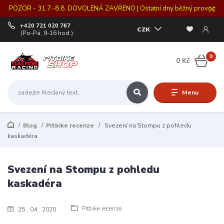
POZOR - 31.7.-8.8. DOVOLENÁ ZAVŘENO | Ostatní dny běžný provoz
+420 721 020 767
CZK
(Po-Pá, 9-16 hod.)
0
0 Kč
Menu
Blog
Pitbike recenze
Svezení na Stompu z pohledu
kaskadéra
Svezení na Stompu z pohledu
kaskadéra
Pitbike recenze
25
04
2020