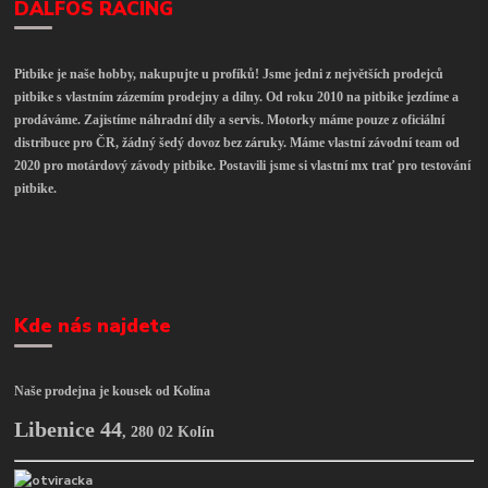
DALFOS RACING
Pitbike je naše hobby, nakupujte u profíků! Jsme jedni z největších prodejců
pitbike s vlastním zázemím prodejny a dílny. Od roku 2010 na pitbike jezdíme a
prodáváme. Zajistíme náhradní díly a servis. Motorky máme pouze z oficiální
distribuce pro ČR, žádný šedý dovoz bez záruky. Máme vlastní závodní team od
2020 pro motárdový závody pitbike. Postavili jsme si vlastní mx trať pro testování
pitbike.
Kde nás najdete
Naše prodejna je kousek od Kolína
Libenice 44
,
280 02 Kolín