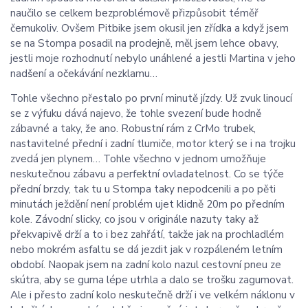
naučilo se celkem bezproblémově přizpůsobit téměř
čemukoliv. Ovšem Pitbike jsem okusil jen zřídka a když jsem
se na Stompa posadil na prodejně, měl jsem lehce obavy,
jestli moje rozhodnutí nebylo unáhlené a jestli Martina v jeho
nadšení a očekávání nezklamu…
Tohle všechno přestalo po první minutě jízdy. Už zvuk linoucí
se z výfuku dává najevo, že tohle svezení bude hodně
zábavné a taky, že ano. Robustní rám z CrMo trubek,
nastavitelné přední i zadní tlumiče, motor který se i na trojku
zvedá jen plynem… Tohle všechno v jednom umožňuje
neskutečnou zábavu a perfektní ovladatelnost. Co se týče
přední brzdy, tak tu u Stompa taky nepodcenili a po pěti
minutách ježdění není problém ujet klidně 20m po předním
kole. Závodní slicky, co jsou v originále nazuty taky až
překvapivě drží a to i bez zahřátí, takže jak na prochladlém
nebo mokrém asfaltu se dá jezdit jak v rozpáleném letním
období. Naopak jsem na zadní kolo nazul cestovní pneu ze
skútra, aby se guma lépe utrhla a dalo se trošku zagumovat.
Ale i přesto zadní kolo neskutečně drží i ve velkém náklonu v