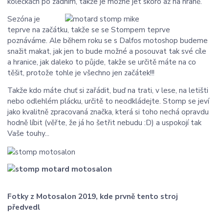
kolečkách po zadním, takže je možné jet skoro až na hraně.
Sezóna je
teprve na začátku, takže se se Stompem teprve
poznáváme. Ale během roku se s Dalfos motoshop budeme
snažit makat, jak jen to bude možné a posouvat tak své cíle
a hranice, jak daleko to půjde, takže se určitě máte na co
těšit, protože tohle je všechno jen začátek!!!
Takže kdo máte chuť si zařádit, buď na trati, v lese, na letišti
nebo odlehlém plácku, určitě to neodkládejte. Stomp se jeví
jako kvalitně zpracovaná značka, která si toho nechá opravdu
hodně líbit (věřte, že já ho šetřit nebudu :D) a uspokojí tak
Vaše touhy...
Fotky z Motosalon 2019, kde prvně tento stroj
předvedl