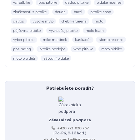
ycf pitbike
pbs pitbike
dalfos pitbike
pitbike recenze
zkušenosti s pitbike
douda
bucci
pitbike shop
dalfos
vysoké mýto
cheb kartarena
moto
půjčovna pitbike
vyzkoušej pitbike
moto team
vyber pitbike
mike martínek
kaskadér
stomp recenze
pbs racing
pitbike prodejce
wpb pitbike
moto pitbike
moto pro děti
závodní pitbike
Potřebujete poradit?
Zákaznická podpora
+420 721 020 767
(Po-Pá, 9-16 hod.)
dalfosmoto@seznam.cz