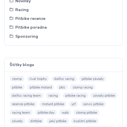
Novinky
Racing
Pitbike recenze
Pitbike poradna
Sponzoring
Štítky blogu
stomp
rival trophy
dalfos racing
pitbike závody
pitbike
pitbike motard
pbs
stomp racing
dalfos racing team
racing
pitbike racing
závody pitbike
recenze pitbike
motard pitbike
ycf
servis pitbike
racing team
pitbike day
wpb
stomp pitbike
závody
dirtbike
jaký pitbike
kvalitní pitbike