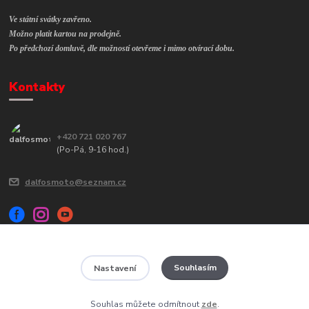
Ve státní svátky zavřeno.
Možno platit kartou na prodejně.
Po předchozí domluvě, dle možností otevřeme i mimo otvírací dobu.
Kontakty
+420 721 020 767
(Po-Pá, 9-16 hod.)
dalfosmoto@seznam.cz
Souhlasím
Nastavení
Veškerý obsah tohoto webu je chráněn autorským zákonem č. 121/2000
Sb a jeho kopírování bude trestně stíháno.
Souhlas můžete odmítnout
zde
.
Vytvořeno na
Eshop-rychle.cz