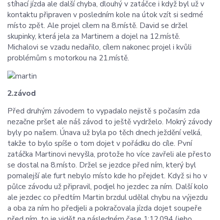
stíhací jízda ale další chyba, dlouhý v zatáčce i když byl už v
kontaktu připraven v posledním kole na útok vzít si sedmé
místo zpět. Ale projel cílem na 8.místě. David se držel
skupinky, která jela za Martinem a dojel na 12.místě.
Michalovi se vzadu nedařilo, cílem nakonec projel i kvůli
problémům s motorkou na 21.místě.
2.závod
Před druhým závodem to vypadalo nejistě s počasím zda
nezačne pršet ale náš závod to ještě vydrželo. Mokrý závody
byly po našem. Únava už byla po těch dnech ježdění velká,
takže to bylo spíše o tom dojet v pořádku do cíle. Pvní
zatáčka Martinovi nevyšla, protože ho více zavřeli ale přesto
se dostal na 8.místo. Držel se jezdce před ním, který byl
pomalejší ale furt nebylo místo kde ho přejdet. Když si ho v
půlce závodu už připravil, podjel ho jezdec za ním. Další kolo
ale jezdec co předtím Martin brzdul udělal chybu na výjezdu
a oba za ním ho předjeli a pokračovala jízda dojet soupeře
před ním, to je vidět na následném čase 1:12.094 (jeho