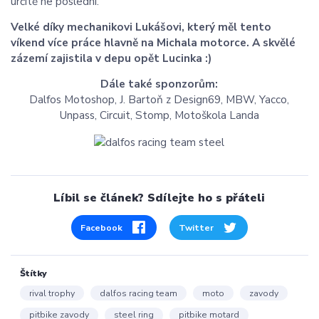
určitě ne poslední.
Velké díky mechanikovi Lukášovi, který měl tento
víkend více práce hlavně na Michala motorce. A skvělé
zázemí zajistila v depu opět Lucinka :)
Dále také sponzorům:
Dalfos Motoshop, J. Bartoň z Design69, MBW, Yacco,
Unpass, Circuit, Stomp, Motoškola Landa
Líbil se článek? Sdílejte ho s přáteli
Facebook
Twitter
Štítky
rival trophy
dalfos racing team
moto
zavody
pitbike zavody
steel ring
pitbike motard