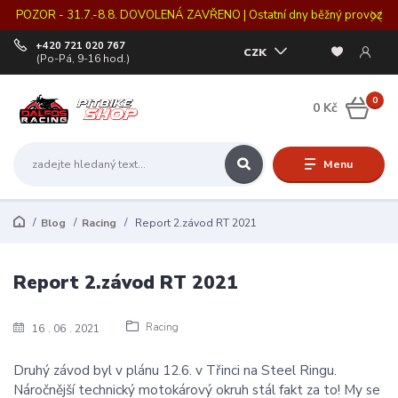
POZOR - 31.7.-8.8. DOVOLENÁ ZAVŘENO | Ostatní dny běžný provoz
+420 721 020 767
CZK
(Po-Pá, 9-16 hod.)
0
0 Kč
Menu
Blog
Racing
Report 2.závod RT 2021
Report 2.závod RT 2021
Racing
16
06
2021
Druhý závod byl v plánu 12.6. v Třinci na Steel Ringu.
Náročnější technický motokárový okruh stál fakt za to! My se