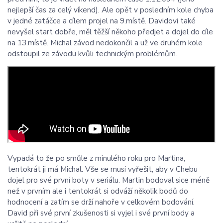
nejlepší čas za celý víkend). Ale opět v posledním kole chyba
v jedné zatáčce a cílem projel na 9.místě. Davidovi také
nevyšel start dobře, měl těžší někoho předjet a dojel do cíle
na 13.místě. Michal závod nedokončil a už ve druhém kole
odstoupil ze závodu kvůli technickým problémům.
Vypadá to že po smůle z minulého roku pro Martina,
tentokrát ji má Michal. Vše se musí vyřešit, aby v Chebu
dojel pro své první boty v seriálu. Martin bodoval sice méně
než v prvním ale i tentokrát si odváží několik bodů do
hodnocení a zatím se drží nahoře v celkovém bodování.
David při své první zkušenosti si vyjel i své první body a