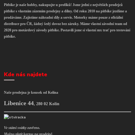
Pitbike je naše hobby, nakupujte u profíků! Jsme jedni z největších prodejců
pitbike s vlastním zázemím prodejny a dílny. Od roku 2010 na pitbike jezdíme a
prodáváme. Zajistíme náhradní díly a servis. Motorky máme pouze z oficiální
distribuce pro ČR, žádný šedý dovoz bez záruky. Máme vlastní závodní team od
2020 pro motárdový závody pitbike. Postavili jsme si vlastní mx trať pro testování
pitbike.
Kde nás najdete
Naše prodejna je kousek od Kolína
Libenice 44
,
280 02 Kolín
Ve státní svátky zavřeno.
Možno platit kartou na prodejně.