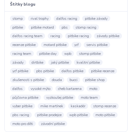
Štítky blogu
stomp
rival trophy
dalfos racing
pitbike závody
pitbike
pitbike motard
pbs
stomp racing
dalfos racing team
racing
pitbike racing
závody pitbike
recenze pitbike
motard pitbike
ycf
servis pitbike
racing team
pitbike day
wpb
stomp pitbike
závody
dirtbike
jaký pitbike
kvalitní pitbike
ycf pitbike
pbs pitbike
dalfos pitbike
pitbike recenze
zkušenosti s pitbike
douda
bucci
pitbike shop
dalfos
vysoké mýto
cheb kartarena
moto
půjčovna pitbike
vyzkoušej pitbike
moto team
vyber pitbike
mike martínek
kaskadér
stomp recenze
pbs racing
pitbike prodejce
wpb pitbike
moto pitbike
moto pro děti
závodní pitbike