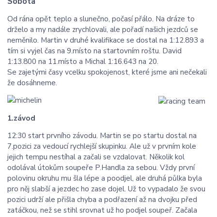
Sobota
Od rána opět teplo a slunečno, počasí přálo. Na dráze to
drželo a my nadále zrychlovali, ale pořadí našich jezdců se
neměnilo. Martin v druhé kvalifikace se dostal na 1:12.893 a
tím si vyjel čas na 9.místo na startovním roštu. David
1:13.800 na 11.místo a Michal 1:16.643 na 20.
Se zajetými časy vcelku spokojenost, které jsme ani nečekali
že dosáhneme.
1.závod
12:30 start prvního závodu. Martin se po startu dostal na
7.pozici za vedoucí rychlejší skupinku. Ale už v prvním kole
jejich tempu nestíhal a začali se vzdalovat. Několik kol
odolával útokům soupeře P.Handla za sebou. Vždy první
polovinu okruhu mu šla lépe a poodjel, ale druhá půlka byla
pro něj slabší a jezdec ho zase dojel. Už to vypadalo že svou
pozici udrží ale přišla chyba a podřazení až na dvojku před
zatáčkou, než se stihl srovnat už ho podjel soupeř. Začala