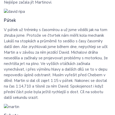
Nejlépe začala jít Martinovi.
Pátek
V pátek už tréninky s časomírou a už jsme věděli jak na tom
zhruba jsme. Protože ve čtvrtek nám měřil kola mechanik
Lukáš na stopkách a průměrně to sedělo s časy časomíry
další den. Ale zrychlovali jsme během dne, nejrychleji se učil
Martin a v závěsu za ním jezdící David. Michalovi dráha
neseděla a začínaly se projevovat problémy s motorkou, že
nechtěla jet na plno. Ve vyšších otáčkách začínala
vynechávat, i přes výměnu hlavy a dalších dílů se to v depu
nepovedlo úplně odstranit. Musím vyřešit před Chebem v
dílně. Martin si dal cíl zajet 1:15 v pátek. Nakonec se dostal
na čas 1:14,710 a těsně za ním David. Spokojenost i když
přední část pole byla ještě rychlejší o dost. Cíl na sobotu
další sekundu srazit.