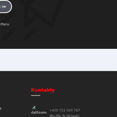
t se
tteru.
Kontakty
a
+420 721 020 767
(Po-Pá, 9-16 hod.)