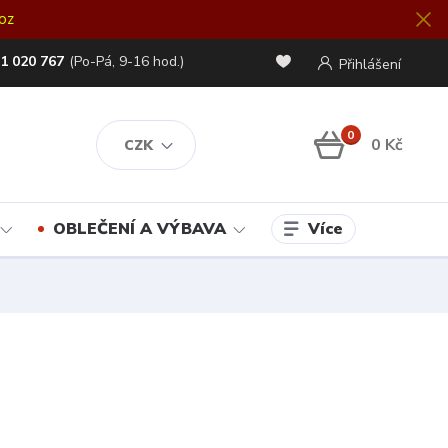
oz
1 020 767
(Po-Pá, 9-16 hod.)
Přihlášení
0
0 Kč
CZK
Více
OBLEČENÍ A VÝBAVA