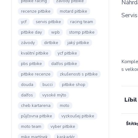
pitbike racing
závody pitbike
Náhrd
recenze pitbike
motard pitbike
Servi
ycf
servis pitbike
racing team
pitbike day
wpb
stomp pitbike
závody
dirtbike
jaký pitbike
kvalitní pitbike
ycf pitbike
Komplet
pbs pitbike
dalfos pitbike
s velko
pitbike recenze
zkušenosti s pitbike
douda
bucci
pitbike shop
dalfos
vysoké mýto
Líbil
cheb kartarena
moto
půjčovna pitbike
vyzkoušej pitbike
Štítk
moto team
vyber pitbike
mike martínek
kaskadér