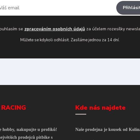
Přihlási
uhlasím se
zpracováním osobních údajů
za účelem rozesílky newsle
Můžete se kdykoli odhlásit. Zasíláme jednou za 14 dní.
 RACING
Kde nás najdete
še hobby, nakupujte u profíků!
Naše prodejna je kousek od Kolín
ejvětších prodejců pitbike s