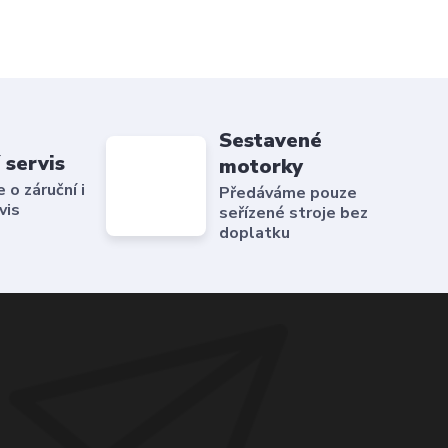
Sestavené
 servis
motorky
o záruční i
Předáváme pouze
vis
seřízené stroje bez
doplatku