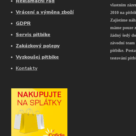
Reklamační řád
vlastním záze
Vrácení a výměna zboží
2010 na pitbi
Zajistíme náh
GDPR
máme pouze z 
Servis pitbike
žádný šedý do
závodní team
Zakázkový polepy
pitbike. Posta
Vyzkoušej pitbike
testování pitb
Kontakty