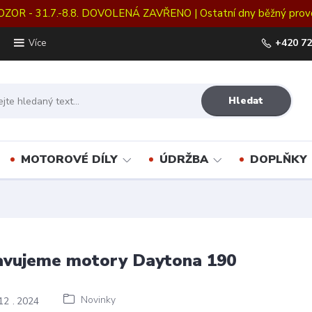
OZOR - 31.7.-8.8. DOVOLENÁ ZAVŘENO | Ostatní dny běžný prov
+420 72
Více
Hledat
MOTOROVÉ DÍLY
ÚDRŽBA
DOPLŇKY
avujeme motory Daytona 190
Novinky
12
2024