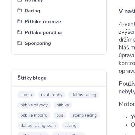
Novinky
Racing
V naš
Pitbike recenze
4-vent
zvýšen
Pitbike poradna
držíme
Sponzoring
Náš m
úpravu
kontro
opravu
Štítky blogu
Použív
nebyly
stomp
rival trophy
dalfos racing
Motory
pitbike závody
pitbike
pitbike motard
pbs
stomp racing
Y
O
dalfos racing team
racing