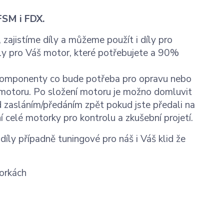
FSM i FDX.
ajistíme díly a můžeme použít i díly pro
íly pro Váš motor, které potřebujete a 90%
komponenty co bude potřeba pro opravu nebo
ti motoru. Po složení motoru je možno domluvit
d zasláním/předáním zpět pokud jste předali na
celé motorky pro kontrolu a zkušební projetí.
ly případně tuningové pro náš i Váš klid že
torkách