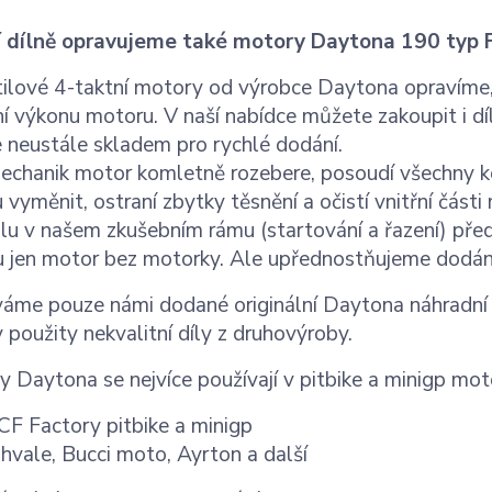
í dílně opravujeme také motory Daytona 190 typ 
ilové 4-taktní motory od výrobce Daytona opravíme, z
í výkonu motoru. V naší nabídce můžete zakoupit i d
 neustále skladem pro rychlé dodání.
echanik motor komletně rozebere, posoudí všechny 
 vyměnit, ostraní zbytky těsnění a očistí vnitřní čás
lu v našem zkušebním rámu (startování a řazení) pře
 jen motor bez motorky. Ale upřednostňujeme dodání 
áme pouze námi dodané originální Daytona náhradní dí
 použity nekvalitní díly z druhovýroby.
 Daytona se nejvíce používají v pitbike a minigp mo
CF Factory pitbike a minigp
hvale, Bucci moto, Ayrton a další