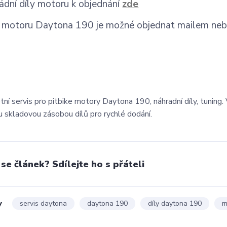
ádní díly motoru k objednání
zde
s motoru Daytona 190 je možné objednat mailem neb
ní servis pro pitbike motory Daytona 190, náhradní díly, tuning. 
u skladovou zásobou dílů pro rychlé dodání.
 se článek? Sdílejte ho s přáteli
y
servis daytona
daytona 190
díly daytona 190
m