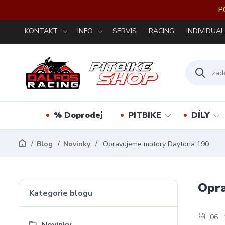
P
KONTAKT
INFO
SERVIS
RACING
INDIVIDUAL
% Doprodej
PITBIKE
DÍLY
Blog
Novinky
Opravujeme motory Daytona 190
Opr
Kategorie blogu
06