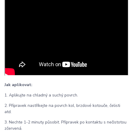
Jak aplikovat:
1. Aplikujte na chladný a suchý povrch.
2. Přípravek nastříkejte na povrch kol, brzdové kotouče, čelisti
atd.
3. Nechte 1-2 minuty působit. Přípravek po kontaktu s nečistotou
zčervená.