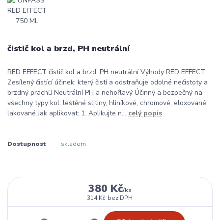
čistič kol a brzd, PH neutrální
RED EFFECT čistič kol a brzd, PH neutrální Výhody RED EFFECT:
Zesílený čistící účinek: který čistí a odstraňuje odolné nečistoty a
brzdný prach Neutrální PH a nehořlavý Účinný a bezpečný na
všechny typy kol: leštěné slitiny, hliníkové, chromové, eloxované,
lakované Jak aplikovat: 1. Aplikujte n...
celý popis
Dostupnost
skladem
380 Kč
/
ks
314 Kč
bez DPH