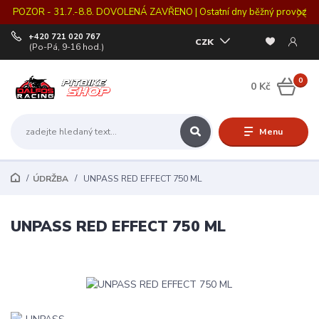
POZOR - 31.7.-8.8. DOVOLENÁ ZAVŘENO | Ostatní dny běžný provoz
+420 721 020 767
CZK
(Po-Pá, 9-16 hod.)
0
0 Kč
Menu
ÚDRŽBA
UNPASS RED EFFECT 750 ML
UNPASS RED EFFECT 750 ML