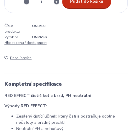
Přidat do košíku
Číslo
UN-609
produktu:
Výrobce:
UNPASS
Hlídat cenu / dostupnost
Do oblíbených
Kompletní specifikace
RED EFFECT čistič kol a brzd, PH neutrální
Výhody RED EFFECT:
Zesílený čistící účinek: který čistí a odstraňuje odolné
nečistoty a brzdný prach
Neutrální PH a nehořlavý