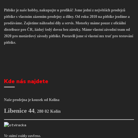
Pitbike je naše hobby, nakupujte u profíků! Jsme jedni z největších prodejců
pitbike s vlastním zázemím prodejny a dílny. Od roku 2010 na pitbike jezdíme a
prodáváme. Zajistíme náhradní díly a servis. Motorky máme pouze z oficiální
distribuce pro ČR, žádný šedý dovoz bez záruky. Máme vlastní závodní team od
2020 pro motárdový závody pitbike. Postavili jsme si vlastní mx trať pro testování
pitbike.
Kde nás najdete
Naše prodejna je kousek od Kolína
Libenice 44
,
280 02 Kolín
Ve státní svátky zavřeno.