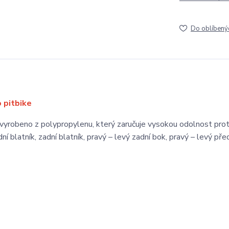
Do oblíbený
o pitbike
, vyrobeno z polypropylenu, který zaručuje vysokou odolnost prot
 blatník, zadní blatník, pravý – levý zadní bok, pravý – levý před