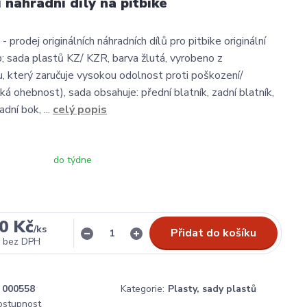
í náhradní díly na pitbike
- prodej originálních náhradních dílů pro pitbike originální
; sada plastů KZ/ KZR, barva žlutá, vyrobeno z
, který zaručuje vysokou odolnost proti poškození/
á ohebnost), sada obsahuje: přední blatník, zadní blatník,
dní bok, ...
celý popis
do týdne
0 Kč
/
ks
Přidat do košíku
bez DPH
000558
Kategorie:
Plasty, sady plastů
dostupnost