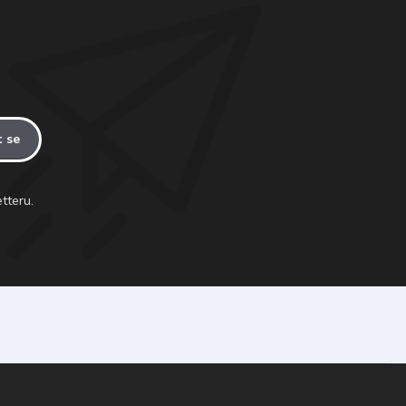
t se
tteru.