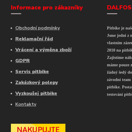
Informace pro zákazníky
DALFOS
Obchodní podmínky
Pitbike je na
Jsme jedni z n
Reklamační řád
vlastním záze
Vrácení a výměna zboží
2010 na pitbi
Zajistíme náh
GDPR
máme pouze z 
Servis pitbike
žádný šedý do
závodní team
Zakázkový polepy
pitbike. Posta
Vyzkoušej pitbike
testování pitb
Kontakty