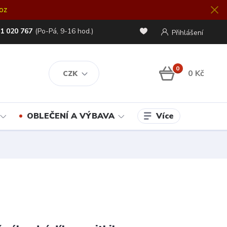
oz
1 020 767
(Po-Pá, 9-16 hod.)
Přihlášení
0
0 Kč
CZK
Více
OBLEČENÍ A VÝBAVA