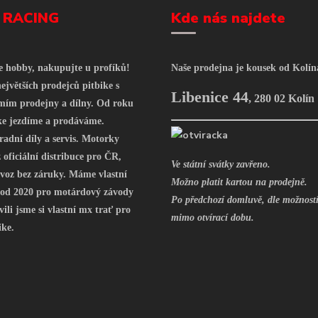
 RACING
Kde nás najdete
še hobby, nakupujte u profíků!
Naše prodejna je kousek od Kolín
ejvětších prodejců pitbike s
Libenice 44
,
280 02 Kolín
mím prodejny a dílny. Od roku
ke jezdíme a prodáváme.
radní díly a servis. Motorky
oficiální distribuce pro ČR,
Ve státní svátky zavřeno.
voz bez záruky. Máme vlastní
Možno platit kartou na prodejně.
 od 2020 pro motárdový závody
Po předchozí domluvě, dle možností
vili jsme si vlastní mx trať pro
mimo otvírací dobu.
ike.