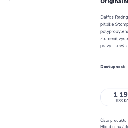
Origináln
Dalfos Racing 
pitbike Stomp
polypropylenu
zlomení( vysok
pravý – levý za
Dostupnost
1 19
983 Kč
Číslo produktu:
Hlídat cenu / 