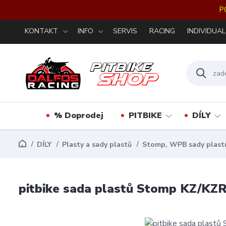
P
KONTAKT
INFO
SERVIS
RACING
INDIVIDUAL
% Doprodej
PITBIKE
DÍLY
DÍLY
Plasty a sady plastů
Stomp, WPB sady plast
pitbike sada plastů Stomp KZ/KZR