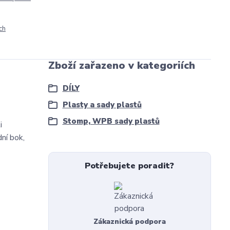
ch
Zboží zařazeno v kategoriích
DÍLY
Plasty a sady plastů
Stomp, WPB sady plastů
i
ní bok,
Potřebujete poradit?
Zákaznická podpora