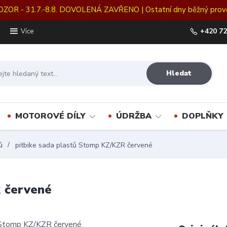
OZOR - 31.7.-8.8. DOVOLENÁ ZAVŘENO | Ostatní dny běžný prov
+420 72
Více
Hledat
MOTOROVÉ DÍLY
ÚDRŽBA
DOPLŇKY
ů
pitbike sada plastů Stomp KZ/KZR červené
 červené