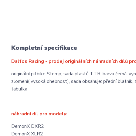
Kompletní specifikace
Dalfos Racing - prodej originálních náhradních dílů pr
originální pitbike Stomp; sada plastů TTR, barva černá; vy
zlomení( vysoká ohebnost), sada obsahuje: přední blatník, za
tabulka
náhradní díl pro modely:
DemonX DXR2
DemonX XLR2