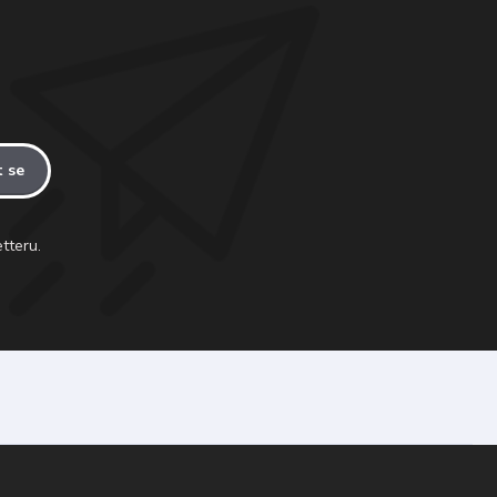
t se
tteru.