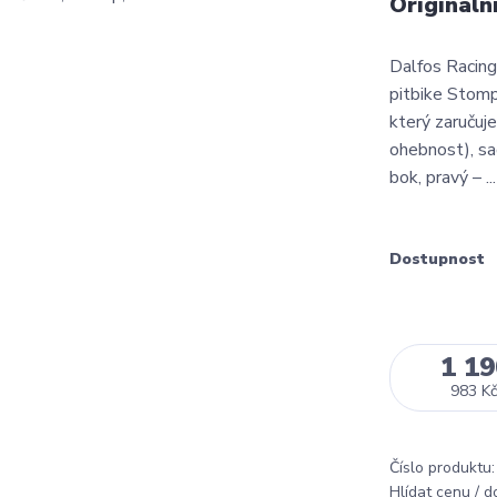
Origináln
Dalfos Racing 
pitbike Stomp
který zaručuj
ohebnost), sad
bok, pravý – ..
Dostupnost
1 19
983 Kč
Číslo produktu:
Hlídat cenu / 