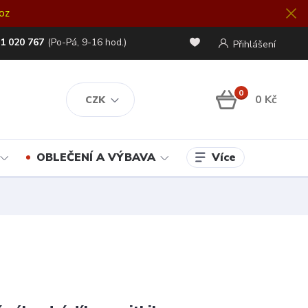
oz
1 020 767
(Po-Pá, 9-16 hod.)
Přihlášení
0
0 Kč
CZK
Více
OBLEČENÍ A VÝBAVA