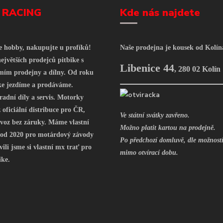
 RACING
Kde nás najdete
še hobby, nakupujte u profíků!
Naše prodejna je kousek od Kolín
ejvětších prodejců pitbike s
Libenice 44
,
280 02 Kolín
mím prodejny a dílny. Od roku
ke jezdíme a prodáváme.
radní díly a servis. Motorky
oficiální distribuce pro ČR,
Ve státní svátky zavřeno.
voz bez záruky. Máme vlastní
Možno platit kartou na prodejně.
 od 2020 pro motárdový závody
Po předchozí domluvě, dle možností
vili jsme si vlastní mx trať pro
mimo otvírací dobu.
ike.