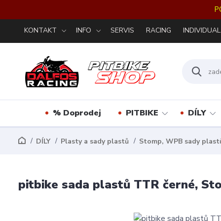
P
KONTAKT
INFO
SERVIS
RACING
INDIVIDUAL
% Doprodej
PITBIKE
DÍLY
DÍLY
Plasty a sady plastů
Stomp, WPB sady plast
pitbike sada plastů TTR černé, S