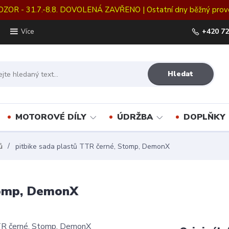
OZOR - 31.7.-8.8. DOVOLENÁ ZAVŘENO | Ostatní dny běžný prov
+420 72
Více
Hledat
MOTOROVÉ DÍLY
ÚDRŽBA
DOPLŇKY
ů
pitbike sada plastů TTR černé, Stomp, DemonX
tomp, DemonX