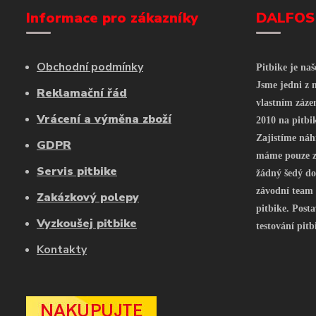
Informace pro zákazníky
DALFOS
Obchodní podmínky
Pitbike je na
Jsme jedni z n
Reklamační řád
vlastním záze
Vrácení a výměna zboží
2010 na pitbi
Zajistíme náh
GDPR
máme pouze z 
Servis pitbike
žádný šedý do
závodní team
Zakázkový polepy
pitbike. Posta
Vyzkoušej pitbike
testování pitb
Kontakty