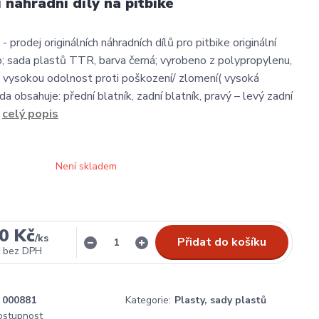
í náhradní díly na pitbike
- prodej originálních náhradních dílů pro pitbike originální
; sada plastů TTR, barva černá; vyrobeno z polypropylenu,
e vysokou odolnost proti poškození/ zlomení( vysoká
a obsahuje: přední blatník, zadní blatník, pravý – levý zadní
.
celý popis
Není skladem
0 Kč
/
ks
Přidat do košíku
bez DPH
000881
Kategorie:
Plasty, sady plastů
dostupnost