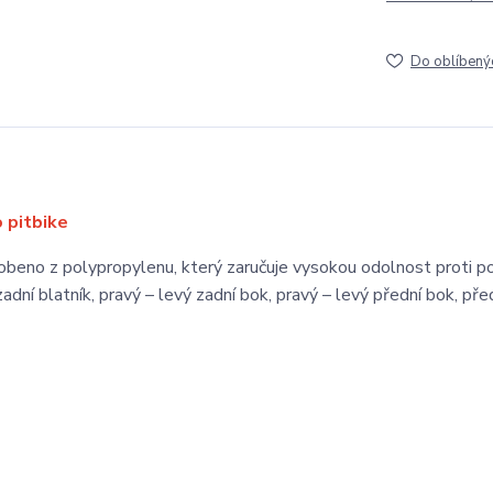
Do oblíbený
o pitbike
robeno z polypropylenu, který zaručuje vysokou odolnost proti p
dní blatník, pravý – levý zadní bok, pravý – levý přední bok, pře