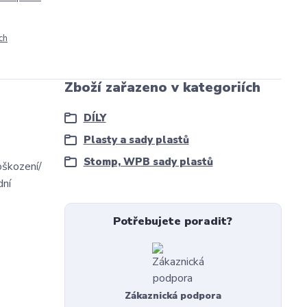
ch
Zboží zařazeno v kategoriích
DÍLY
Plasty a sady plastů
Stomp, WPB sady plastů
oškození/
dní
Potřebujete poradit?
Zákaznická podpora