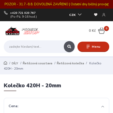
POZOR - 31.7.-8.8. DOVOLENÁ ZAVŘENO | Ostatní dny běžný provoz
+420 721 020 767
CZK
(Po-Pá, 9-16 hod.)
0
0 Kč
Menu
DÍLY
Řetězová soustava
Řetězová kolečka
Kolečko
420H - 20mm
Kolečko 420H - 20mm
Cena: