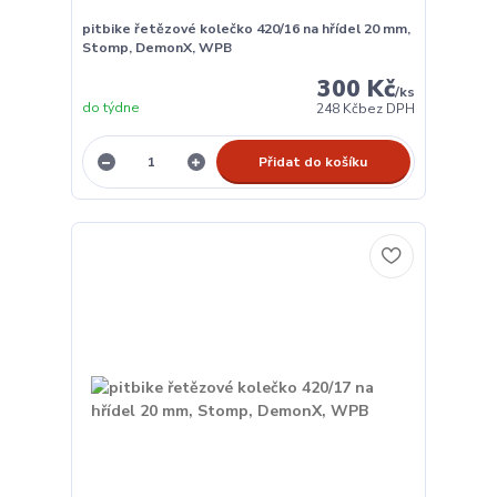
pitbike řetězové kolečko 420/16 na hřídel 20 mm,
Stomp, DemonX, WPB
300 Kč
/
ks
do týdne
248 Kč
bez DPH
Přidat do košíku