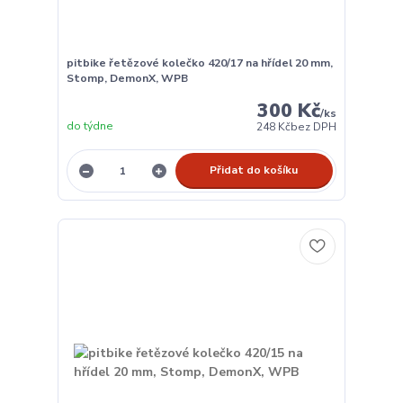
pitbike řetězové kolečko 420/17 na hřídel 20 mm,
Stomp, DemonX, WPB
300 Kč
/
ks
do týdne
248 Kč
bez DPH
Přidat do košíku