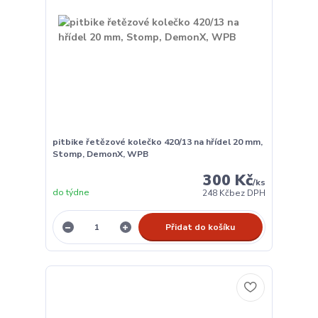
pitbike řetězové kolečko 420/13 na hřídel 20 mm,
Stomp, DemonX, WPB
300 Kč
/
ks
do týdne
248 Kč
bez DPH
Přidat do košíku