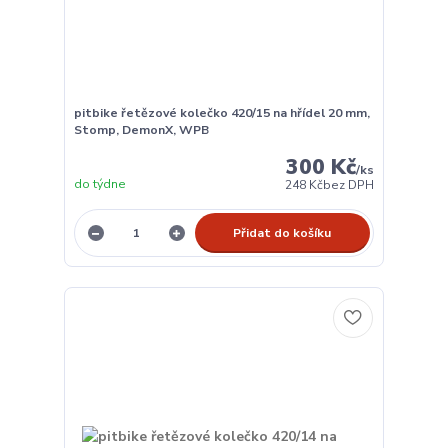
pitbike řetězové kolečko 420/15 na hřídel 20 mm,
Stomp, DemonX, WPB
300 Kč
/
ks
do týdne
248 Kč
bez DPH
Přidat do košíku