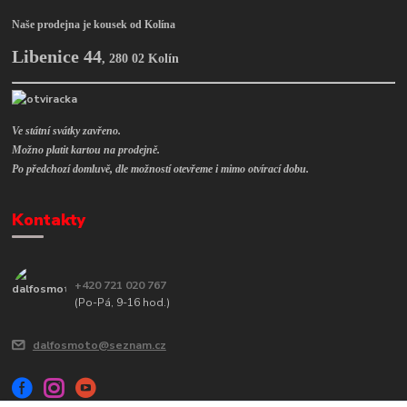
Naše prodejna je kousek od Kolína
Libenice 44
,
280 02 Kolín
Ve státní svátky zavřeno.
Možno platit kartou na prodejně.
Po předchozí domluvě, dle možností otevřeme i mimo otvírací dobu.
Kontakty
+420 721 020 767
(Po-Pá, 9-16 hod.)
dalfosmoto@seznam.cz