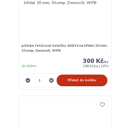
pitbike řetězové kolečko 420/14 na hřídel 20 mm,
Stomp, DemonX, WPB
300 Kč
/
ks
do týdne
248 Kč
bez DPH
Přidat do košíku