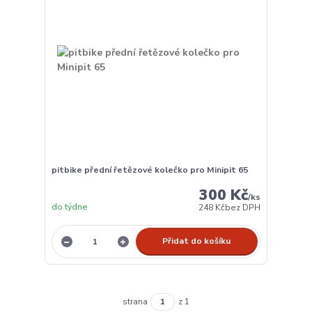
pitbike přední řetězové kolečko pro Minipit 65
300 Kč
/
ks
do týdne
248 Kč
bez DPH
Přidat do košíku
strana
z 1