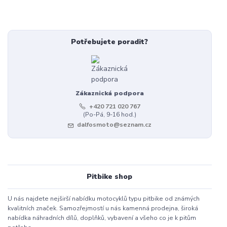
Potřebujete poradit?
Zákaznická podpora
+420 721 020 767
(Po-Pá, 9-16 hod.)
dalfosmoto@seznam.cz
Pitbike shop
U nás najdete nejširší nabídku motocyklů typu pitbike od známých
kvalitních značek. Samozřejmostí u nás kamenná prodejna, široká
nabídka náhradních dílů, doplňků, vybavení a všeho co je k pitům