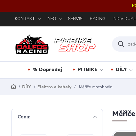
P
KONTAKT
INFO
SERVIS
RACING
INDIVIDUAL
% Doprodej
PITBIKE
DÍLY
DÍLY
Elektro a kabely
Měřiče motohodin
Měřič
Cena: