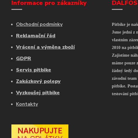
Informace pro zákazníky
DALFOS
Obchodní podmínky
Pitbike je na
Jsme jedni z n
Reklamační řád
vlastním záze
Vrácení a výměna zboží
2010 na pitbi
Zajistíme náh
GDPR
máme pouze z 
Servis pitbike
žádný šedý do
závodní team
Zakázkový polepy
pitbike. Posta
Vyzkoušej pitbike
testování pitb
Kontakty