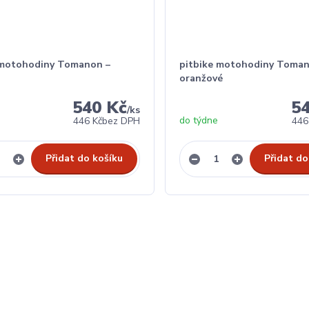
 motohodiny Tomanon –
pitbike motohodiny Toman
oranžové
540 Kč
5
/
ks
do týdne
446 Kč
bez DPH
446
Přidat do košíku
Přidat do