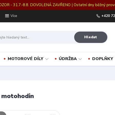
OZOR - 31.7.-8.8. DOVOLENÁ ZAVŘENO | Ostatní dny běžný prov
+420 72
Více
Hledat
MOTOROVÉ DÍLY
ÚDRŽBA
DOPLŇKY
e motohodin