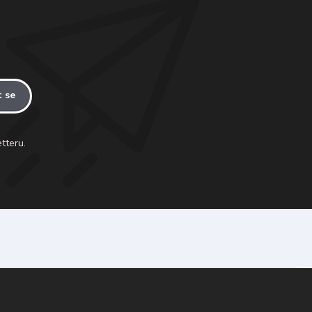
t se
tteru.