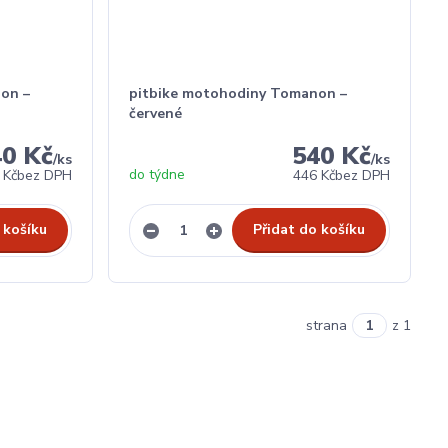
on –
pitbike motohodiny Tomanon –
červené
40 Kč
540 Kč
/
ks
/
ks
do týdne
 Kč
bez DPH
446 Kč
bez DPH
 košíku
Přidat do košíku
strana
z 1