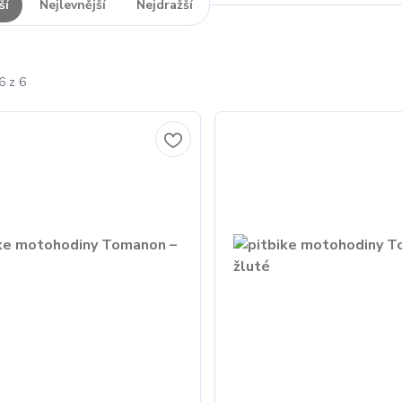
ší
Nejlevnější
Nejdražší
6 z 6