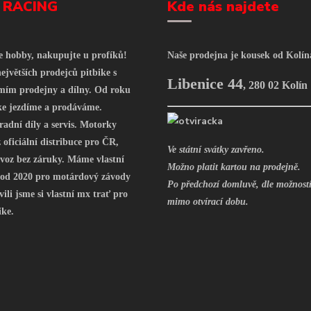
 RACING
Kde nás najdete
še hobby, nakupujte u profíků!
Naše prodejna je kousek od Kolín
ejvětších prodejců pitbike s
Libenice 44
,
280 02 Kolín
mím prodejny a dílny. Od roku
ke jezdíme a prodáváme.
radní díly a servis. Motorky
oficiální distribuce pro ČR,
Ve státní svátky zavřeno.
voz bez záruky. Máme vlastní
Možno platit kartou na prodejně.
 od 2020 pro motárdový závody
Po předchozí domluvě, dle možností
vili jsme si vlastní mx trať pro
mimo otvírací dobu.
ike.