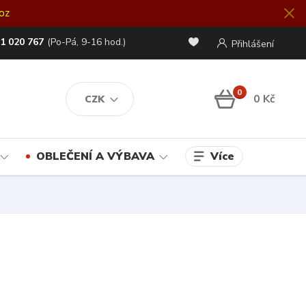
oz
1 020 767
(Po-Pá, 9-16 hod.)
Přihlášení
0
0 Kč
CZK
Více
OBLEČENÍ A VÝBAVA