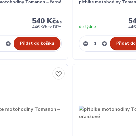
 motohodiny Tomanon – černé
pitbike motohodiny Toman
540 Kč
5
/
ks
do týdne
446 Kč
bez DPH
446
Přidat do košíku
Přidat do