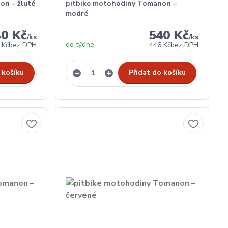
on – žluté
pitbike motohodiny Tomanon –
modré
40 Kč
540 Kč
/
ks
/
ks
do týdne
 Kč
bez DPH
446 Kč
bez DPH
 košíku
Přidat do košíku