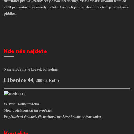
distribuce pro ČR, žádný šedý dovoz bez záruky. Máme vlastní závodní team od
2020 pro motárdový závody pitbike. Postavili jsme si vlastní mx trať pro testování
pitbike.
Kde nás najdete
Naše prodejna je kousek od Kolína
Libenice 44
,
280 02 Kolín
Ve státní svátky zavřeno.
Možno platit kartou na prodejně.
Po předchozí domluvě, dle možností otevřeme i mimo otvírací dobu.
Kontakty