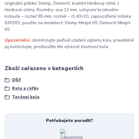
originální pitbike Stomp, DemonX; kvalitní hliníkový ráfek z
hliníkové slitiny. Rozměry: osa 12 mm, uchycení brzdového
kotouče – rozteč 85 mm, rozměr – J1,40×10, zapouzdřené ložiska
6301RS; použito na modelech Stomp Minipit 65, DemonX Minipit
65
Upozornění:
zkontrolujte pečlivě utažení výpletu kola, pravidelně
jej kontrolujte, prodloužíte tím výrazně životnost kola.
Zboží zařazeno v kategoriích
DÍLY
Kola a ráfky
Terénní kola
Potřebujete poradit?