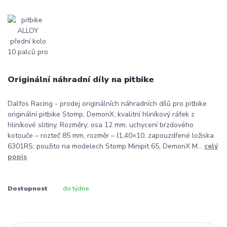
Originální náhradní díly na pitbike
Dalfos Racing - prodej originálních náhradních dílů pro pitbike
originální pitbike Stomp, DemonX; kvalitní hliníkový ráfek z
hliníkové slitiny. Rozměry: osa 12 mm, uchycení brzdového
kotouče – rozteč 85 mm, rozměr – J1,40×10, zapouzdřené ložiska
6301RS; použito na modelech Stomp Minipit 65, DemonX M...
celý
popis
Dostupnost
do týdne