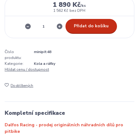
1 890 Kč
/
ks
1 562 Kč
bez DPH
Přidat do košíku
Číslo
minipit48
produktu:
Kategorie:
Kola a ráfky
Hlídat cenu / dostupnost
Do oblíbených
Kompletní specifikace
Dalfos Racing - prodej originálních náhradních dílů pro
pitbike