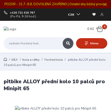
POZOR - 31.7.-8.8. DOVOLENÁ ZAVŘENO | Ostatní dny běžný provoz
+420 721 020 767
CZK
(Po-Pá, 9-16 hod.)
0
0 Kč
Menu
DÍLY
Kola a ráfky
Terénní kola
pitbike ALLOY přední kolo
10 palců pro Minipit 65
pitbike ALLOY přední kolo 10 palců pro
Minipit 65