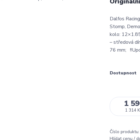
Origináln
Dalfos Racing 
Stomp, DemonX
kolo: 12×1.8
– středová dí
76 mm; !!Upozo
Dostupnost
1 59
1 314 K
Číslo produktu:
Hlídat cenu / 