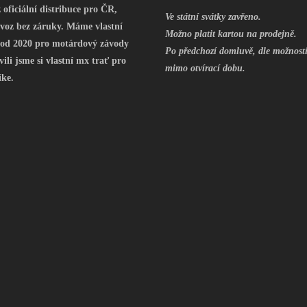
oficiální distribuce pro ČR,
Ve státní svátky zavřeno.
voz bez záruky. Máme vlastní
Možno platit kartou na prodejně.
 od 2020 pro motárdový závody
Po předchozí domluvě, dle možností
vili jsme si vlastní mx trať pro
mimo otvírací dobu.
ike.