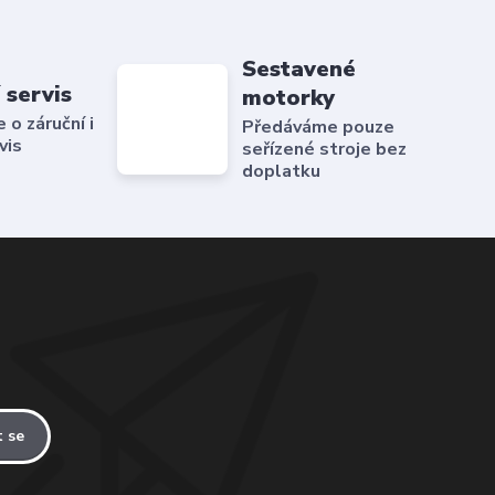
Sestavené
 servis
motorky
o záruční i
Předáváme pouze
vis
seřízené stroje bez
doplatku
t se