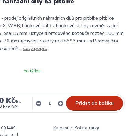
í náhradní díly na pitbike
- prodej originálních náhradních dílů pro pitbike pitbike
, WPB; hliníkové kolo z hliníkové slitiny, rozměr zadní
5, osa 15 mm, uchycení brzdového kotouče rozteč 100 mm
ra 76 mm, uchycení rozety rozteč 93 mm – středová díra
rnění!!:...
celý popis
do týdne
0 Kč
/
ks
Přidat do košíku
č
bez DPH
001409
Kategorie:
Kola a ráfky
dostupnost