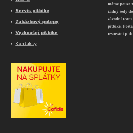
máme pouze z 
Servis pitbike
žádný šedý do
závodní team
Zakázkový polepy
pitbike. Posta
Vyzkoušej pitbike
testování pitb
Kontakty