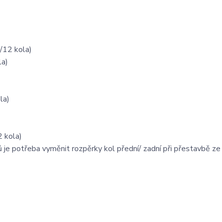
/12 kola)
la)
la)
 kola)
e potřeba vyměnit rozpěrky kol přední/ zadní při přestavbě z