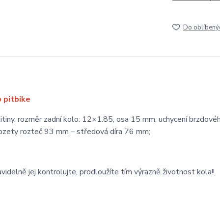
Do oblíbený
o pitbike
itiny, rozměr zadní kolo: 12×1.85, osa 15 mm, uchycení brzdové
ozety rozteč 93 mm – středová díra 76 mm;
avidelně jej kontrolujte, prodloužíte tím výrazně životnost kola!!