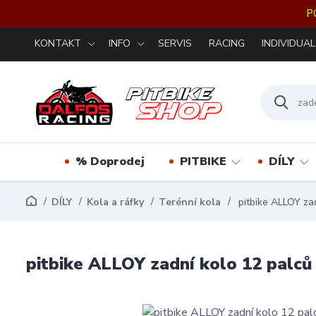
P
KONTAKT
INFO
SERVIS
RACING
INDIVIDUAL
% Doprodej
PITBIKE
DÍLY
DÍLY
Kola a ráfky
Terénní kola
pitbike ALLOY za
pitbike ALLOY zadní kolo 12 pal