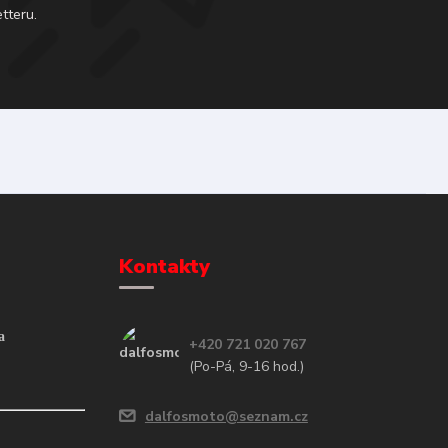
tteru.
Kontakty
a
+420 721 020 767
(Po-Pá, 9-16 hod.)
dalfosmoto@seznam.cz