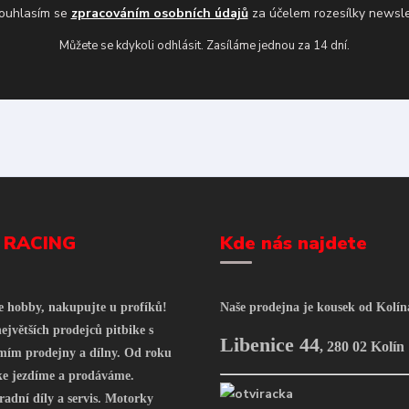
uhlasím se
zpracováním osobních údajů
za účelem rozesílky newsle
Můžete se kdykoli odhlásit. Zasíláme jednou za 14 dní.
 RACING
Kde nás najdete
še hobby, nakupujte u profíků!
Naše prodejna je kousek od Kolín
ejvětších prodejců pitbike s
Libenice 44
,
280 02 Kolín
mím prodejny a dílny. Od roku
ke jezdíme a prodáváme.
radní díly a servis. Motorky