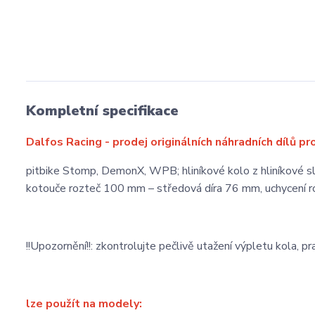
Kompletní specifikace
Dalfos Racing - prodej originálních náhradních dílů pr
pitbike Stomp, DemonX, WPB; hliníkové kolo z hliníkové sl
kotouče rozteč 100 mm – středová díra 76 mm, uchycení r
!!Upozornění!!: zkontrolujte pečlivě utažení výpletu kola, pr
lze použít na modely: