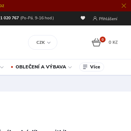
oz
1 020 767
(Po-Pá, 9-16 hod.)
Přihlášení
0
0 Kč
CZK
Více
OBLEČENÍ A VÝBAVA