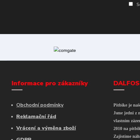
So
Informace pro zákazníky
DALFOS
Obchodní podmínky
Pitbike je na
Jsme jedni z n
Reklamační řád
vlastním záze
Vrácení a výměna zboží
2010 na pitbi
Zajistíme náh
GDPR