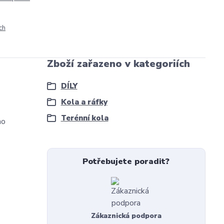
ch
Zboží zařazeno v kategoriích
DÍLY
Kola a ráfky
Terénní kola
ho
Potřebujete poradit?
Zákaznická podpora