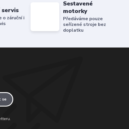
Sestavené
 servis
motorky
o záruční i
Předáváme pouze
vis
seřízené stroje bez
doplatku
t se
tteru.