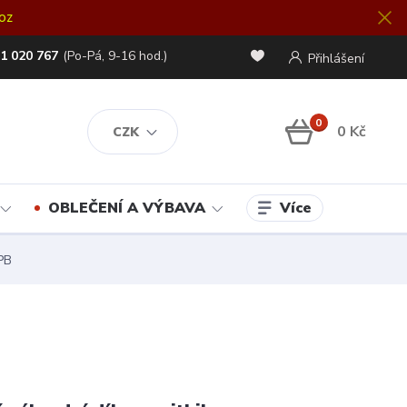
oz
1 020 767
(Po-Pá, 9-16 hod.)
Přihlášení
0
0 Kč
CZK
Více
OBLEČENÍ A VÝBAVA
PB