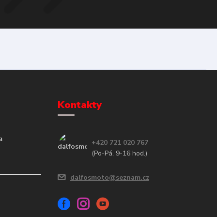
Kontakty
a
+420 721 020 767
(Po-Pá, 9-16 hod.)
dalfosmoto@seznam.cz