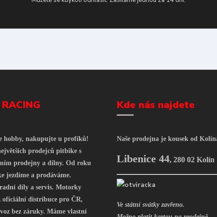
Můžete se kdykoli odhlásit. Zasíláme jednou za 14 dní.
 RACING
Kde nás najdete
še hobby, nakupujte u profíků!
Naše prodejna je kousek od Kolín
ejvětších prodejců pitbike s
Libenice 44
,
280 02 Kolín
mím prodejny a dílny. Od roku
ke jezdíme a prodáváme.
radní díly a servis. Motorky
oficiální distribuce pro ČR,
Ve státní svátky zavřeno.
voz bez záruky. Máme vlastní
Možno platit kartou na prodejně.