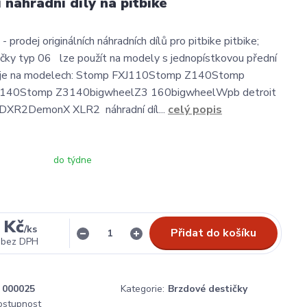
í náhradní díly na pitbike
- prodej originálních náhradních dílů pro pitbike pitbike;
čky typ 06 lze použít na modely s jednopístkovou přední
á je na modelech: Stomp FXJ110Stomp Z140Stomp
140Stomp Z3140bigwheelZ3 160bigwheelWpb detroit
XR2DemonX XLR2 náhradní díl...
celý popis
do týdne
 Kč
/
ks
Přidat do košíku
bez DPH
000025
Kategorie:
Brzdové destičky
dostupnost