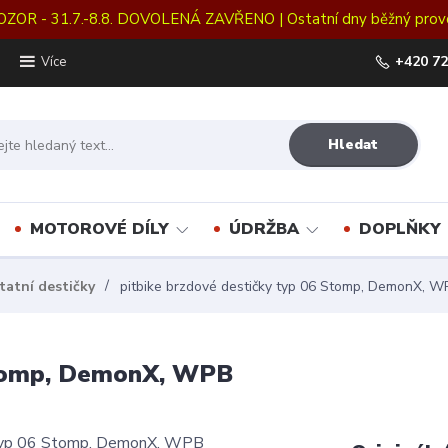
OZOR - 31.7.-8.8. DOVOLENÁ ZAVŘENO | Ostatní dny běžný prov
+420 72
Více
Hledat
MOTOROVÉ DÍLY
ÚDRŽBA
DOPLŇKY
atní destičky
pitbike brzdové destičky typ 06 Stomp, DemonX, W
 Stomp, DemonX, WPB