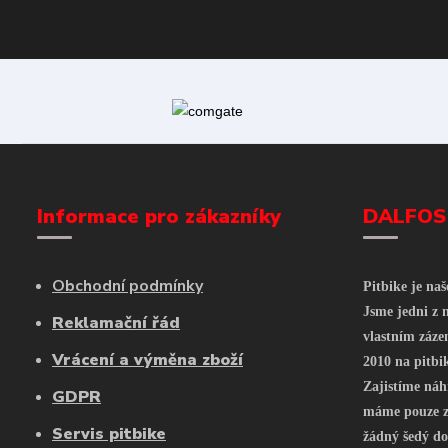
Informace pro zákazníky
DALFOS
Obchodní podmínky
Pitbike je na
Jsme jedni z n
Reklamační řád
vlastním záze
Vrácení a výměna zboží
2010 na pitbi
Zajistíme náh
GDPR
máme pouze z 
Servis pitbike
žádný šedý do