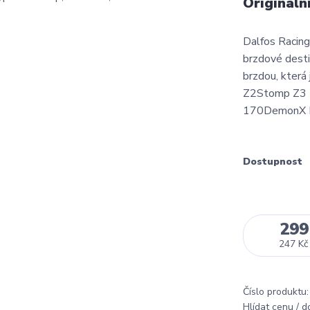
Origináln
Dalfos Racing 
brzdové desti
brzdou, kter
Z2Stomp Z3 
170DemonX D
Dostupnost
299
247 Kč
Číslo produktu:
Hlídat cenu / 