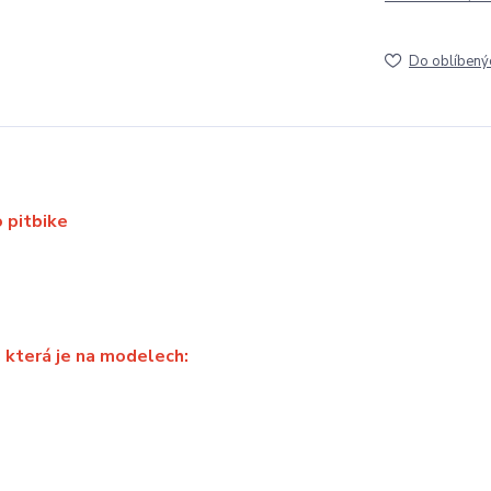
Do oblíbený
o pitbike
 která je na modelech: