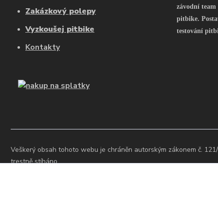
závodní team
Zakázkový polepy
pitbike. Posta
Vyzkoušej pitbike
testování pitb
Kontakty
Veškerý obsah tohoto webu je chráněn autorským zákonem č. 121/
trestně stíháno.