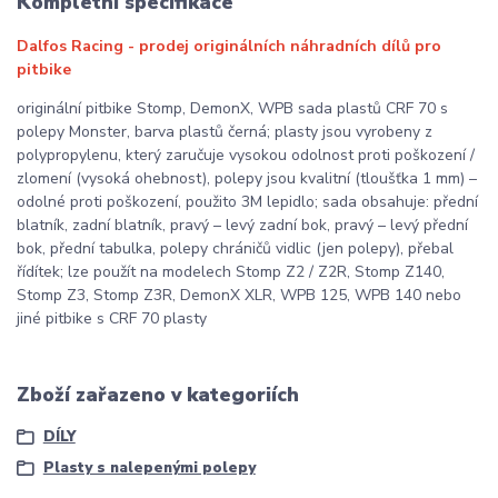
Kompletní specifikace
Dalfos Racing - prodej originálních náhradních dílů pro
pitbike
originální pitbike Stomp, DemonX, WPB sada plastů CRF 70 s
polepy Monster, barva plastů černá; plasty jsou vyrobeny z
polypropylenu, který zaručuje vysokou odolnost proti poškození /
zlomení (vysoká ohebnost), polepy jsou kvalitní (tloušťka 1 mm) –
odolné proti poškození, použito 3M lepidlo; sada obsahuje: přední
blatník, zadní blatník, pravý – levý zadní bok, pravý – levý přední
bok, přední tabulka, polepy chráničů vidlic (jen polepy), přebal
řídítek; lze použít na modelech Stomp Z2 / Z2R, Stomp Z140,
Stomp Z3, Stomp Z3R, DemonX XLR, WPB 125, WPB 140 nebo
jiné pitbike s CRF 70 plasty
Zboží zařazeno v kategoriích
DÍLY
Plasty s nalepenými polepy