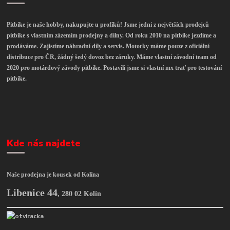
Pitbike je naše hobby, nakupujte u profíků! Jsme jedni z největších prodejců
pitbike s vlastním zázemím prodejny a dílny. Od roku 2010 na pitbike jezdíme a
prodáváme. Zajistíme náhradní díly a servis. Motorky máme pouze z oficiální
distribuce pro ČR, žádný šedý dovoz bez záruky. Máme vlastní závodní team od
2020 pro motárdový závody pitbike. Postavili jsme si vlastní mx trať pro testování
pitbike.
Kde nás najdete
Naše prodejna je kousek od Kolína
Libenice 44
,
280 02 Kolín