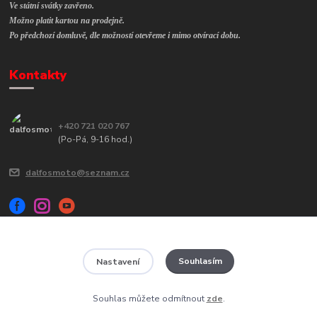
Ve státní svátky zavřeno.
Možno platit kartou na prodejně.
Po předchozí domluvě, dle možností otevřeme i mimo otvírací dobu.
Kontakty
+420 721 020 767
(Po-Pá, 9-16 hod.)
dalfosmoto@seznam.cz
Souhlasím
Nastavení
Veškerý obsah tohoto webu je chráněn autorským zákonem č. 121/2000
Sb a jeho kopírování bude trestně stíháno.
Souhlas můžete odmítnout
zde
.
Vytvořeno na
Eshop-rychle.cz