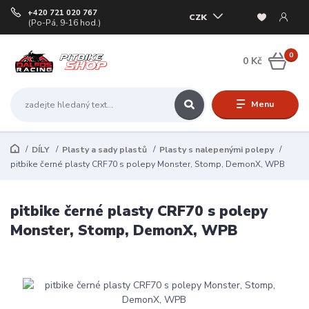
+420 721 020 767
CZK
(Po-Pá, 9-16 hod.)
0
0 Kč
Menu
DÍLY
Plasty a sady plastů
Plasty s nalepenými polepy
pitbike černé plasty CRF70 s polepy Monster, Stomp, DemonX, WPB
pitbike černé plasty CRF70 s polepy
Monster, Stomp, DemonX, WPB