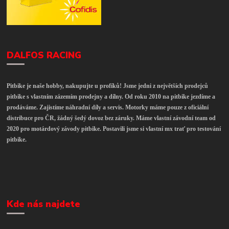
DALFOS RACING
Pitbike je naše hobby, nakupujte u profíků! Jsme jedni z největších prodejců
pitbike s vlastním zázemím prodejny a dílny. Od roku 2010 na pitbike jezdíme a
prodáváme. Zajistíme náhradní díly a servis. Motorky máme pouze z oficiální
distribuce pro ČR, žádný šedý dovoz bez záruky. Máme vlastní závodní team od
2020 pro motárdový závody pitbike. Postavili jsme si vlastní mx trať pro testování
pitbike.
Kde nás najdete