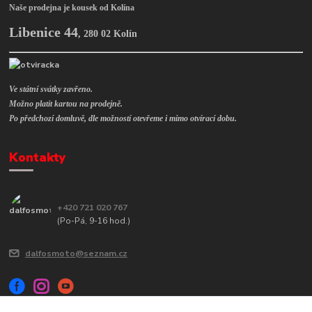
Naše prodejna je kousek od Kolína
Libenice 44
,
280 02 Kolín
Ve státní svátky zavřeno.
Možno platit kartou na prodejně.
Po předchozí domluvě, dle možností otevřeme i mimo otvírací dobu.
Kontakty
+420 721 020 767
(Po-Pá, 9-16 hod.)
dalfosmoto@seznam.cz