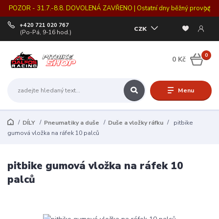
POZOR - 31.7.-8.8. DOVOLENÁ ZAVŘENO | Ostatní dny běžný provoz
+420 721 020 767
CZK
(Po-Pá, 9-16 hod.)
0
0 Kč
Menu
DÍLY
Pneumatiky a duše
Duše a vložky ráfku
pitbike
gumová vložka na ráfek 10 palců
pitbike gumová vložka na ráfek 10
palců