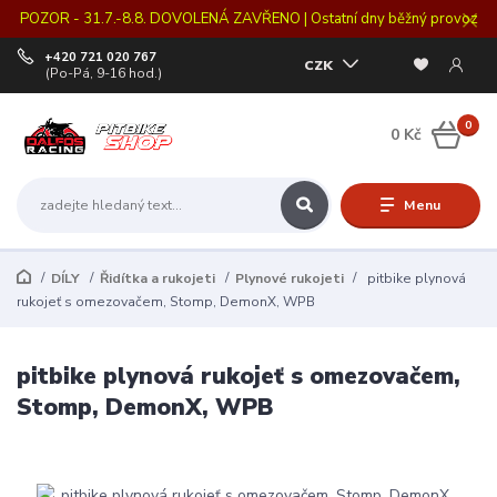
POZOR - 31.7.-8.8. DOVOLENÁ ZAVŘENO | Ostatní dny běžný provoz
+420 721 020 767
CZK
(Po-Pá, 9-16 hod.)
0
0 Kč
Menu
DÍLY
Řidítka a rukojeti
Plynové rukojeti
pitbike plynová
rukojeť s omezovačem, Stomp, DemonX, WPB
pitbike plynová rukojeť s omezovačem,
Stomp, DemonX, WPB