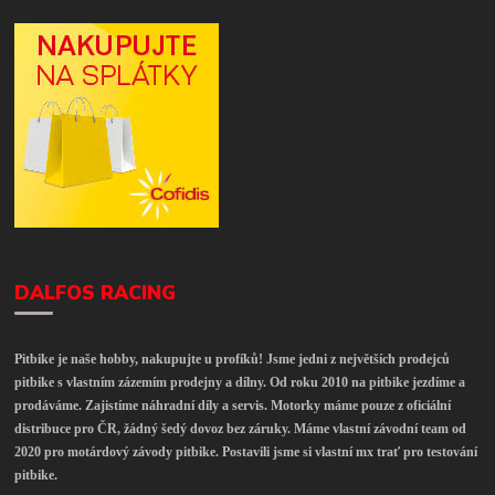
DALFOS RACING
Pitbike je naše hobby, nakupujte u profíků! Jsme jedni z největších prodejců
pitbike s vlastním zázemím prodejny a dílny. Od roku 2010 na pitbike jezdíme a
prodáváme. Zajistíme náhradní díly a servis. Motorky máme pouze z oficiální
distribuce pro ČR, žádný šedý dovoz bez záruky. Máme vlastní závodní team od
2020 pro motárdový závody pitbike. Postavili jsme si vlastní mx trať pro testování
pitbike.