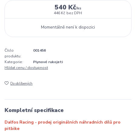
540 Kč
/
ks
446 Kč
bez DPH
Momentálně není k dispozici
Číslo
001456
produktu:
Kategorie:
Plynové rukojeti
Hlídat cenu / dostupnost
Do oblíbených
Kompletní specifikace
Dalfos Racing - prodej originálních náhradních dílů pro
pitbike