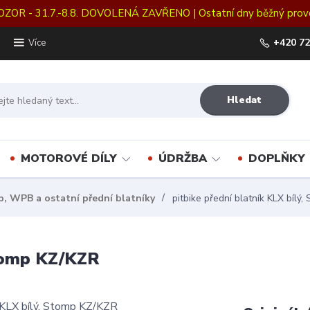
OZOR - 31.7.-8.8. DOVOLENÁ ZAVŘENO | Ostatní dny běžný prov
+420 72
Více
Hledat
MOTOROVÉ DÍLY
ÚDRŽBA
DOPLŇKY
, WPB a ostatní přední blatníky
pitbike přední blatník KLX bílý
Stomp KZ/KZR