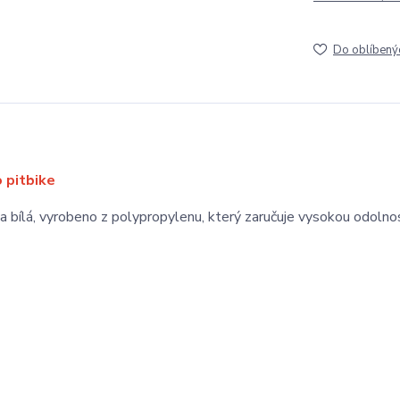
Do oblíbený
o pitbike
va bílá, vyrobeno z polypropylenu, který zaručuje vysokou odolno