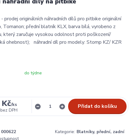
í náhradní díly na pitbike
- prodej originálních náhradních dílů pro pitbike originální
, Tomanon; přední blatník KLX, barva bílá, vyrobeno z
, který zaručuje vysokou odolnost proti poškození/
oká ohebnost); náhradní díl pro modely: Stomp KZ/ KZR
do týdne
 Kč
/
ks
Přidat do košíku
bez DPH
000622
Kategorie:
Blatníky, přední, zadní
dostupnost