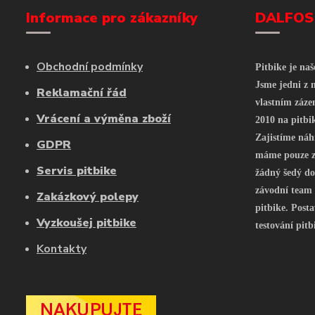
Informace pro zákazníky
DALFOS
Obchodní podmínky
Pitbike je na
Jsme jedni z n
Reklamační řád
vlastním záze
Vrácení a výměna zboží
2010 na pitbi
Zajistíme náh
GDPR
máme pouze z 
Servis pitbike
žádný šedý do
závodní team
Zakázkový polepy
pitbike. Posta
Vyzkoušej pitbike
testování pitb
Kontakty