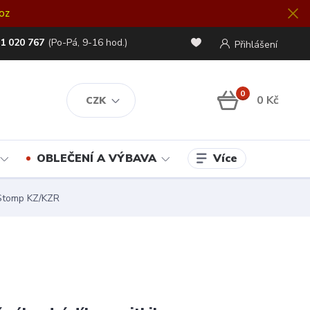
oz
1 020 767
(Po-Pá, 9-16 hod.)
Přihlášení
0
0 Kč
CZK
Více
OBLEČENÍ A VÝBAVA
, Stomp KZ/KZR