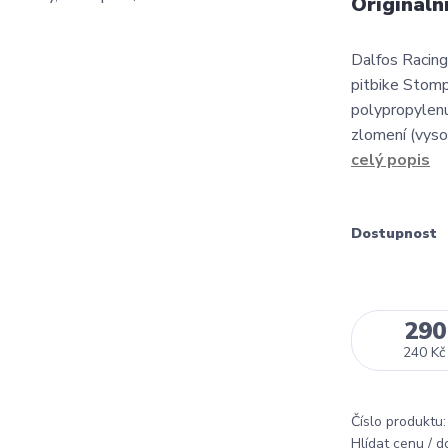
Origináln
Dalfos Racing 
pitbike Stomp
polypropylenu
zlomení (vys
celý popis
Dostupnost
290
240 Kč
Číslo produktu:
Hlídat cenu / 