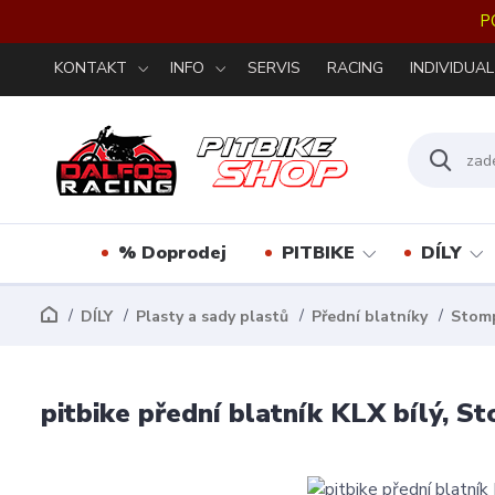
P
KONTAKT
INFO
SERVIS
RACING
INDIVIDUAL
% Doprodej
PITBIKE
DÍLY
DÍLY
Plasty a sady plastů
Přední blatníky
Stomp
pitbike přední blatník KLX bílý, 