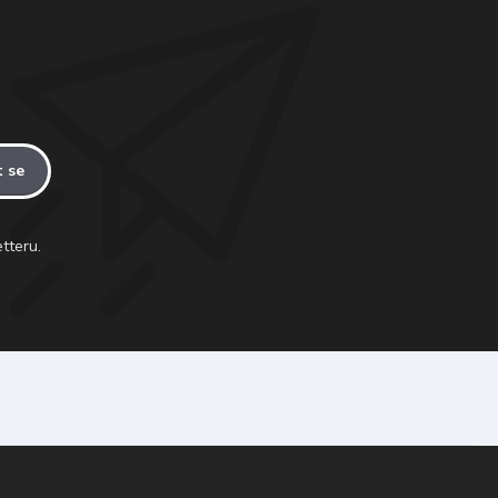
t se
tteru.