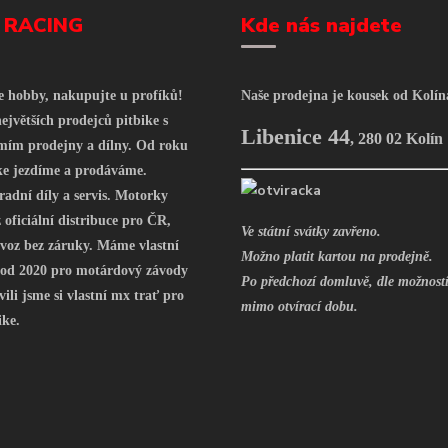
 RACING
Kde nás najdete
še hobby, nakupujte u profíků!
Naše prodejna je kousek od Kolín
ejvětších prodejců pitbike s
Libenice 44
,
280 02 Kolín
mím prodejny a dílny. Od roku
ke jezdíme a prodáváme.
radní díly a servis. Motorky
oficiální distribuce pro ČR,
Ve státní svátky zavřeno.
voz bez záruky. Máme vlastní
Možno platit kartou na prodejně.
 od 2020 pro motárdový závody
Po předchozí domluvě, dle možností
vili jsme si vlastní mx trať pro
mimo otvírací dobu.
ike.