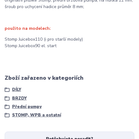
originální pitbike Stomp; přední brzdová pumpa, na řídítka 22 mm,
šroub pro uchycení hadice průměr 8 mm;
použito na modelech:
Stomp Juicebox110 (i pro starší modely)
Stomp Juicebox90 el. start
Zboží zařazeno v kategoriích
DÍLY
BRZDY
Přední pumpy
STOMP, WPB a ostatní
Potřebujete poradit?