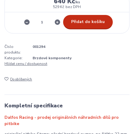
640 Kč
/
ks
529 Kč
bez DPH
Přidat do košíku
Číslo
001294
produktu:
Kategorie:
Brzdové komponenty
Hlídat cenu / dostupnost
Do oblíbených
Kompletní specifikace
Dalfos Racing - prodej originálních náhradních dílů pro
pitbike