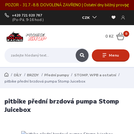
POZOR - 31.7.-8.8. DOVOLENÁ ZAVŘENO | Ostatní dny běžný provoz
+420 721 020 767
CZK
(Po-Pá, 9-16 hod.)
0
0 Kč
Menu
DÍLY
BRZDY
Přední pumpy
STOMP, WPB a ostatní
pitbike přední brzdová pumpa Stomp Juicebox
pitbike přední brzdová pumpa Stomp
Juicebox