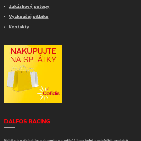
Zakázkový polepy
Vyzkoušej pitbike
Kontakty
DALFOS RACING
Pitbike je naše hobby, nakupujte u profíků! Jsme jedni z největších prodejců