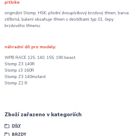
pitbike
originální Stomp, HSK; přední dvoupístkový brzdový třmen, barva
stříbrná, balení obsahuje třmen s destičkami typ 01, čepy
brzdového třmenu;
náhradní díl pro modely:
WPB RACE 125, 140, 155, 190 beast
Stomp Z3 140R
Stomp z3 160R
Stomp Z3 140motard
Stomp Z2 R
Zboží zařazeno v kategoriích
DÍLY
BRZDY