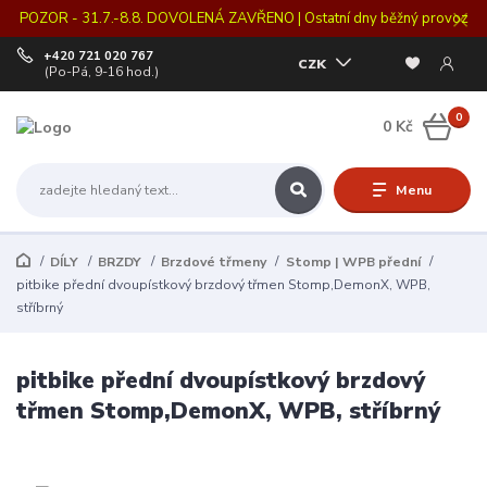
POZOR - 31.7.-8.8. DOVOLENÁ ZAVŘENO | Ostatní dny běžný provoz
+420 721 020 767
CZK
(Po-Pá, 9-16 hod.)
0
0 Kč
Menu
DÍLY
BRZDY
Brzdové třmeny
Stomp | WPB přední
pitbike přední dvoupístkový brzdový třmen Stomp,DemonX, WPB,
stříbrný
pitbike přední dvoupístkový brzdový
třmen Stomp,DemonX, WPB, stříbrný