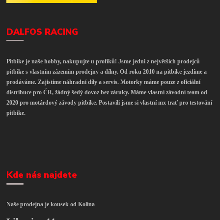
DALFOS RACING
Pitbike je naše hobby, nakupujte u profíků! Jsme jedni z největších prodejců
pitbike s vlastním zázemím prodejny a dílny. Od roku 2010 na pitbike jezdíme a
prodáváme. Zajistíme náhradní díly a servis. Motorky máme pouze z oficiální
distribuce pro ČR, žádný šedý dovoz bez záruky. Máme vlastní závodní team od
2020 pro motárdový závody pitbike. Postavili jsme si vlastní mx trať pro testování
pitbike.
Kde nás najdete
Naše prodejna je kousek od Kolína