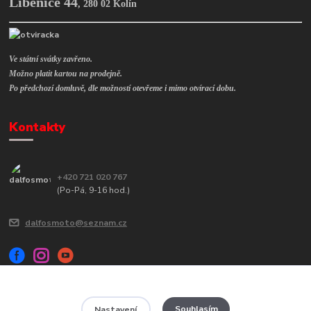
Libenice 44
,
280 02 Kolín
Ve státní svátky zavřeno.
Možno platit kartou na prodejně.
Po předchozí domluvě, dle možností otevřeme i mimo otvírací dobu.
Kontakty
+420 721 020 767
(Po-Pá, 9-16 hod.)
dalfosmoto@seznam.cz
Souhlasím
Nastavení