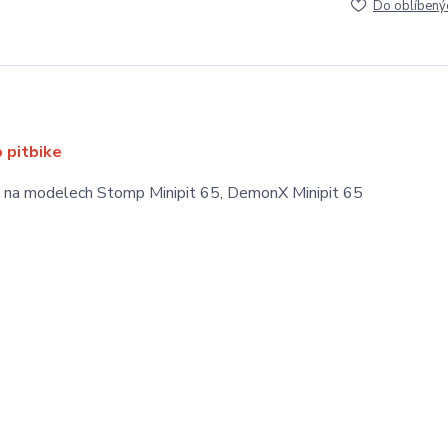
Do oblíbený
o pitbike
ito na modelech Stomp Minipit 65, DemonX Minipit 65