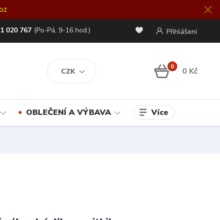
oz
1 020 767
(Po-Pá, 9-16 hod.)
Přihlášení
0
0 Kč
CZK
Více
OBLEČENÍ A VÝBAVA