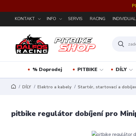
P
KONTAKT
INFO
SERVIS
RACING
INDIVIDUAL
% Doprodej
PITBIKE
DÍLY
DÍLY
Elektro a kabely
Startér, startovací a dobíjec
pitbike regulátor dobíjení pro Mini