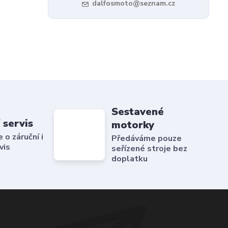
dalfosmoto@seznam.cz
Sestavené
 servis
motorky
o záruční i
Předáváme pouze
vis
seřízené stroje bez
doplatku