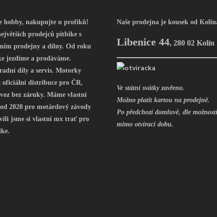
še hobby, nakupujte u profíků!
Naše prodejna je kousek od Kolín
ejvětších prodejců pitbike s
Libenice 44
,
280 02 Kolín
mím prodejny a dílny. Od roku
ke jezdíme a prodáváme.
radní díly a servis. Motorky
oficiální distribuce pro ČR,
Ve státní svátky zavřeno.
voz bez záruky. Máme vlastní
Možno platit kartou na prodejně.
 od 2020 pro motárdový závody
Po předchozí domluvě, dle možností
vili jsme si vlastní mx trať pro
mimo otvírací dobu.
ike.