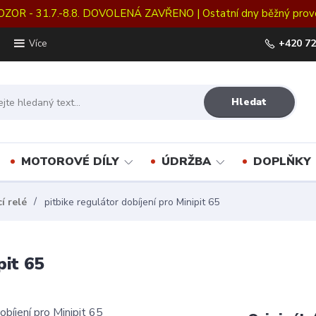
OZOR - 31.7.-8.8. DOVOLENÁ ZAVŘENO | Ostatní dny běžný prov
+420 72
Více
Hledat
MOTOROVÉ DÍLY
ÚDRŽBA
DOPLŇKY
í relé
pitbike regulátor dobíjení pro Minipit 65
pit 65