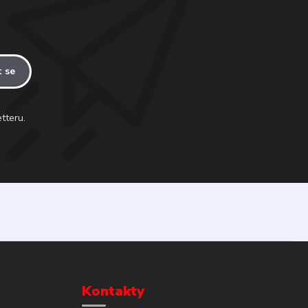
t se
tteru.
Kontakty