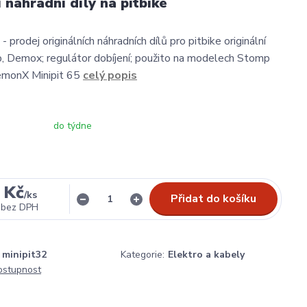
í náhradní díly na pitbike
- prodej originálních náhradních dílů pro pitbike originální
, Demox; regulátor dobíjení; použito na modelech Stomp
DemonX Minipit 65
celý popis
do týdne
 Kč
/
ks
Přidat do košíku
bez DPH
minipit32
Kategorie:
Elektro a kabely
dostupnost