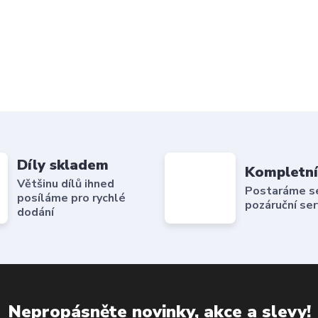
Díly skladem
Kompletní
Většinu dílů ihned
Postaráme se 
posíláme pro rychlé
pozáruční ser
dodání
Nepropásněte novinky, akce a slevy!