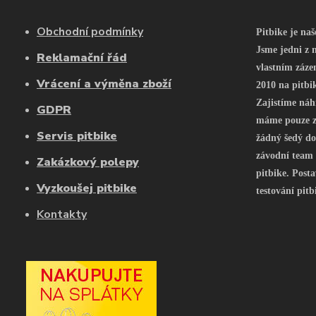
Obchodní podmínky
Pitbike je na
Jsme jedni z n
Reklamační řád
vlastním záze
Vrácení a výměna zboží
2010 na pitbi
Zajistíme náh
GDPR
máme pouze z 
Servis pitbike
žádný šedý do
závodní team
Zakázkový polepy
pitbike. Posta
Vyzkoušej pitbike
testování pitb
Kontakty