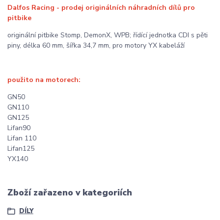
Dalfos Racing - prodej originálních náhradních dílů pro
pitbike
originální pitbike Stomp, DemonX, WPB; řídící jednotka CDI s pěti
piny, délka 60 mm, šířka 34,7 mm, pro motory YX kabeláží
použito na motorech:
GN50
GN110
GN125
Lifan90
Lifan 110
Lifan125
YX140
Zboží zařazeno v kategoriích
DÍLY