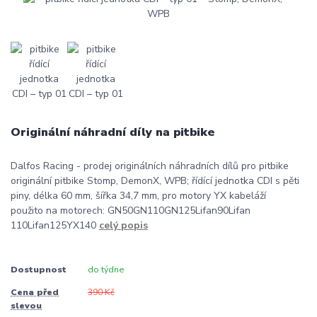
Originální náhradní díly na pitbike
Dalfos Racing - prodej originálních náhradních dílů pro pitbike
originální pitbike Stomp, DemonX, WPB; řídící jednotka CDI s pěti
piny, délka 60 mm, šířka 34,7 mm, pro motory YX kabeláží
použito na motorech: GN50GN110GN125Lifan90Lifan
110Lifan125YX140
celý popis
Dostupnost
do týdne
Cena před
390 Kč
slevou