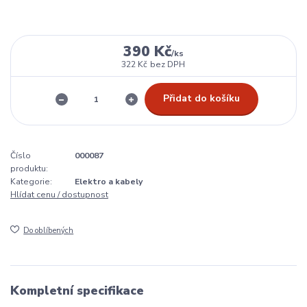
390 Kč
/
ks
322 Kč
bez DPH
Přidat do košíku
Číslo
000087
produktu:
Kategorie:
Elektro a kabely
Hlídat cenu / dostupnost
Do oblíbených
Kompletní specifikace