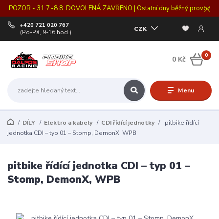
POZOR - 31.7.-8.8. DOVOLENÁ ZAVŘENO | Ostatní dny běžný provoz
+420 721 020 767
CZK
(Po-Pá, 9-16 hod.)
0
0 Kč
Menu
DÍLY
Elektro a kabely
CDI řídící jednotky
pitbike řídící
jednotka CDI – typ 01 – Stomp, DemonX, WPB
pitbike řídící jednotka CDI – typ 01 –
Stomp, DemonX, WPB