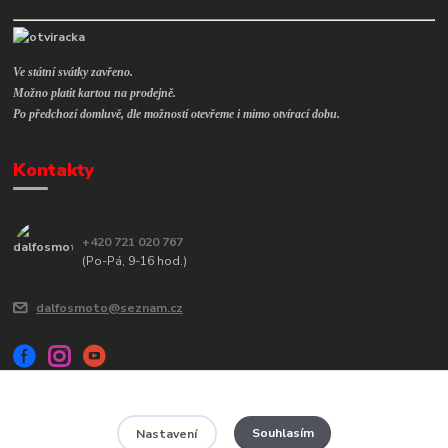
Ve státní svátky zavřeno.
Možno platit kartou na prodejně.
Po předchozí domluvě, dle možností otevřeme i mimo otvírací dobu.
Kontakty
+420 721 020 767
(Po-Pá, 9-16 hod.)
dalfosmoto@seznam.cz
Souhlasím
Nastavení