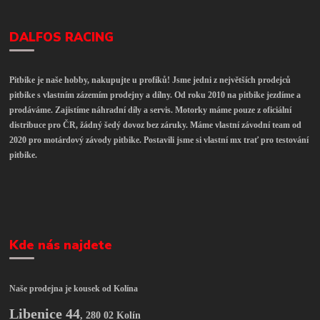
DALFOS RACING
Pitbike je naše hobby, nakupujte u profíků! Jsme jedni z největších prodejců
pitbike s vlastním zázemím prodejny a dílny. Od roku 2010 na pitbike jezdíme a
prodáváme. Zajistíme náhradní díly a servis. Motorky máme pouze z oficiální
distribuce pro ČR, žádný šedý dovoz bez záruky. Máme vlastní závodní team od
2020 pro motárdový závody pitbike. Postavili jsme si vlastní mx trať pro testování
pitbike.
Kde nás najdete
Naše prodejna je kousek od Kolína
Libenice 44
,
280 02 Kolín