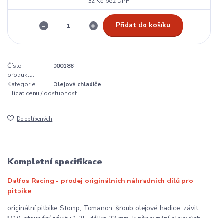
32 Kč
bez DPH
Přidat do košíku
Číslo
000188
produktu:
Kategorie:
Olejové chladiče
Hlídat cenu / dostupnost
Do oblíbených
Kompletní specifikace
Dalfos Racing - prodej originálních náhradních dílů pro
pitbike
originální pitbike Stomp, Tomanon; šroub olejové hadice, závit