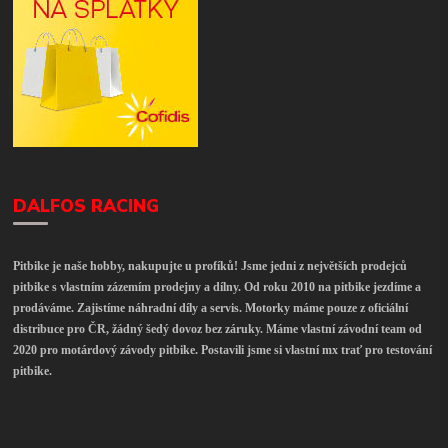
DALFOS RACING
Pitbike je naše hobby, nakupujte u profíků! Jsme jedni z největších prodejců
pitbike s vlastním zázemím prodejny a dílny. Od roku 2010 na pitbike jezdíme a
prodáváme. Zajistíme náhradní díly a servis. Motorky máme pouze z oficiální
distribuce pro ČR, žádný šedý dovoz bez záruky. Máme vlastní závodní team od
2020 pro motárdový závody pitbike. Postavili jsme si vlastní mx trať pro testování
pitbike.