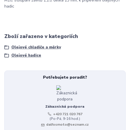
M10, stoupání závitu 1,25, délka 23 mm, k připevnění olejových
hadic
Zboží zařazeno v kategoriích
Olejové chladiče a měrky
Olejové hadice
Potřebujete poradit?
Zákaznická podpora
+420 721 020 767
(Po-Pá, 9-16 hod.)
dalfosmoto@seznam.cz