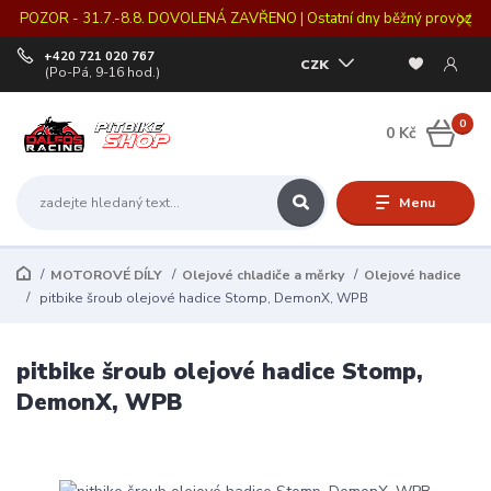
POZOR - 31.7.-8.8. DOVOLENÁ ZAVŘENO | Ostatní dny běžný provoz
+420 721 020 767
CZK
(Po-Pá, 9-16 hod.)
0
0 Kč
Menu
MOTOROVÉ DÍLY
Olejové chladiče a měrky
Olejové hadice
pitbike šroub olejové hadice Stomp, DemonX, WPB
pitbike šroub olejové hadice Stomp,
DemonX, WPB