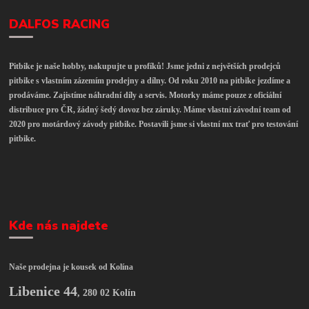
DALFOS RACING
Pitbike je naše hobby, nakupujte u profíků! Jsme jedni z největších prodejců
pitbike s vlastním zázemím prodejny a dílny. Od roku 2010 na pitbike jezdíme a
prodáváme. Zajistíme náhradní díly a servis. Motorky máme pouze z oficiální
distribuce pro ČR, žádný šedý dovoz bez záruky. Máme vlastní závodní team od
2020 pro motárdový závody pitbike. Postavili jsme si vlastní mx trať pro testování
pitbike.
Kde nás najdete
Naše prodejna je kousek od Kolína
Libenice 44
,
280 02 Kolín