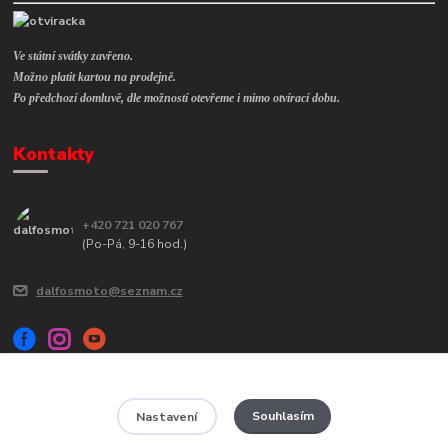
Ve státní svátky zavřeno.
Možno platit kartou na prodejně.
Po předchozí domluvě, dle možností otevřeme i mimo otvírací dobu.
Kontakty
+420 721 020 767
(Po-Pá, 9-16 hod.)
dalfosmoto@seznam.cz
Souhlasím
Nastavení
Veškerý obsah tohoto webu je chráněn autorským zákonem č. 121/2000