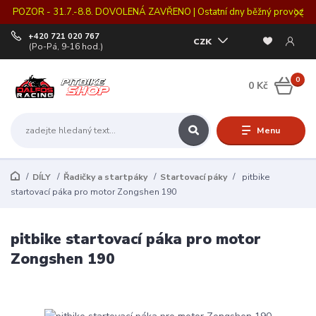
POZOR - 31.7.-8.8. DOVOLENÁ ZAVŘENO | Ostatní dny běžný provoz
+420 721 020 767
CZK
(Po-Pá, 9-16 hod.)
0
0 Kč
Menu
DÍLY
Řadičky a startpáky
Startovací páky
pitbike
startovací páka pro motor Zongshen 190
pitbike startovací páka pro motor
Zongshen 190