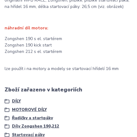
originální WPB RACE, Zongshen, pitbike; pitbike startovací páka,
na hřídel 16 mm, délka startovací páky: 26,5 cm (viz. obrázek)
náhradní díl motoru:
Zongshen 190 s el. startérem
Zongshen 190 kick start
Zongshen 212 s el. startérem
lze použít i na motory a modely se startovací hřídelí 16 mm
Zboží zařazeno v kategoriích
DÍLY
MOTOROVÉ DÍLY
Řadičky a startpáky
Díly Zongshen 190,212
Startovací páky