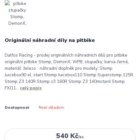
Originální náhradní díly na pitbike
Dalfos Racing - prodej originálních náhradních dílů pro pitbike
originální pitbike Stomp, DemonX, WPB, stupačky; barva černá,
materiál: železo náhradní doplněk pro modely: Stomp
Juicebox90 el. start Stomp Juicebox110 Stomp Superstomp 125R
Stomp Z3 140R Stomp z3 160R Stomp Z3 140motard Stomp
FXJ11...
celý popis
Dostupnost
Není skladem
540 Kč
/
ks