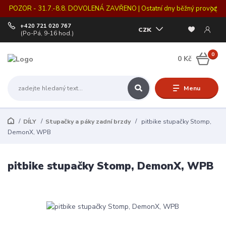
POZOR - 31.7.-8.8. DOVOLENÁ ZAVŘENO | Ostatní dny běžný provoz
+420 721 020 767
CZK
(Po-Pá, 9-16 hod.)
0
0 Kč
Menu
DÍLY
Stupačky a páky zadní brzdy
pitbike stupačky Stomp,
DemonX, WPB
pitbike stupačky Stomp, DemonX, WPB