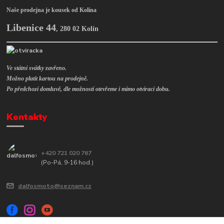
Naše prodejna je kousek od Kolína
Libenice 44
,
280 02 Kolín
Ve státní svátky zavřeno.
Možno platit kartou na prodejně.
Po předchozí domluvě, dle možností otevřeme i mimo otvírací dobu.
Kontakty
+420 721 020 767
(Po-Pá, 9-16 hod.)
dalfosmoto@seznam.cz