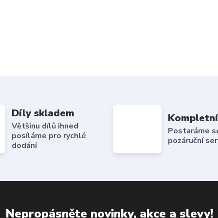
Díly skladem
Kompletní
Většinu dílů ihned
Postaráme se 
posíláme pro rychlé
pozáruční ser
dodání
Nepropásněte novinky, akce a slevy!