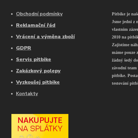
Obchodní podmínky
Pitbike je na
Jsme jedni z n
Reklamační řád
vlastním záze
Vrácení a výměna zboží
2010 na pitbi
Zajistíme náh
GDPR
máme pouze z 
Servis pitbike
žádný šedý do
závodní team
Zakázkový polepy
pitbike. Posta
Vyzkoušej pitbike
testování pitb
Kontakty