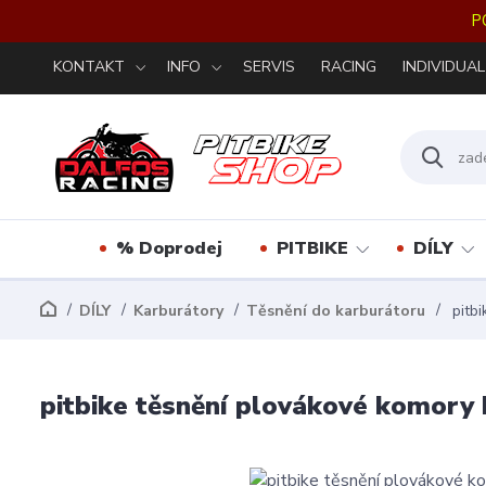
P
KONTAKT
INFO
SERVIS
RACING
INDIVIDUAL
% Doprodej
PITBIKE
DÍLY
DÍLY
Karburátory
Těsnění do karburátoru
pitbi
pitbike těsnění plovákové komory