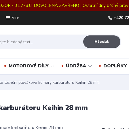
OZOR - 31.7.-8.8. DOVOLENÁ ZAVŘENO | Ostatní dny běžný prov
+420 72
Více
Hledat
MOTOROVÉ DÍLY
ÚDRŽBA
DOPLŇKY
ke těsnění plovákové komory karburátoru Keihin 28 mm
 karburátoru Keihin 28 mm