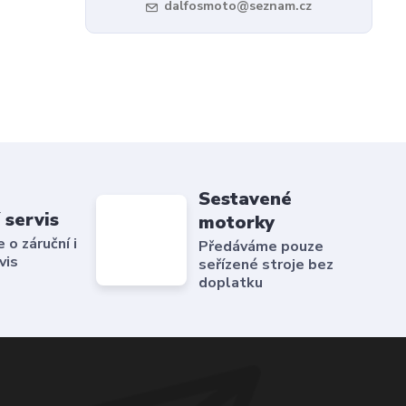
dalfosmoto@seznam.cz
Sestavené
 servis
motorky
o záruční i
Předáváme pouze
vis
seřízené stroje bez
doplatku