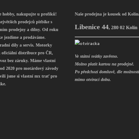
še hobby, nakupujte u profíků!
Naše prodejna je kousek od Kolín
ejvětších prodejců pitbike s
Libenice 44
,
280 02 Kolín
mím prodejny a dílny. Od roku
ke jezdíme a prodáváme.
radní díly a servis. Motorky
oficiální distribuce pro ČR,
Ve státní svátky zavřeno.
voz bez záruky. Máme vlastní
Možno platit kartou na prodejně.
 od 2020 pro motárdový závody
Po předchozí domluvě, dle možností
vili jsme si vlastní mx trať pro
mimo otvírací dobu.
ike.