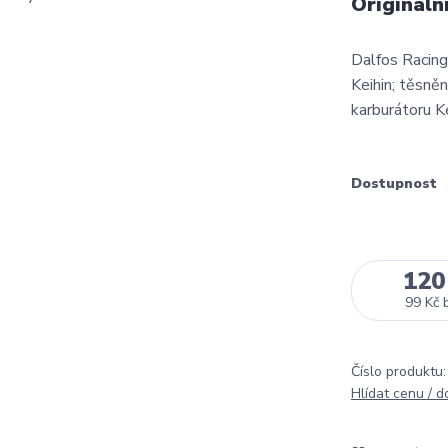
Origináln
Dalfos Racing 
Keihin; těsně
karburátoru K
Dostupnost
120
99 Kč
Číslo produktu:
Hlídat cenu / 