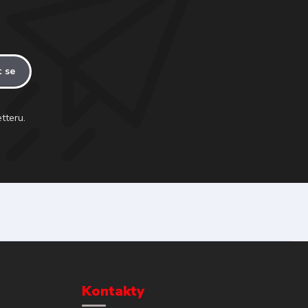
t se
tteru.
Kontakty