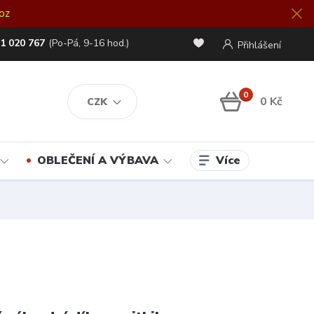
oz
1 020 767
(Po-Pá, 9-16 hod.)
Přihlášení
0
0 Kč
CZK
Více
OBLEČENÍ A VÝBAVA