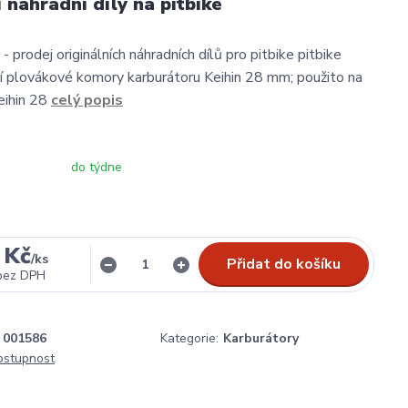
í náhradní díly na pitbike
- prodej originálních náhradních dílů pro pitbike pitbike
ní plovákové komory karburátoru Keihin 28 mm; použito na
eihin 28
celý popis
do týdne
 Kč
/
ks
Přidat do košíku
bez DPH
001586
Kategorie:
Karburátory
dostupnost