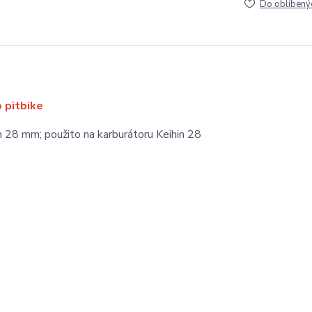
Do oblíbený
o pitbike
n 28 mm; použito na karburátoru Keihin 28