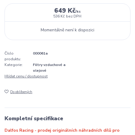
649 Kč
/
ks
536 Kč
bez DPH
Momentálně není k dispozici
Číslo
000061a
produktu:
Kategorie:
Filtry vzduchové a
olejové
Hlídat cenu / dostupnost
Do oblíbených
Kompletní specifikace
Dalfos Racing - prodej originálních náhradních dílů pro