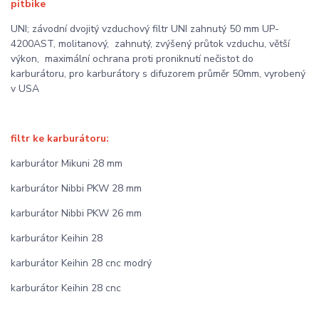
pitbike
UNI; závodní dvojitý vzduchový filtr UNI zahnutý 50 mm UP-
4200AST, molitanový, zahnutý, zvýšený průtok vzduchu, větší
výkon, maximální ochrana proti proniknutí nečistot do
karburátoru, pro karburátory s difuzorem průměr 50mm, vyrobený
v USA
filtr ke karburátoru:
karburátor Mikuni 28 mm
karburátor Nibbi PKW 28 mm
karburátor Nibbi PKW 26 mm
karburátor Keihin 28
karburátor Keihin 28 cnc modrý
karburátor Keihin 28 cnc