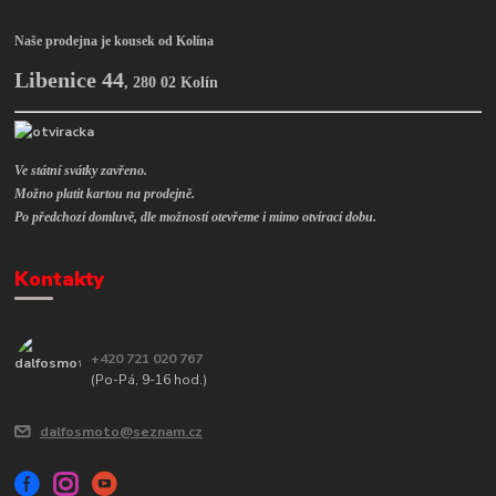
Naše prodejna je kousek od Kolína
Libenice 44
,
280 02 Kolín
Ve státní svátky zavřeno.
Možno platit kartou na prodejně.
Po předchozí domluvě, dle možností otevřeme i mimo otvírací dobu.
Kontakty
+420 721 020 767
(Po-Pá, 9-16 hod.)
dalfosmoto@seznam.cz