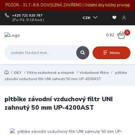
POZOR - 31.7.-8.8. DOVOLENÁ ZAVŘENO | Ostatní dny běžný provoz
+420 721 020 767
CZK
(Po-Pá, 9-16 hod.)
0
0 Kč
Menu
DÍLY
Filtry vzduchové a olejové
Vzduchové filtry
pitbike
závodní vzduchový filtr UNI zahnutý 50 mm UP-4200AST
pitbike závodní vzduchový filtr UNI
zahnutý 50 mm UP-4200AST