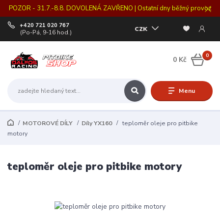
POZOR - 31.7.-8.8. DOVOLENÁ ZAVŘENO | Ostatní dny běžný provoz
+420 721 020 767
CZK
(Po-Pá, 9-16 hod.)
0
0 Kč
Menu
MOTOROVÉ DÍLY
Díly YX160
teploměr oleje pro pitbike
motory
teploměr oleje pro pitbike motory