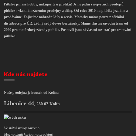
Pitbike je naše hobby, nakupujte u profíků! Jsme jedni z největších prodejců
pitbike s vlastním zázemím prodejny a dílny. Od roku 2010 na pitbike jezdíme a
prodáváme. Zajistíme náhradní díly a servis. Motorky máme pouze z oficiální
distribuce pro ČR, žádný šedý dovoz bez záruky. Máme vlastní závodní team od
2020 pro motárdový závody pitbike. Postavili jsme si vlastní mx trať pro testování
pitbike.
Kde nás najdete
Naše prodejna je kousek od Kolína
Libenice 44
,
280 02 Kolín
Ve státní svátky zavřeno.
Možno platit kartou na prodejně.